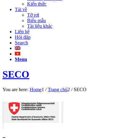
Kiến thức
Tải về
Tờ rơi
Biểu mẫu
Tài liệu khác
Liên hệ
Hỏi đáp
Search
Menu
SECO
You are here:
Home
1
/
Trang chủ
2
/
SECO