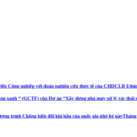
riển Công nghiệp với đoàn nghiên cứu thực tế của CHDCLB Ethi
ng xanh “ (GCTF) của Dự án “Xây dựng nhà máy xử lý rác thải sin
ương trình Chống biến đổi khí hậu của quốc gia nhỏ bé này
Tháng 