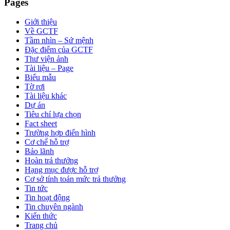
Pages
Giới thiệu
Về GCTF
Tầm nhìn – Sứ mệnh
Đặc điểm của GCTF
Thư viện ảnh
Tài liệu – Page
Biểu mẫu
Tờ rơi
Tài liệu khác
Dự án
Tiêu chí lựa chọn
Fact sheet
Trường hợp điển hình
Cơ chế hỗ trợ
Bảo lãnh
Hoàn trả thưởng
Hạng mục được hỗ trợ
Cơ sở tính toán mức trả thưởng
Tin tức
Tin hoạt động
Tin chuyên ngành
Kiến thức
Trang chủ