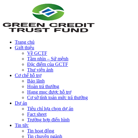
Trang chủ
Giới thiệu
Về GCTF
Tầm nhìn – Sứ mệnh
Đặc điểm của GCTF
Thư viện ảnh
Cơ chế hỗ trợ
Bảo lãnh
Hoàn trả thưởng
Hạng mục được hỗ trợ
Cơ sở tính toán mức trả thưởng
Dự án
Tiêu chí lựa chọn dự án
Fact sheet
Trường hợp điển hình
Tin tức
Tin hoạt động
Tin chuyên ngành