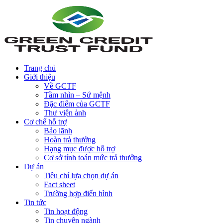
Trang chủ
Giới thiệu
Về GCTF
Tầm nhìn – Sứ mệnh
Đặc điểm của GCTF
Thư viện ảnh
Cơ chế hỗ trợ
Bảo lãnh
Hoàn trả thưởng
Hạng mục được hỗ trợ
Cơ sở tính toán mức trả thưởng
Dự án
Tiêu chí lựa chọn dự án
Fact sheet
Trường hợp điển hình
Tin tức
Tin hoạt động
Tin chuyên ngành