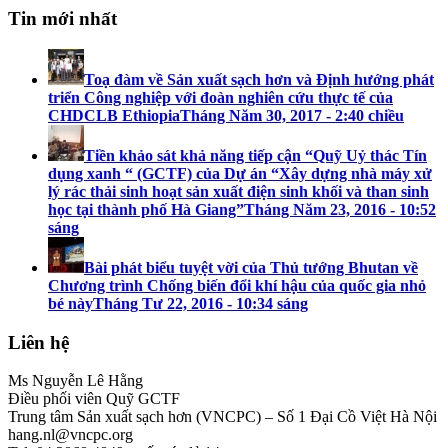
Tin mới nhất
Toạ đàm về Sản xuất sạch hơn và Định hướng phát
triển Công nghiệp với đoàn nghiên cứu thực tế của
CHDCLB Ethiopia
Tháng Năm 30, 2017 - 2:40 chiều
Tiền khảo sát khả năng tiếp cận “Quỹ Uỷ thác Tín
dụng xanh “ (GCTF) của Dự án “Xây dựng nhà máy xử
lý rác thải sinh hoạt sản xuất điện sinh khối và than sinh
học tại thành phố Hà Giang”
Tháng Năm 23, 2016 - 10:52
sáng
Bài phát biểu tuyệt vời của Thủ tướng Bhutan về
Chương trình Chống biến đổi khí hậu của quốc gia nhỏ
bé này
Tháng Tư 22, 2016 - 10:34 sáng
Liên hệ
Ms Nguyễn Lê Hằng
Điều phối viên Quỹ GCTF
Trung tâm Sản xuất sạch hơn (VNCPC) – Số 1 Đại Cồ Việt Hà Nội
hang.nl@vncpc.org