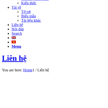
Kiến thức
Tải về
Tờ rơi
Biểu mẫu
Tài liệu khác
Liên hệ
Hỏi đáp
Search
Menu
Liên hệ
You are here:
Home
1
/
Liên hệ
LIÊN HỆ