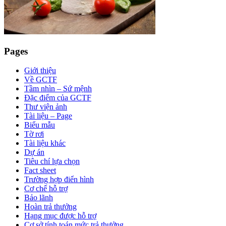
Pages
Giới thiệu
Về GCTF
Tầm nhìn – Sứ mệnh
Đặc điểm của GCTF
Thư viện ảnh
Tài liệu – Page
Biểu mẫu
Tờ rơi
Tài liệu khác
Dự án
Tiêu chí lựa chọn
Fact sheet
Trường hợp điển hình
Cơ chế hỗ trợ
Bảo lãnh
Hoàn trả thưởng
Hạng mục được hỗ trợ
Cơ sở tính toán mức trả thưởng