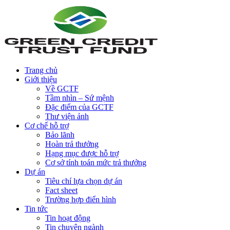
Trang chủ
Giới thiệu
Về GCTF
Tầm nhìn – Sứ mệnh
Đặc điểm của GCTF
Thư viện ảnh
Cơ chế hỗ trợ
Bảo lãnh
Hoàn trả thưởng
Hạng mục được hỗ trợ
Cơ sở tính toán mức trả thưởng
Dự án
Tiêu chí lựa chọn dự án
Fact sheet
Trường hợp điển hình
Tin tức
Tin hoạt động
Tin chuyên ngành