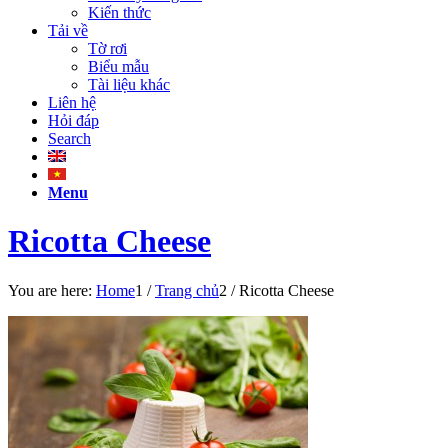
Kiến thức
Tải về
Tờ rơi
Biểu mẫu
Tài liệu khác
Liên hệ
Hỏi đáp
Search
Menu
Ricotta Cheese
You are here:
Home
1
/
Trang chủ
2
/
Ricotta Cheese