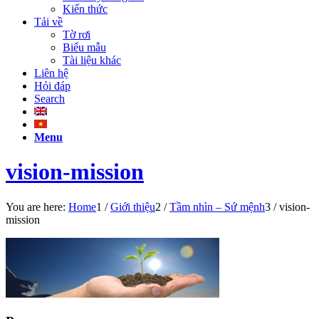
Kiến thức
Tải về
Tờ rơi
Biểu mẫu
Tài liệu khác
Liên hệ
Hỏi đáp
Search
Menu
vision-mission
You are here:
Home
1
/
Giới thiệu
2
/
Tầm nhìn – Sứ mệnh
3
/
vision-
mission