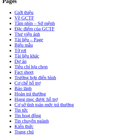
Pages
Giới thiệu
Về GCTF
Tầm nhìn – Sứ mệnh
Đặc điểm của GCTF
Thư viện ảnh
Tài liệu – Page
Biểu mẫu
Tờ rơi
Tài liệu khác
Dự án
Tiêu chí lựa chọn
Fact sheet
Trường hợp điển hình
Cơ chế hỗ trợ
Bảo lãnh
Hoàn trả thưởng
Hạng mục được hỗ trợ
Cơ sở tính toán mức trả thưởng
Tin tức
Tin hoạt động
Tin chuyên ngành
Kiến thức
Trang chủ