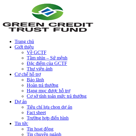
Trang chủ
Giới thiệu
Về GCTF
Tầm nhìn – Sứ mệnh
Đặc điểm của GCTF
Thư viện ảnh
Cơ chế hỗ trợ
Bảo lãnh
Hoàn trả thưởng
Hạng mục được hỗ trợ
Cơ sở tính toán mức trả thưởng
Dự án
Tiêu chí lựa chọn dự án
Fact sheet
Trường hợp điển hình
Tin tức
Tin hoạt động
Tin chuyên ngành