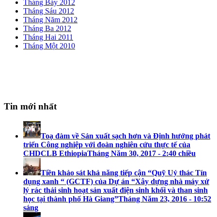
Tháng Bảy 2012
Tháng Sáu 2012
Tháng Năm 2012
Tháng Ba 2012
Tháng Hai 2011
Tháng Một 2010
Tin mới nhất
Toạ đàm về Sản xuất sạch hơn và Định hướng phát
triển Công nghiệp với đoàn nghiên cứu thực tế của
CHDCLB Ethiopia
Tháng Năm 30, 2017 - 2:40 chiều
Tiền khảo sát khả năng tiếp cận “Quỹ Uỷ thác Tín
dụng xanh “ (GCTF) của Dự án “Xây dựng nhà máy xử
lý rác thải sinh hoạt sản xuất điện sinh khối và than sinh
học tại thành phố Hà Giang”
Tháng Năm 23, 2016 - 10:52
sáng