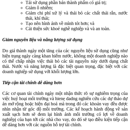
Tái sử dụng phần bán thành phẩm có giá trị;
Giảm ô nhiễm;
Giảm chi phí xử lý và thải bỏ các chất thải rắn, nước
thải, khí thải;
Tạo nên hình ảnh về mình tót hơn; và
Cải thiện sức khoẻ nghề nghiệp và và an toàn.
Giảm nguyên liệu và năng lượng sử dụng
Do giá thành ngày một tăng của các nguyên liệu sử dụng cũng như
hiện trạng ngày càng khan hiếm nước, không một doanh nghiệp nào
có thể chấp nhận việc thải bỏ các tài nguyên này dưới dạng chất
thải. Nước và năng lượng là đặc biệt quan trọng, đặc biệt với các
doanh nghiệp sử dụng với khối lượng lớn.
Tiếp cận tài chính dễ dàng hơn
Các cơ quan tài chính ngày một nhận thức rõ sự nghiêm trọng của
việc huỷ hoại môi trường và hienẹ dadng nghiên cứu các dự thảo dự
án mở rộng hoặc hiện đại hoá mà trong đó các khoản vay đều được
nhìn nhận từ góc độ môi trường. Các kế hoạch hành động về sản
xuất sạch hơn sẽ đem lại hình ảnh môi trường có lợi về doanh
nghiêpj của bạn tới các nhà cho vay, do đó sẽ tạo điều kiện tiếp cận
dễ dàng hơn với các nguồn hỗ trợ tài chính.