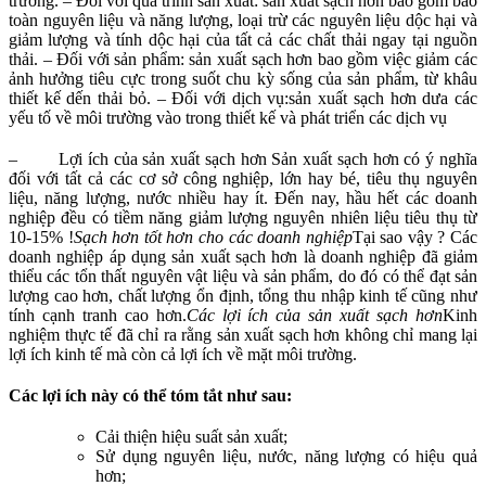
trường. – Đối với quá trình sản xuất: sản xuất sạch hơn bao gồm bảo
toàn nguyên liệu và năng lượng, loại trừ các nguyên liệu dộc hại và
giảm lượng và tính dộc hại của tất cả các chất thải ngay tại nguồn
thải. – Đối với sản phẩm: sản xuất sạch hơn bao gồm việc giảm các
ảnh hưởng tiêu cực trong suốt chu kỳ sống của sản phẩm, từ khâu
thiết kế dến thải bỏ. – Đối với dịch vụ:sản xuất sạch hơn dưa các
yếu tố về môi trường vào trong thiết kế và phát triển các dịch vụ
– Lợi ích của sản xuất sạch hơn Sản xuất sạch hơn có ý nghĩa
đối với tất cả các cơ sở công nghiệp, lớn hay bé, tiêu thụ nguyên
liệu, năng lượng, nước nhiều hay ít. Đến nay, hầu hết các doanh
nghiệp đều có tiềm năng giảm lượng nguyên nhiên liệu tiêu thụ từ
10-15% !
Sạch hơn tốt hơn cho các doanh nghiệp
Tại sao vậy ? Các
doanh nghiệp áp dụng sản xuất sạch hơn là doanh nghiệp đã giảm
thiểu các tổn thất nguyên vật liệu và sản phẩm, do đó có thể đạt sản
lượng cao hơn, chất lượng ổn định, tổng thu nhập kinh tế cũng như
tính cạnh tranh cao hơn.
Các lợi ích của sản xuất sạch hơn
Kinh
nghiệm thực tế đã chỉ ra rằng sản xuất sạch hơn không chỉ mang lại
lợi ích kinh tế mà còn cả lợi ích về mặt môi trường.
Các lợi ích này có thể tóm tắt như sau:
Cải thiện hiệu suất sản xuất;
Sử dụng nguyên liệu, nước, năng lượng có hiệu quả
hơn;