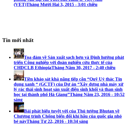
(VET)
Tháng Mười Hai 3, 2015 - 3:01 chiều
Tin mới nhất
Toạ đàm về Sản xuất sạch hơn và Định hướng phát
triển Công nghiệp với đoàn nghiên cứu thực tế của
CHDCLB Ethiopia
Tháng Năm 30, 2017 - 2:40 chiều
Tiền khảo sát khả năng tiếp cận “Quỹ Uỷ thác Tín
dụng xanh “ (GCTF) của Dự án “Xây dựng nhà máy xử
lý rác thải sinh hoạt sản xuất điện sinh khối và than sinh
học tại thành phố Hà Giang”
Tháng Năm 23, 2016 - 10:52
sáng
Bài phát biểu tuyệt vời của Thủ tướng Bhutan về
Chương trình Chống biến đổi khí hậu của quốc gia nhỏ
bé này
Tháng Tư 22, 2016 - 10:34 sáng