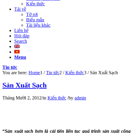
Kiến thức
Tải về
Tờ rơi
Biểu mẫu
Tài liệu khác
Liên hệ
Hỏi đáp
Search
Menu
Tin tức
You are here:
Home
1
/
Tin tức
2
/
Kiến thức
3
/
Sản Xuất Sạch
Sản Xuất Sạch
Tháng Mười 2, 2012
/
in
Kiến thức
/
by
admin
Sản xuất sạch–Quy Dau Tu-Moi Truong
Xanh-Vay Tien
“
Sản xuất sạch hơn là cải tiến liên tục quá trình sản xuất công