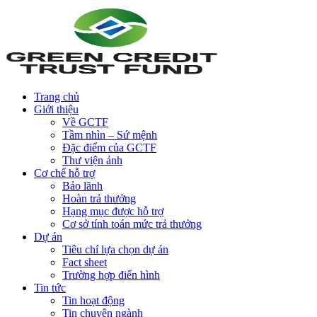
Trang chủ
Giới thiệu
Về GCTF
Tầm nhìn – Sứ mệnh
Đặc điểm của GCTF
Thư viện ảnh
Cơ chế hỗ trợ
Bảo lãnh
Hoàn trả thưởng
Hạng mục được hỗ trợ
Cơ sở tính toán mức trả thưởng
Dự án
Tiêu chí lựa chọn dự án
Fact sheet
Trường hợp điển hình
Tin tức
Tin hoạt động
Tin chuyên ngành