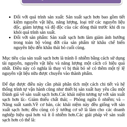
Đối với quá trình sản xuất: Sản xuất sạch hơn bao gồm tiết
kiệm nguyên vật liệu, năng lượng, loại trừ các nguyên liệu
độc, giảm lượng và độ độc của các dòng thải trước khi đi ra
khỏi quá trình sản xuất.
Đối với sản phẩm: Sản xuất sạch hơn làm giảm ảnh hưởng
trong toàn bộ vòng đời của sản phẩm từ khâu chế biến
nguyên liệu đến khâu thải bỏ cuối cùng.
Mục tiêu của sản xuất sạch hơn là tránh ô nhiễm bằng cách sử dụng
tài nguyên, nguyên vật liệu và năng lượng một cách có hiệu quả
nhất. Điều này có nghĩa là thay vì bị thải bỏ sẽ có thêm một tỷ lệ
nguyên vật liệu nữa được chuyển vào thành phẩm.
Để đạt được điều này cần phải phân tích một cách chi tiết và hệ
thống trình tự vận hành cũng như thiết bị sản xuất hay yêu cầu một
Đánh giá về sản xuất sạch hơn.Các khái niệm tương tự với sản xuất
sạch hơn là:- Giảm thiểu chất thải; – Phòng ngừa ô nhiễm; và –
Năng suất xanh.Về cơ bản, các khái niệm này đều giống với sản
xuất sạch hơn; đều cùng có ý tưởng cơ sở là làm cho các doanh
nghiệp hiệu quả hơn và ít ô nhiễm hơn.Các giải pháp về sản xuất
sạch hơn có thể là: