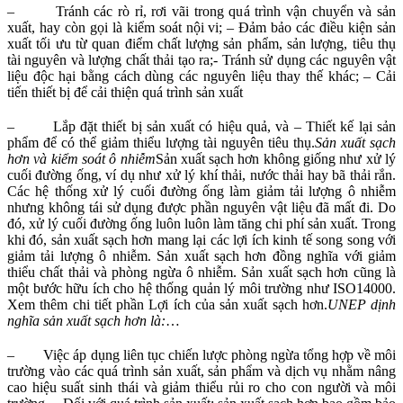
– Tránh các rò rỉ, rơi vãi trong quá trình vận chuyển và sản
xuất, hay còn gọi là kiểm soát nội vi; – Đảm bảo các điều kiện sản
xuất tối ưu từ quan điểm chất lượng sản phẩm, sản lượng, tiêu thụ
tài nguyên và lượng chất thải tạo ra;- Tránh sử dụng các nguyên vật
liệu độc hại bằng cách dùng các nguyên liệu thay thế khác; – Cải
tiến thiết bị để cải thiện quá trình sản xuất
– Lắp đặt thiết bị sản xuất có hiệu quả, và – Thiết kế lại sản
phẩm để có thể giảm thiểu lượng tài nguyên tiêu thụ.
Sản xuất sạch
hơn và kiểm soát ô nhiễm
Sản xuất sạch hơn không giống như xử lý
cuối đường ống, ví dụ như xử lý khí thải, nước thải hay bã thải rắn.
Các hệ thống xử lý cuối đường ống làm giảm tải lượng ô nhiễm
nhưng không tái sử dụng được phần nguyên vật liệu đã mất đi. Do
đó, xử lý cuối đường ống luôn luôn làm tăng chi phí sản xuất. Trong
khi đó, sản xuất sạch hơn mang lại các lợi ích kinh tế song song với
giảm tải lượng ô nhiễm. Sản xuất sạch hơn đồng nghĩa với giảm
thiểu chất thải và phòng ngừa ô nhiễm. Sản xuất sạch hơn cũng là
một bước hữu ích cho hệ thống quản lý môi trường như ISO14000.
Xem thêm chi tiết phần Lợi ích của sản xuất sạch hơn.
UNEP dịnh
nghĩa sản xuất sạch hơn là:
…
– Việc áp dụng liên tục chiến lược phòng ngừa tổng hợp về môi
trường vào các quá trình sản xuất, sản phẩm và dịch vụ nhằm nâng
cao hiệu suất sinh thái và giảm thiểu rủi ro cho con người và môi