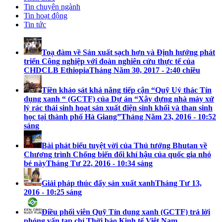
Tin chuyên ngành
Tin hoạt động
Tin tức
Toạ đàm về Sản xuất sạch hơn và Định hướng phát
triển Công nghiệp với đoàn nghiên cứu thực tế của
CHDCLB Ethiopia
Tháng Năm 30, 2017 - 2:40 chiều
Tiền khảo sát khả năng tiếp cận “Quỹ Uỷ thác Tín
dụng xanh “ (GCTF) của Dự án “Xây dựng nhà máy xử
lý rác thải sinh hoạt sản xuất điện sinh khối và than sinh
học tại thành phố Hà Giang”
Tháng Năm 23, 2016 - 10:52
sáng
Bài phát biểu tuyệt vời của Thủ tướng Bhutan về
Chương trình Chống biến đổi khí hậu của quốc gia nhỏ
bé này
Tháng Tư 22, 2016 - 10:34 sáng
Giải pháp thúc đẩy sản xuất xanh
Tháng Tư 13,
2016 - 10:25 sáng
Điều phối viên Quỹ Tín dụng xanh (GCTF) trả lời
phỏng vấn tạp chí Thời báo Kinh tế Việt Nam