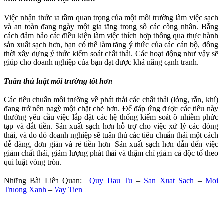
Việc nhận thức ra tầm quan trọng của một môi trường làm việc sạch
và an toàn đang ngày một gia tăng trong số các công nhân. Bằng
cách đảm bảo các điều kiện làm việc thích hợp thông qua thực hành
sản xuất sạch hơn, bạn có thể làm tăng ý thức của các cán bộ, đồng
thời xây dựng ý thức kiểm soát chất thải. Các hoạt động như vậy sẽ
giúp cho doanh nghiệp của bạn đạt được khả năng cạnh tranh.
Tuân thủ luật môi trường tốt hơn
Các tiêu chuẩn môi trường về phát thải các chất thải (lỏng, rắn, khí)
đang trở nên nagỳ một chặt chẽ hơn. Để đáp ứng được các tiêu này
thường yêu cầu việc lắp đặt các hệ thống kiểm soát ô nhiễm phức
tạp và đắt tiền. Sản xuất sạch hơn hỗ trợ cho việc xử lý các dòng
thải, và do đó doanh nghiệp sẽ tuân thủ các tiêu chuẩn thải một cách
dễ dàng, đơn giản và rẻ tiền hơn. Sản xuất sạch hơn dẫn dến việc
giảm chất thải, giảm lượng phát thải và thậm chí giảm cả độc tố theo
qui luật vòng tròn.
Những Bài Liên Quan:
Quy Dau Tu
–
San Xuat Sach
–
Moi
Truong Xanh
–
Vay Tien
Quy Dau Tu-San Xuat Sach–Moi Truong