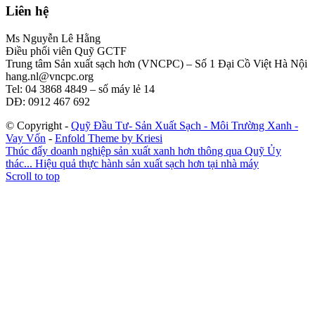
Liên hệ
Ms Nguyễn Lê Hằng
Điều phối viên Quỹ GCTF
Trung tâm Sản xuất sạch hơn (VNCPC) – Số 1 Đại Cồ Việt Hà Nội
hang.nl@vncpc.org
Tel: 04 3868 4849 – số máy lẻ 14
DĐ: 0912 467 692
© Copyright -
Quỹ Đầu Tư- Sản Xuất Sạch - Môi Trường Xanh -
Vay Vốn
-
Enfold Theme by Kriesi
Thúc đẩy doanh nghiệp sản xuất xanh hơn thông qua Quỹ Ủy
thác...
Hiệu quả thực hành sản xuất sạch hơn tại nhà máy
Scroll to top