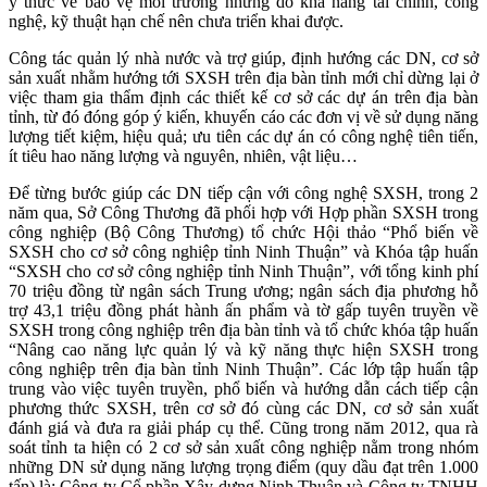
ý thức về bảo vệ môi trường nhưng do khả năng tài chính, công
nghệ, kỹ thuật hạn chế nên chưa triển khai được.
Công tác quản lý nhà nước và trợ giúp, định hướng các DN, cơ sở
sản xuất nhằm hướng tới SXSH trên địa bàn tỉnh mới chỉ dừng lại ở
việc tham gia thẩm định các thiết kế cơ sở các dự án trên địa bàn
tỉnh, từ đó đóng góp ý kiến, khuyến cáo các đơn vị về sử dụng năng
lượng tiết kiệm, hiệu quả; ưu tiên các dự án có công nghệ tiên tiến,
ít tiêu hao năng lượng và nguyên, nhiên, vật liệu…
Để từng bước giúp các DN tiếp cận với công nghệ SXSH, trong 2
năm qua, Sở Công Thương đã phối hợp với Hợp phần SXSH trong
công nghiệp (Bộ Công Thương) tổ chức Hội thảo “Phổ biến về
SXSH cho cơ sở công nghiệp tỉnh Ninh Thuận” và Khóa tập huấn
“SXSH cho cơ sở công nghiệp tỉnh Ninh Thuận”, với tổng kinh phí
70 triệu đồng từ ngân sách Trung ương; ngân sách địa phương hỗ
trợ 43,1 triệu đồng phát hành ấn phẩm và tờ gấp tuyên truyền về
SXSH trong công nghiệp trên địa bàn tỉnh và tổ chức khóa tập huấn
“Nâng cao năng lực quản lý và kỹ năng thực hiện SXSH trong
công nghiệp trên địa bàn tỉnh Ninh Thuận”. Các lớp tập huấn tập
trung vào việc tuyên truyền, phổ biến và hướng dẫn cách tiếp cận
phương thức SXSH, trên cơ sở đó cùng các DN, cơ sở sản xuất
đánh giá và đưa ra giải pháp cụ thể. Cũng trong năm 2012, qua rà
soát tỉnh ta hiện có 2 cơ sở sản xuất công nghiệp nằm trong nhóm
những DN sử dụng năng lượng trọng điểm (quy dầu đạt trên 1.000
tấn) là: Công ty Cổ phần Xây dựng Ninh Thuận và Công ty TNHH