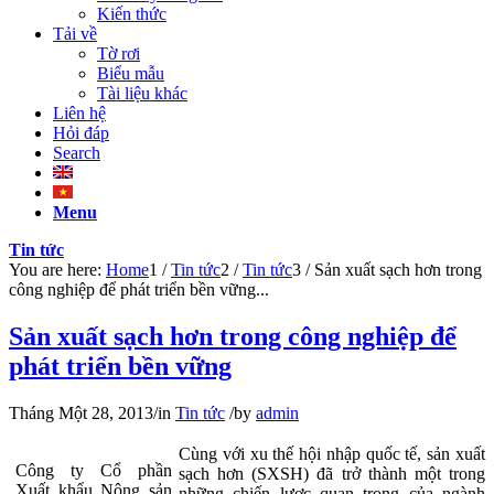
Kiến thức
Tải về
Tờ rơi
Biểu mẫu
Tài liệu khác
Liên hệ
Hỏi đáp
Search
Menu
Tin tức
You are here:
Home
1
/
Tin tức
2
/
Tin tức
3
/
Sản xuất sạch hơn trong
công nghiệp để phát triển bền vững...
Sản xuất sạch hơn trong công nghiệp để
phát triển bền vững
Tháng Một 28, 2013
/
in
Tin tức
/
by
admin
Cùng với xu thế hội nhập quốc tế, sản xuất
Công ty Cổ phần
sạch hơn (SXSH) đã trở thành một trong
Xuất khẩu Nông sản
những chiến lược quan trọng của ngành