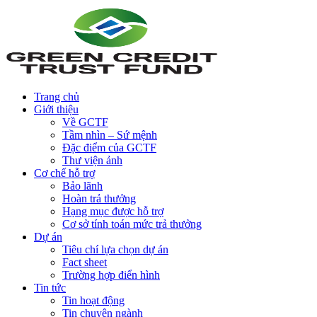
Trang chủ
Giới thiệu
Về GCTF
Tầm nhìn – Sứ mệnh
Đặc điểm của GCTF
Thư viện ảnh
Cơ chế hỗ trợ
Bảo lãnh
Hoàn trả thưởng
Hạng mục được hỗ trợ
Cơ sở tính toán mức trả thưởng
Dự án
Tiêu chí lựa chọn dự án
Fact sheet
Trường hợp điển hình
Tin tức
Tin hoạt động
Tin chuyên ngành