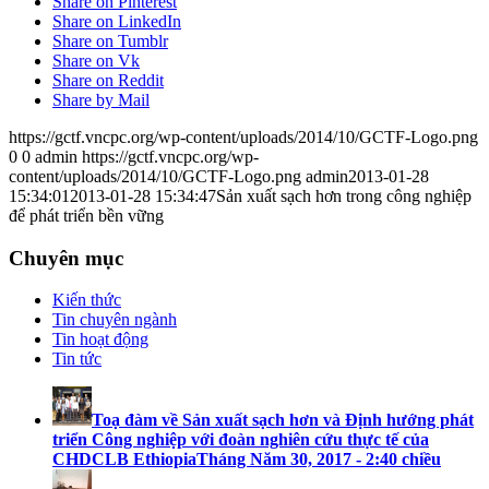
Share on Pinterest
Share on LinkedIn
Share on Tumblr
Share on Vk
Share on Reddit
Share by Mail
https://gctf.vncpc.org/wp-content/uploads/2014/10/GCTF-Logo.png
0
0
admin
https://gctf.vncpc.org/wp-
content/uploads/2014/10/GCTF-Logo.png
admin
2013-01-28
15:34:01
2013-01-28 15:34:47
Sản xuất sạch hơn trong công nghiệp
để phát triển bền vững
Chuyên mục
Kiến thức
Tin chuyên ngành
Tin hoạt động
Tin tức
Toạ đàm về Sản xuất sạch hơn và Định hướng phát
triển Công nghiệp với đoàn nghiên cứu thực tế của
CHDCLB Ethiopia
Tháng Năm 30, 2017 - 2:40 chiều