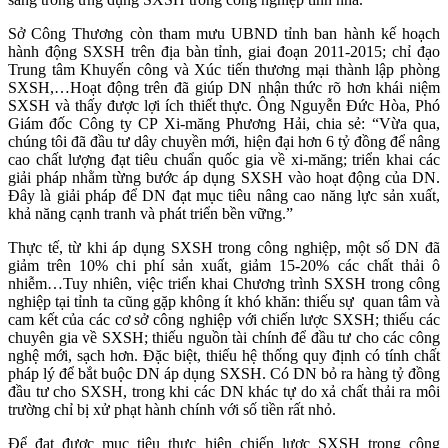
Sở Công Thương còn tham mưu UBND tỉnh ban hành kế hoạch
hành động SXSH trên địa bàn tỉnh, giai đoạn 2011-2015; chỉ đạo
Trung tâm Khuyến công và Xúc tiến thương mại thành lập phòng
SXSH,…Hoạt động trên đã giúp DN nhận thức rõ hơn khái niệm
SXSH và thấy được lợi ích thiết thực. Ông Nguyễn Đức Hòa, Phó
Giám đốc Công ty CP Xi-măng Phương Hải, chia sẻ: “Vừa qua,
chúng tôi đã đầu tư dây chuyền mới, hiện đại hơn 6 tỷ đồng để nâng
cao chất lượng đạt tiêu chuẩn quốc gia về xi-măng; triển khai các
giải pháp nhằm từng bước áp dụng SXSH vào hoạt động của DN.
Đây là giải pháp để DN đạt mục tiêu nâng cao năng lực sản xuất,
khả năng cạnh tranh và phát triển bền vững.”
Thực tế, từ khi áp dụng SXSH trong công nghiệp, một số DN đã
giảm trên 10% chi phí sản xuất, giảm 15-20% các chất thải ô
nhiễm…Tuy nhiên, việc triển khai Chương trình SXSH trong công
nghiệp tại tỉnh ta cũng gặp không ít khó khăn: thiếu sự quan tâm và
cam kết của các cơ sở công nghiệp với chiến lược SXSH; thiếu các
chuyên gia về SXSH; thiếu nguồn tài chính để đầu tư cho các công
nghệ mới, sạch hơn. Đặc biệt, thiếu hệ thống quy định có tính chất
pháp lý để bắt buộc DN áp dụng SXSH. Có DN bỏ ra hàng tỷ đồng
đầu tư cho SXSH, trong khi các DN khác tự do xả chất thải ra môi
trường chỉ bị xử phạt hành chính với số tiền rất nhỏ.
Để đạt được mục tiêu thực hiện chiến lược SXSH trong công