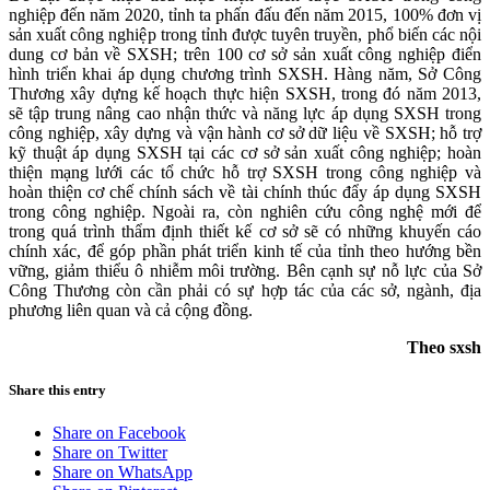
nghiệp đến năm 2020, tỉnh ta phấn đấu đến năm 2015, 100% đơn vị
sản xuất công nghiệp trong tỉnh được tuyên truyền, phổ biến các nội
dung cơ bản về SXSH; trên 100 cơ sở sản xuất công nghiệp điển
hình triển khai áp dụng chương trình SXSH. Hàng năm, Sở Công
Thương xây dựng kế hoạch thực hiện SXSH, trong đó năm 2013,
sẽ tập trung nâng cao nhận thức và năng lực áp dụng SXSH trong
công nghiệp, xây dựng và vận hành cơ sở dữ liệu về SXSH; hỗ trợ
kỹ thuật áp dụng SXSH tại các cơ sở sản xuất công nghiệp; hoàn
thiện mạng lưới các tổ chức hỗ trợ SXSH trong công nghiệp và
hoàn thiện cơ chế chính sách về tài chính thúc đẩy áp dụng SXSH
trong công nghiệp. Ngoài ra, còn nghiên cứu công nghệ mới để
trong quá trình thẩm định thiết kế cơ sở sẽ có những khuyến cáo
chính xác, để góp phần phát triển kinh tế của tỉnh theo hướng bền
vững, giảm thiểu ô nhiễm môi trường. Bên cạnh sự nỗ lực của Sở
Công Thương còn cần phải có sự hợp tác của các sở, ngành, địa
phương liên quan và cả cộng đồng.
Theo sxsh
Share this entry
Share on Facebook
Share on Twitter
Share on WhatsApp