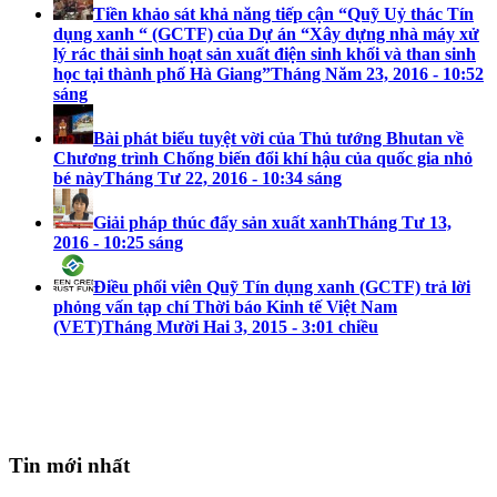
Tiền khảo sát khả năng tiếp cận “Quỹ Uỷ thác Tín
dụng xanh “ (GCTF) của Dự án “Xây dựng nhà máy xử
lý rác thải sinh hoạt sản xuất điện sinh khối và than sinh
học tại thành phố Hà Giang”
Tháng Năm 23, 2016 - 10:52
sáng
Bài phát biểu tuyệt vời của Thủ tướng Bhutan về
Chương trình Chống biến đổi khí hậu của quốc gia nhỏ
bé này
Tháng Tư 22, 2016 - 10:34 sáng
Giải pháp thúc đẩy sản xuất xanh
Tháng Tư 13,
2016 - 10:25 sáng
Điều phối viên Quỹ Tín dụng xanh (GCTF) trả lời
phỏng vấn tạp chí Thời báo Kinh tế Việt Nam
(VET)
Tháng Mười Hai 3, 2015 - 3:01 chiều
Tin mới nhất