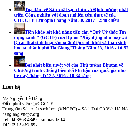
Toạ đàm về Sản xuất sạch hơn và Định hướng phát
triển Công nghiệp với đoàn nghiên cứu thực tế của
CHDCLB Ethiopia
Tháng Năm 30, 2017 - 2:40 chiều
Tiền khảo sát khả năng tiếp cận “Quỹ Uỷ thác Tín
dụng xanh “ (GCTF) của Dự án “Xây dựng nhà máy xử
lý rác thải sinh hoạt sản xuất điện sinh khối và than sinh
học tại thành phố Hà Giang”
Tháng Năm 23, 2016 - 10:52
sáng
Bài phát biểu tuyệt vời của Thủ tướng Bhutan về
Chương trình Chống biến đổi khí hậu của quốc gia nhỏ
bé này
Tháng Tư 22, 2016 - 10:34 sáng
Liên hệ
Ms Nguyễn Lê Hằng
Điều phối viên Quỹ GCTF
Trung tâm Sản xuất sạch hơn (VNCPC) – Số 1 Đại Cồ Việt Hà Nội
hang.nl@vncpc.org
Tel: 04 3868 4849 – số máy lẻ 14
DĐ: 0912 467 692