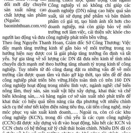
đổi mới dây chuyền
Công nghiệp vì nó không chỉ giúp các
sản xuất nâng cao
doanh nghiệp (DN) nâng cao hiệu quả sản
chất lượng sản phẩm
xuất, tái sử dụng phế phẩm và bán thành
(Nguồn:
phẩm có giá trị, tạo hình ảnh tốt hơn cho
baoninhthuan.com.vn)
doanh nghiệp, mà còn giúp bảo vệ môi
trường nơi làm việc, cải thiện sức khỏe cho
người lao động và đưa công nghiệp phát triển bền vững.
Theo ông Nguyễn Thanh Hoan, Giám đốc Sở Công Thương: Việc
đẩy mạnh tăng trưởng kinh tế gắn bảo vệ môi trường trong xu
hướng hiện nay được coi là giải pháp tăng trưởng ổn định và tất
yếu. Sự gia tăng về số lượng các DN đã đưa nền kinh tế tỉnh nhà
chuyển dịch mạnh mẽ theo hướng tăng nhanh tỷ trọng kinh tế công
nghiệp. Tuy nhiên từ đó cũng đang đặt ra những vấn đề về môi
trường cần được quan tâm và tháo gỡ kịp thời, tạo tiền đề để đưa
công nghiệp phát triển bền vững.Hiện toàn tỉnh có trên 160 DN
công nghiệp hoạt động trong nhiều lĩnh vực, ngành nghề: chế biến
nông lâm, thuỷ sản, sản xuất vật liệu xây dựng, khai thác và chế
biến khoáng sản,…và hàng ngàn cơ sở sản xuất nhỏ phát triển để
khai thác có hiệu quả tiềm năng của địa phương với nhiều chính
sách cụ thể như tiết kiệm điện năng tiêu thụ, cải tiến công nghệ, máy
móc phục vụ sản xuất kinh doanh,…. Ngoài ra, còn có các khu
công nghiệp (KCN), trong đó chủ yếu là các cụm công nghiệp
(CCN) đã được xây dựng và đi vào hoạt động, hầu hết các KCN và
CCN chưa có hệ thống xử lý chất thải hoàn chỉnh. Nhiều DN đã có