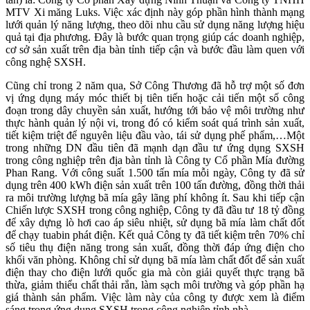
MTV Xi măng Luks. Việc xác định này góp phần hình thành mạng
lưới quản lý năng lượng, theo dõi nhu cầu sử dụng năng lượng hiệu
quả tại địa phương. Đây là bước quan trọng giúp các doanh nghiệp,
cơ sở sản xuất trên địa bàn tỉnh tiếp cận và bước đầu làm quen với
công nghệ SXSH.
Cũng chỉ trong 2 năm qua, Sở Công Thương đã hỗ trợ một số đơn
vị ứng dụng máy móc thiết bị tiên tiến hoặc cải tiến một số công
đoạn trong dây chuyền sản xuất, hướng tới bảo vệ môi trường như
thực hành quản lý nội vi, trong đó có kiểm soát quá trình sản xuất,
tiết kiệm triệt để nguyên liệu đầu vào, tái sử dụng phế phẩm,…Một
trong những DN đầu tiên đã mạnh dạn đầu tư ứng dụng SXSH
trong công nghiệp trên địa bàn tỉnh là Công ty Cổ phần Mía đường
Phan Rang. Với công suất 1.500 tấn mía mỗi ngày, Công ty đã sử
dụng trên 400 kWh điện sản xuất trên 100 tấn đường, đồng thời thải
ra môi trường lượng bã mía gây lãng phí không ít. Sau khi tiếp cận
Chiến lược SXSH trong công nghiệp, Công ty đã đầu tư 18 tỷ đồng
để xây dựng lò hơi cao áp siêu nhiệt, sử dụng bã mía làm chất đốt
để chạy tuabin phát điện. Kết quả Công ty đã tiết kiệm trên 70% chỉ
số tiêu thụ điện năng trong sản xuất, đồng thời đáp ứng điện cho
khối văn phòng. Không chỉ sử dụng bã mía làm chất đốt để sản xuất
điện thay cho điện lưới quốc gia mà còn giải quyết thực trạng bã
thừa, giảm thiểu chất thải rắn, làm sạch môi trường và góp phần hạ
giá thành sản phẩm. Việc làm này của công ty được xem là điểm
sáng trong ứng dụng SXSH trong công nghiệp tỉnh nhà.