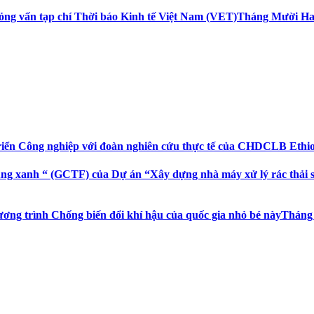
ỏng vấn tạp chí Thời báo Kinh tế Việt Nam (VET)
Tháng Mười Hai 
riển Công nghiệp với đoàn nghiên cứu thực tế của CHDCLB Ethi
ng xanh “ (GCTF) của Dự án “Xây dựng nhà máy xử lý rác thải sin
ương trình Chống biến đổi khí hậu của quốc gia nhỏ bé này
Tháng 