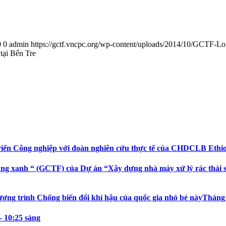
0
0
admin
https://gctf.vncpc.org/wp-content/uploads/2014/10/GCTF-L
tại Bến Tre
riển Công nghiệp với đoàn nghiên cứu thực tế của CHDCLB Ethi
ng xanh “ (GCTF) của Dự án “Xây dựng nhà máy xử lý rác thải sin
ương trình Chống biến đổi khí hậu của quốc gia nhỏ bé này
Tháng 
- 10:25 sáng