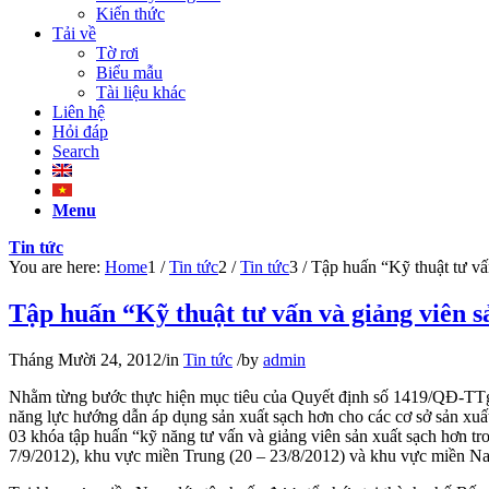
Kiến thức
Tải về
Tờ rơi
Biểu mẫu
Tài liệu khác
Liên hệ
Hỏi đáp
Search
Menu
Tin tức
You are here:
Home
1
/
Tin tức
2
/
Tin tức
3
/
Tập huấn “Kỹ thuật tư vấn
Tập huấn “Kỹ thuật tư vấn và giảng viên s
Tháng Mười 24, 2012
/
in
Tin tức
/
by
admin
Nhằm từng bước thực hiện mục tiêu của Quyết định số 1419/QĐ-TTg
năng lực hướng dẫn áp dụng sản xuất sạch hơn cho các cơ sở sản xuấ
03 khóa tập huấn “kỹ năng tư vấn và giảng viên sản xuất sạch hơn t
7/9/2012), khu vực miền Trung (20 – 23/8/2012) và khu vực miền Na