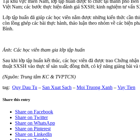
Tại khu vực miền Nam, lớp tập huấn được tổ chức tại thành phố Bến
Việt Nam; các bước thực hiện đánh giá SXSH; kinh nghiệm tư vấn SX
Lớp tập huấn đã giúp các học viên nắm được những kiến thức cần t
còn lồng ghép các bài thực hành, thảo luận theo nhóm về các biện 
Bình.
Ảnh: Các học viên tham gia lớp tập huấn
Sau khi lớp tập huấn kết thúc, các học viên đã được trao Chứng nhận
thuật SXSH vào thực tế sản xuất; đồng thời, có kỹ năng giảng bài và
(Nguồn: Trung tâm KC & TVPTCN)
tag:
Quy Dau Tu
–
San Xuat Sach
–
Moi Truong Xanh
–
Vay Tien
Share this entry
Share on Facebook
Share on Twitter
Share on WhatsApp
Share on Pinterest
Share on LinkedIn
Share on Tumblr