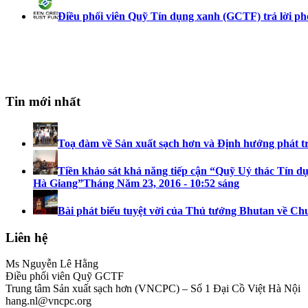
Điều phối viên Quỹ Tín dụng xanh (GCTF) trả lời ph
Tin mới nhất
Toạ đàm về Sản xuất sạch hơn và Định hướng phát t
Tiền khảo sát khả năng tiếp cận “Quỹ Uỷ thác Tín dụ
Hà Giang”
Tháng Năm 23, 2016 - 10:52 sáng
Bài phát biểu tuyệt vời của Thủ tướng Bhutan về Ch
Liên hệ
Ms Nguyễn Lê Hằng
Điều phối viên Quỹ GCTF
Trung tâm Sản xuất sạch hơn (VNCPC) – Số 1 Đại Cồ Việt Hà Nội
hang.nl@vncpc.org