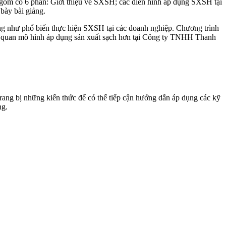
gồm có 6 phần: Giới thiệu về SXSH; các điển hình áp dụng SXSH tại
bày bài giảng.
ng như phổ biến thực hiện SXSH tại các doanh nghiệp. Chương trình
am quan mô hình áp dụng sản xuất sạch hơn tại Công ty TNHH Thanh
rang bị những kiến thức để có thể tiếp cận hướng dẫn áp dụng các kỹ
ng.