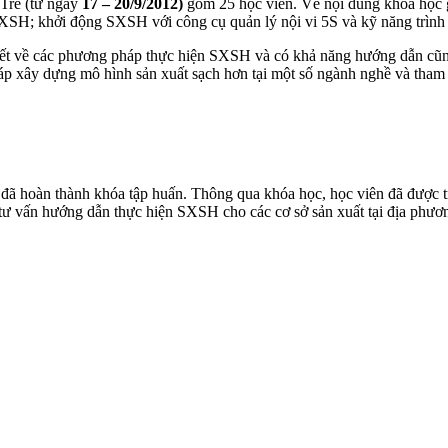
 Tre (từ ngày
17 – 20/9/2012)
gồm 25 học viên. Về nội dung khóa học 
SH; khởi động SXSH với công cụ quản lý nội vi 5S và kỹ năng trình 
hiết về các phương pháp thực hiện SXSH và có khả năng hướng dẫn cũ
pháp xây dựng mô hình sản xuất sạch hơn tại một số ngành nghề và th
 đã hoàn thành khóa tập huấn. Thông qua khóa học, học viên đã được t
 tư vấn hướng dẫn thực hiện SXSH cho các cơ sở sản xuất tại địa phươ