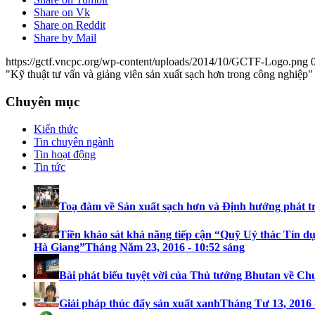
Share on Vk
Share on Reddit
Share by Mail
https://gctf.vncpc.org/wp-content/uploads/2014/10/GCTF-Logo.png
"Kỹ thuật tư vấn và giảng viên sản xuất sạch hơn trong công nghiệp" 
Chuyên mục
Kiến thức
Tin chuyên ngành
Tin hoạt động
Tin tức
Toạ đàm về Sản xuất sạch hơn và Định hướng phát t
Tiền khảo sát khả năng tiếp cận “Quỹ Uỷ thác Tín dụ
Hà Giang”
Tháng Năm 23, 2016 - 10:52 sáng
Bài phát biểu tuyệt vời của Thủ tướng Bhutan về Ch
Giải pháp thúc đẩy sản xuất xanh
Tháng Tư 13, 2016 