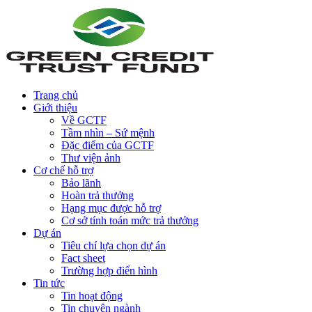
Trang chủ
Giới thiệu
Về GCTF
Tầm nhìn – Sứ mệnh
Đặc điểm của GCTF
Thư viện ảnh
Cơ chế hỗ trợ
Bảo lãnh
Hoàn trả thưởng
Hạng mục được hỗ trợ
Cơ sở tính toán mức trả thưởng
Dự án
Tiêu chí lựa chọn dự án
Fact sheet
Trường hợp điển hình
Tin tức
Tin hoạt động
Tin chuyên ngành