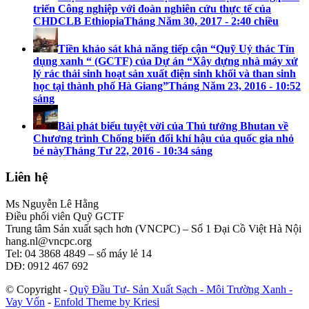
triển Công nghiệp với đoàn nghiên cứu thực tế của
CHDCLB Ethiopia
Tháng Năm 30, 2017 - 2:40 chiều
Tiền khảo sát khả năng tiếp cận “Quỹ Uỷ thác Tín
dụng xanh “ (GCTF) của Dự án “Xây dựng nhà máy xử
lý rác thải sinh hoạt sản xuất điện sinh khối và than sinh
học tại thành phố Hà Giang”
Tháng Năm 23, 2016 - 10:52
sáng
Bài phát biểu tuyệt vời của Thủ tướng Bhutan về
Chương trình Chống biến đổi khí hậu của quốc gia nhỏ
bé này
Tháng Tư 22, 2016 - 10:34 sáng
Liên hệ
Ms Nguyễn Lê Hằng
Điều phối viên Quỹ GCTF
Trung tâm Sản xuất sạch hơn (VNCPC) – Số 1 Đại Cồ Việt Hà Nội
hang.nl@vncpc.org
Tel: 04 3868 4849 – số máy lẻ 14
DĐ: 0912 467 692
© Copyright -
Quỹ Đầu Tư- Sản Xuất Sạch - Môi Trường Xanh -
Vay Vốn
-
Enfold Theme by Kriesi