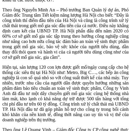
Theo ông Nguyễn Minh An – Phó trưởng Ban Quản lý dự án, Phó
Giám đốc Trung tâm Tiết kiệm năng lượng Hà Nội cho biết: “Đây là
công trình thí điểm đầu tiên của Hà Nội và cũng là công trình xử lý
chất thải trong giết mổ gia súc đầu tiên của cả nước. Điều này khẳng
định cam kết của UBND TP. Hà Nội phấn đấu đến năm 2020 có
60% cơ sở giết mổ gia súc tập trung theo hướng công nghiệp cũng
như nâng cao hơn nữa công tác đảm bảo an toàn vệ sinh thực phẩm
trong giết mổ gia súc, bảo vệ sức khỏe của người tiêu dùng, dần
thay đổi thói quen và hành vi của cả người tiêu dùng cũng như của
cơ sở giết mổ gia súc, gia cầm”.
Hiện tại, sản lượng 120 con lợn được giết mổ/ngày cung cấp cho hệ
thống các siêu thị tại Hà Nội như: Metro, Big C…, các bếp ăn công
nghiệp là con số quá nhỏ so với công suất thiết kế của nhà máy. Tuy
nhiên, trước nhu cầu của người dân được quyền hưởng những sản
phẩm đảm bảo tiêu chuẩn an toàn vệ sinh thực phẩm, Công ty Vinh
Anh đã đầu tư một dây chuyền giết mổ gia súc cùng hệ thống nhà
làm mát, kho lạnh có khả năng dự trữ được 500 tấn hàng với tổng
chi phí đầu tư trên 60 tỷ đồng. Công trình xử lý chất thải mà UBND
TP. Hà Nội đầu tư đã góp phần hỗ trợ cho công ty trong bối cảnh
khó khăn của nền kinh tế, đồng thời nâng cao uy tín và vị thế của
doanh nghiệp trên thị trường.
Theo ông Lê Quang Vinh – Giám đốc Công ty CP công nghệ thực