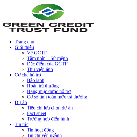
Trang chủ
Giới thiệu
Về GCTF
Tầm nhìn – Sứ mệnh
Đặc điểm của GCTF
Thư viện ảnh
Cơ chế hỗ trợ
Bảo lãnh
Hoàn trả thưởng
Hạng mục được hỗ trợ
Cơ sở tính toán mức trả thưởng
Dự án
Tiêu chí lựa chọn dự án
Fact sheet
Trường hợp điển hình
Tin tức
Tin hoạt động
Tin chuyên ngành