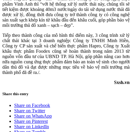
phẩm Vinh Anh thì “với hệ thống xử lý nước thải này, chúng tôi sẽ
tiết kiệm được khoảng 40m3 nước/ngày do tái sử dụng nước thải đã
được xử lý, đồng thời đưa công ty trở thành công ty có công nghệ
sản xuất sạch khép kín từ khâu đầu đến khâu cuối, góp phần bảo vệ
môi trường thủ đô xanh – sạch – đẹp”.
Tiếp theo thành công của mô hình thí điểm này, 3 công trình xử lý
chất thải khác tại 3 doanh nghiệp: Công ty TNHH Minh Hiền,
Công ty CP sản xuất và chế biến thực phẩm Hapro, Công ty Xuất
khẩu thực phẩm Foodex cũng sẽ hoàn thành trong năm 2013 từ
nguồn vốn đầu tư của UBND TP. Hà Nội, góp phần nâng cao hơn
nữa nguồn cung ứng thực phẩm đảm bảo an toàn vệ sinh cho người
dân thủ đô và đạt được những mục tiêu về bảo vệ môi trường mà
thành phố đã đề ra./.
Sxsh.vn
Share this entry
Share on Facebook
Share on Twitter
Share on WhatsApp
Share on Pinterest
Share on LinkedIn
Share on Tumblr