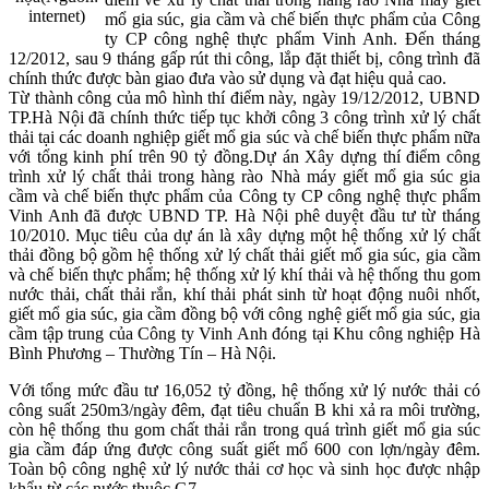
internet)
mổ gia súc, gia cầm và chế biến thực phẩm của Công
ty CP công nghệ thực phẩm Vinh Anh. Đến tháng
12/2012, sau 9 tháng gấp rút thi công, lắp đặt thiết bị, công trình đã
chính thức được bàn giao đưa vào sử dụng và đạt hiệu quả cao.
Từ thành công của mô hình thí điểm này, ngày 19/12/2012, UBND
TP.Hà Nội đã chính thức tiếp tục khởi công 3 công trình xử lý chất
thải tại các doanh nghiệp giết mổ gia súc và chế biến thực phẩm nữa
với tổng kinh phí trên 90 tỷ đồng.Dự án Xây dựng thí điểm công
trình xử lý chất thải trong hàng rào Nhà máy giết mổ gia súc gia
cầm và chế biến thực phẩm của Công ty CP công nghệ thực phẩm
Vinh Anh đã được UBND TP. Hà Nội phê duyệt đầu tư từ tháng
10/2010. Mục tiêu của dự án là xây dựng một hệ thống xử lý chất
thải đồng bộ gồm hệ thống xử lý chất thải giết mổ gia súc, gia cầm
và chế biến thực phẩm; hệ thống xử lý khí thải và hệ thống thu gom
nước thải, chất thải rắn, khí thải phát sinh từ hoạt động nuôi nhốt,
giết mổ gia súc, gia cầm đồng bộ với công nghệ giết mổ gia súc, gia
cầm tập trung của Công ty Vinh Anh đóng tại Khu công nghiệp Hà
Bình Phương – Thường Tín – Hà Nội.
Với tổng mức đầu tư 16,052 tỷ đồng, hệ thống xử lý nước thải có
công suất 250m3/ngày đêm, đạt tiêu chuẩn B khi xả ra môi trường,
còn hệ thống thu gom chất thải rắn trong quá trình giết mổ gia súc
gia cầm đáp ứng được công suất giết mổ 600 con lợn/ngày đêm.
Toàn bộ công nghệ xử lý nước thải cơ học và sinh học được nhập
khẩu từ các nước thuộc G7.