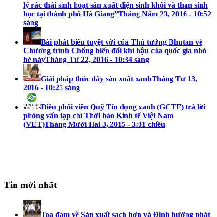
lý rác thải sinh hoạt sản xuất điện sinh khối và than sinh
học tại thành phố Hà Giang”
Tháng Năm 23, 2016 - 10:52
sáng
Bài phát biểu tuyệt vời của Thủ tướng Bhutan về
Chương trình Chống biến đổi khí hậu của quốc gia nhỏ
bé này
Tháng Tư 22, 2016 - 10:34 sáng
Giải pháp thúc đẩy sản xuất xanh
Tháng Tư 13,
2016 - 10:25 sáng
Điều phối viên Quỹ Tín dụng xanh (GCTF) trả lời
phỏng vấn tạp chí Thời báo Kinh tế Việt Nam
(VET)
Tháng Mười Hai 3, 2015 - 3:01 chiều
Tin mới nhất
Toạ đàm về Sản xuất sạch hơn và Định hướng phát