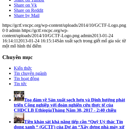
Share on Vk
Share on Reddit
Share by Mail
https://gctf.vncpc.org/wp-content/uploads/2014/10/GCTF-Logo.png
0
0
admin
https://gctf.vncpc.org/wp-
content/uploads/2014/10/GCTF-Logo.png
admin
2013-01-24
16:14:11
2013-01-24 16:15:14
Sản xuất sạch trong giết mổ gia súc từ
một mô hình thí điểm
Chuyên mục
Kiến thức
Tin chuyên ngành
Tin hoạt động
Tin tức
Toạ đàm về Sản xuất sạch hơn và Định hướng phát
triển Công nghiệp với đoàn nghiên cứu thực tế của
CHDCLB Ethiopia
Tháng Năm 30, 2017 - 2:40 chiều
Tiền khảo sát khả năng tiếp cận “Quỹ Uỷ thác Tín
dụng xanh “ (GCTF) của Dự án “Xây dựng nhà máy xử