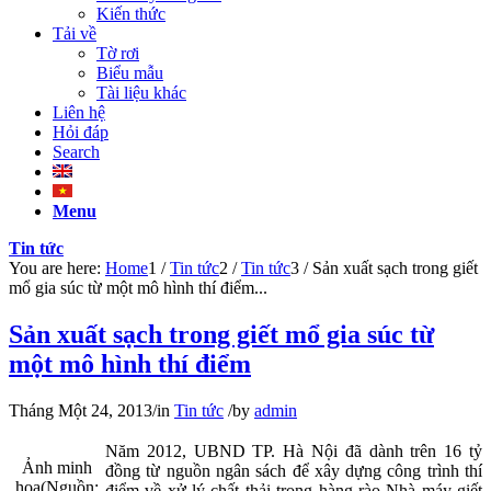
Kiến thức
Tải về
Tờ rơi
Biểu mẫu
Tài liệu khác
Liên hệ
Hỏi đáp
Search
Menu
Tin tức
You are here:
Home
1
/
Tin tức
2
/
Tin tức
3
/
Sản xuất sạch trong giết
mổ gia súc từ một mô hình thí điểm...
Sản xuất sạch trong giết mổ gia súc từ
một mô hình thí điểm
Tháng Một 24, 2013
/
in
Tin tức
/
by
admin
Năm 2012, UBND TP. Hà Nội đã dành trên 16 tỷ
Ảnh minh
đồng từ nguồn ngân sách để xây dựng công trình thí
họa(Nguồn:
điểm về xử lý chất thải trong hàng rào Nhà máy giết