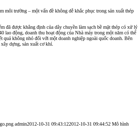
iễm môi trường – một vấn đề không dễ khắc phục trong sản xuất thép
điểm đã được khẳng định của dây chuyền làm sạch bề mặt thép có xử lý
140 lao động, doanh thu hoạt động của Nhà máy trong một năm có thể
– kết quả không nhỏ đối với một doanh nghiệp ngoài quốc doanh. Bên
xây dựng, sản xuất cơ khí.
ogo.png
admin
2012-10-31 09:43:12
2012-10-31 09:44:52
Mô hình