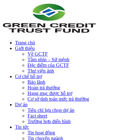
Trang chủ
Giới thiệu
Về GCTF
Tầm nhìn – Sứ mệnh
Đặc điểm của GCTF
Thư viện ảnh
Cơ chế hỗ trợ
Bảo lãnh
Hoàn trả thưởng
Hạng mục được hỗ trợ
Cơ sở tính toán mức trả thưởng
Dự án
Tiêu chí lựa chọn dự án
Fact sheet
Trường hợp điển hình
Tin tức
Tin hoạt động
Tin chuyên ngành