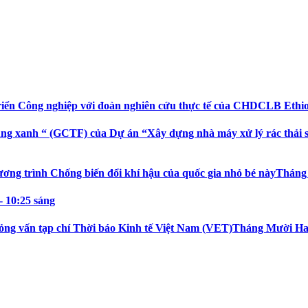
riển Công nghiệp với đoàn nghiên cứu thực tế của CHDCLB Ethi
ng xanh “ (GCTF) của Dự án “Xây dựng nhà máy xử lý rác thải sin
ương trình Chống biến đổi khí hậu của quốc gia nhỏ bé này
Tháng 
- 10:25 sáng
ỏng vấn tạp chí Thời báo Kinh tế Việt Nam (VET)
Tháng Mười Hai 