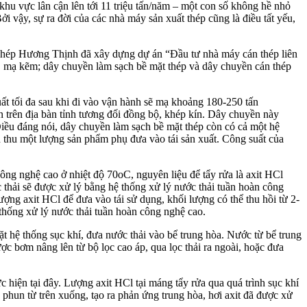
 khu vực lân cận lên tới 11 triệu tấn/năm – một con số không hề nhỏ
i vậy, sự ra đời của các nhà máy sản xuất thép cũng là điều tất yếu,
P Thép Hương Thịnh đã xây dựng dự án “Đầu tư nhà máy cán thép liên
 mạ kẽm; dây chuyền làm sạch bề mặt thép và dây chuyền cán thép
ất tối đa sau khi đi vào vận hành sẽ mạ khoảng 180-250 tấn
n trên địa bàn tỉnh tương đối đồng bộ, khép kín. Dây chuyền này
Điều đáng nói, dây chuyền làm sạch bề mặt thép còn có cả một hệ
ận thu một lượng sản phẩm phụ đưa vào tái sản xuất. Công suất của
công nghệ cao ở nhiệt độ 70oC, nguyên liệu để tẩy rửa là axit HCl
c thải sẽ được xử lý bằng hệ thống xử lý nước thải tuần hoàn công
ợng axit HCl để đưa vào tái sử dụng, khối lượng có thể thu hồi từ 2-
 thống xử lý nước thải tuần hoàn công nghệ cao.
ặt hệ thống sục khí, đưa nước thải vào bể trung hòa. Nước từ bể trung
ợc bơm nâng lên từ bộ lọc cao áp, qua lọc thải ra ngoài, hoặc đưa
c hiện tại đây. Lượng axit HCl tại máng tẩy rửa qua quá trình sục khí
ợc phun từ trên xuống, tạo ra phản ứng trung hòa, hơi axit đã được xử