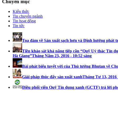
Chuyên mục
Kiến thức
Tin chuyên ngành
Tin hoạt động
Tin tức
Toạ đàm về Sản xuất sạch hơn và Định hướng phát t
Tiền khảo sát khả năng tiếp cận “Quỹ Uỷ thác Tín dụ
Hà Giang”
Tháng Năm 23, 2016 - 10:52 sáng
Bài phát biểu tuyệt vời của Thủ tướng Bhutan về Ch
Giải pháp thúc đẩy sản xuất xanh
Tháng Tư 13, 2016 
Điều phối viên Quỹ Tín dụng xanh (GCTF) trả lời ph