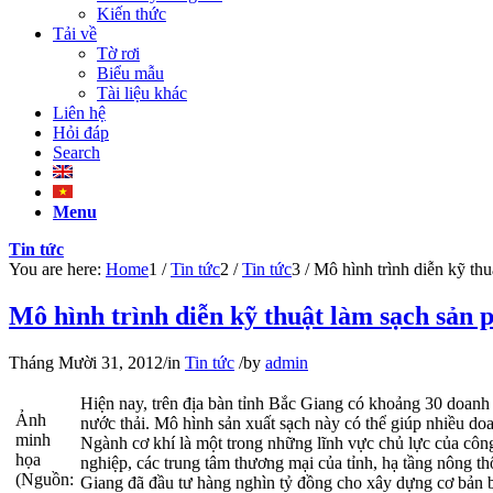
Kiến thức
Tải về
Tờ rơi
Biểu mẫu
Tài liệu khác
Liên hệ
Hỏi đáp
Search
Menu
Tin tức
You are here:
Home
1
/
Tin tức
2
/
Tin tức
3
/
Mô hình trình diễn kỹ thu
Mô hình trình diễn kỹ thuật làm sạch sản
Tháng Mười 31, 2012
/
in
Tin tức
/
by
admin
Hiện nay, trên địa bàn tỉnh Bắc Giang có khoảng 30 doanh
Ảnh
nước thải. Mô hình sản xuất sạch này có thể giúp nhiều d
minh
Ngành cơ khí là một trong những lĩnh vực chủ lực của côn
họa
nghiệp, các trung tâm thương mại của tỉnh, hạ tầng nông 
(Nguồn:
Giang đã đầu tư hàng nghìn tỷ đồng cho xây dựng cơ bản 