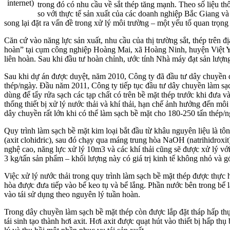
internet)
trong đó có nhu cầu về sắt thép tăng mạnh. Theo số liệu th
so với thực tế sản xuất của các doanh nghiệp Bắc Giang và 
song lại đặt ra vấn đề trong xử lý môi trường – một yếu tố quan trọng
Căn cứ vào năng lực sản xuất, nhu cầu của thị trường sắt, thép trê
hoàn” tại cụm công nghiệp Hoàng Mai, xã Hoàng Ninh, huyện Việt Yê
liên hoàn. Sau khi đầu tư hoàn chỉnh, ước tính Nhà máy đạt sản lượn
Sau khi dự án được duyệt, năm 2010, Công ty đã đầu tư dây chuyền đồ
thép/ngày. Đầu năm 2011, Công ty tiếp tục đầu tư dây chuyền làm sạc
dùng để tẩy rửa sạch các tạp chất có trên bề mặt thép trước khi đưa
thống thiết bị xử lý nước thải và khí thải, hạn chế ảnh hưởng đến mô
dây chuyền rất lớn khi có thể làm sạch bề mặt cho 180-250 tấn thép
Quy trình làm sạch bề mặt kim loại bắt đầu từ khâu nguyên liệu là tô
(axit clohidric), sau đó chạy qua máng trung hòa NaOH (natrihidroxit
nghệ cao, năng lực xử lý 10m3 và các khí thải cũng sẽ được xử lý với
3 kg/tấn sản phẩm – khối lượng này có giá trị kinh tế không nhỏ và g
Việc xử lý nước thải trong quy trình làm sạch bề mặt thép được thực 
hòa được đưa tiếp vào bể keo tụ và bể lắng. Phần nước bên trong bể l
vào tái sử dụng theo nguyên lý tuần hoàn.
Trong dây chuyền làm sạch bề mặt thép còn được lắp đặt tháp hấp thụ. 
tái sinh tạo thành hơi axit. Hơi axit được quạt hút vào thiết bị hấp t