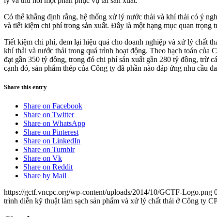
lý và thu hồi một phần phục vụ tái sản xuất.
Có thể khẳng định rằng, hệ thống xử lý nước thải và khí thải có ý n
và tiết kiệm chi phí trong sản xuất. Đây là một hạng mục quan trọng 
Tiết kiệm chi phí, đem lại hiệu quả cho doanh nghiệp và xử lý chất 
khí thải và nước thải trong quá trình hoạt động. Theo hạch toán củ
đạt gần 350 tỷ đồng, trong đó chi phí sản xuất gần 280 tỷ đồng, trừ 
cạnh đó, sản phẩm thép của Công ty đã phần nào đáp ứng nhu cầu đan
Share this entry
Share on Facebook
Share on Twitter
Share on WhatsApp
Share on Pinterest
Share on LinkedIn
Share on Tumblr
Share on Vk
Share on Reddit
Share by Mail
https://gctf.vncpc.org/wp-content/uploads/2014/10/GCTF-Logo.png
trình diễn kỹ thuật làm sạch sản phẩm và xử lý chất thải ở Công ty