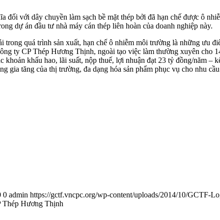
ghĩa đối với dây chuyền làm sạch bề mặt thép bởi đã hạn chế được ô nh
trong dự án đầu tư nhà máy cán thép liên hoàn của doanh nghiệp này.
thải trong quá trình sản xuất, hạn chế ô nhiễm môi trường là những ưu 
a Công ty CP Thép Hương Thịnh, ngoài tạo việc làm thường xuyên cho 
các khoản khấu hao, lãi suất, nộp thuế, lợi nhuận đạt 23 tỷ đồng/năm 
g gia tăng của thị trường, đa dạng hóa sản phẩm phục vụ cho nhu cầu 
0
0
admin
https://gctf.vncpc.org/wp-content/uploads/2014/10/GCTF-L
 CP Thép Hương Thịnh