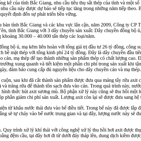
ống kê của tỉnh Bắc Giang, nhu cầu tiêu thụ sắt thép của tỉnh và một số
nhu cầu này được dự báo sẽ tiếp tục tăng trong những năm tiếp theo. Bở
 quyết định đến sự phát triển bền vững.
n địa bàn tỉnh Bắc Giang và các khu vực lân cận, năm 2009, Công ty C
n, tỉnh Bắc Giang với 3 dây chuyền sản xuất: Dây chuyền đồng bộ ủ,
g khoảng 30.000 – 40.000 tấn thép các loại/năm.
ng bộ ủ, mạ kẽm liên hoàn với tổng giá trị đầu tư 26 tỷ đồng, công su
h bề mặt thép với tổng kinh phí 24 tỷ đồng. Đây là dây chuyền đầu tiê
 vào cán, mạ thép để tạo thành những sản phẩm thép có chất lượng cao. 
i trường xung quanh và tiết kiệm một phần chi phí trong sản xuất khi t
/ngày, đảm bảo cung cấp đủ nguyên liệu cho dây chuyền cán và mạ thép.
n cuộn, sau khi đã cắt thành sản phẩm được đưa qua máng tẩy rửa axit 
) và tráng rửa để thành tôn sạch đưa vào cán. Trong quá trình này, nướ
 hình thức hút axit sương mù. Bộ phận xử lý này cũng sẽ thu hồi một lư
óp phần giảm chi phí sản xuất. Lượng axit còn lại sẽ được đưa sang hệ
hiện từ khâu nước thải đưa vào bể điều tiết. Trong bể này đã được lắp đ
ắng sẽ tự chảy vào bể nước trung gian và tại đây, lượng nước này sẽ đư
Quy trình xử lý khí thải với công nghệ xử lý thu hồi hơi axit được thự
hụ bằng đệm cầu, tại đây hơi đi từ dưới đáy tháp lên, dung dịch kiềm đư