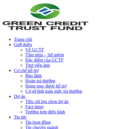
Trang chủ
Giới thiệu
Về GCTF
Tầm nhìn – Sứ mệnh
Đặc điểm của GCTF
Thư viện ảnh
Cơ chế hỗ trợ
Bảo lãnh
Hoàn trả thưởng
Hạng mục được hỗ trợ
Cơ sở tính toán mức trả thưởng
Dự án
Tiêu chí lựa chọn dự án
Fact sheet
Trường hợp điển hình
Tin tức
Tin hoạt động
Tin chuyên ngành