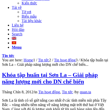
Kiến thức
Tải về
Tờ rơi
Biểu mẫu
Tài liệu khác
Liên hệ
Hỏi đáp
Search
Menu
Tin tức
You are here:
Home
1
/
Tin tức
2
/
Tin hoạt động
3
/
Khóa tập huấn tại
Sơn La – Giải pháp năng lượng mới cho DN chế biến...
Khóa tập huấn tại Sơn La – Giải pháp
năng lượng mới cho DN chế biến
Tháng Chín 8, 2012
/
in
Tin hoạt động
,
Tin tức
/
by
quan.ta
Sơn La là tỉnh có số giờ nắng cao nhất ở các tỉnh miền núi phía Tây
Bắc – vùng nhiều tiềm năng về năng lượng mặt trời thứ hai ở Việt
Nam. Cùng với đó là lượng sinh khối từ lõi ngô hàng năm lên đến