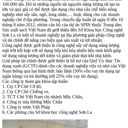
100.000 tấn. Đó là những nguồn tài nguyên năng lượng tái tạo to
lớn và quý giá có thể được tận dụng cho nhu cầu chế biến nông
nghiệp như sấy sắn, ngô, long nhãn,… hoặc dùng cho các doanh
nghiệp chè ở địa phương. Trong chuyến tập huấn từ ngày 8 đến 10
tháng 8 năm 2012, nhóm cán bộ của dự án SPIN thuộc Trung tâm
Sản xuất sạch Việt Nam đã giới thiệu đến Sở Khoa học Công nghệ
Sơn La và một số doanh nghiệp tại địa phương giải pháp công nghệ
và tài chính để nâng cao hiệu quả sản xuất và lợi nhuận.
Công nghệ được giới thiệu là công nghệ sấy sử dụng năng lượng
mặt trời kết hợp với sử dụng bếp khí hóa nhiên liệu sinh khối giúp
sử dụng năng lượng tiết kiệm và giảm phát thải khí nhà kính.
Giải pháp tài chính được giới thiệu là hỗ trợ của Quỹ Ủy thác Tín
dụng xanh (GCTF) dành cho các doanh nghiệp vừa và nhỏ của Việt
Nam thông qua hai hình thức bảo lãnh (50% vốn vay tín dụng tại
ngân hàng) và trả thưởng (tới 25% vốn vay tín dụng).
Các công ty tham gia khóa tập huấn:
1. Cty CP Chè Cờ đỏ,
2. Cty CP Chè Chiềng ve,
3. TCT Chè Việt Nam chi nhánh Mộc Châu,
4. Công ty mía đường Mộc Châu
5. Công ty rượu Việt Pháp
6. Các phòng của Sở khoa học công nghệ Sơn La