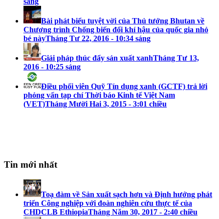
sáng
Bài phát biểu tuyệt vời của Thủ tướng Bhutan về
Chương trình Chống biến đổi khí hậu của quốc gia nhỏ
bé này
Tháng Tư 22, 2016 - 10:34 sáng
Giải pháp thúc đẩy sản xuất xanh
Tháng Tư 13,
2016 - 10:25 sáng
Điều phối viên Quỹ Tín dụng xanh (GCTF) trả lời
phỏng vấn tạp chí Thời báo Kinh tế Việt Nam
(VET)
Tháng Mười Hai 3, 2015 - 3:01 chiều
Tin mới nhất
Toạ đàm về Sản xuất sạch hơn và Định hướng phát
triển Công nghiệp với đoàn nghiên cứu thực tế của
CHDCLB Ethiopia
Tháng Năm 30, 2017 - 2:40 chiều