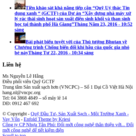
Tiền khảo sát khả năng tiếp cận “Quỹ Uỷ thác Tín
dụng xanh “ (GCTF) của Dự án “Xây dựng nhà máy xử
lý rác thải sinh hoạt sản xuất điện sinh khối và than sinh
học tại thành phố Hà Giang”
Tháng Năm 23, 2016 - 10:52
sáng
Bài phát biểu tuyệt vời của Thủ tướng Bhutan về
Chương trình Chống biến đổi khí hậu của quốc gia nhỏ
bé này
Tháng Tư 22, 2016 - 10:34 sáng
Liên hệ
Ms Nguyễn Lê Hằng
Điều phối viên Quỹ GCTF
Trung tâm Sản xuất sạch hơn (VNCPC) – Số 1 Đại Cồ Việt Hà Nội
hang.nl@vncpc.org
Tel: 04 3868 4849 – số máy lẻ 14
DĐ: 0912 467 692
© Copyright -
Quỹ Đầu Tư- Sản Xuất Sạch - Môi Trường Xanh -
Vay Vốn
-
Enfold Theme by Kriesi
Công ty CP Nhựa Tân Phú: Đổi mới công nghệ thân thiện với...
Đổi
mới công nghệ để tiết kiệm điện
Scroll to top