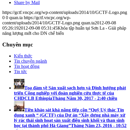
Share by Mail
https://gctf.vncpc.org/wp-content/uploads/2014/10/GCTF-Logo.png
0
0
quan.ta
https://gctf.vncpc.org/wp-
content/uploads/2014/10/GCTF-Logo.png
quan.ta
2012-09-08
05:26:19
2012-09-08 05:31:45
Khóa tập huấn tại Sơn La - Giải pháp
năng lượng mới cho DN chế biến
Chuyên mục
Kiến thức
Tin chuyên ngành
Tin hoạt động
Tin tức
Toạ đàm về Sản xuất sạch hơn và Định hướng phát
triển Công nghiệp với đoàn nghiên cứu thực tế của
CHDCLB Ethiopia
Tháng Năm 30, 2017 - 2:40 chiều
Tiền khảo sát khả năng tiếp cận “Quỹ Uỷ thác Tín
dụng xanh “ (GCTF) của Dự án “Xây dựng nhà máy xử
lý rác thải sinh hoạt sản xuất điện sinh khối và than sinh
học tại thành phố Hà Giang”
Tháng Năm 23, 2016 - 10:52