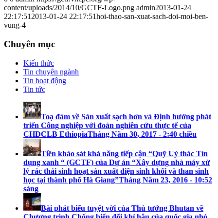
content/uploads/2014/10/GCTF-Logo.png
admin
2013-01-24
22:17:51
2013-01-24 22:17:51
hoi-thao-san-xuat-sach-doi-moi-ben-
vung-4
Chuyên mục
Kiến thức
Tin chuyên ngành
Tin hoạt động
Tin tức
Toạ đàm về Sản xuất sạch hơn và Định hướng phát
triển Công nghiệp với đoàn nghiên cứu thực tế của
CHDCLB Ethiopia
Tháng Năm 30, 2017 - 2:40 chiều
Tiền khảo sát khả năng tiếp cận “Quỹ Uỷ thác Tín
dụng xanh “ (GCTF) của Dự án “Xây dựng nhà máy xử
lý rác thải sinh hoạt sản xuất điện sinh khối và than sinh
học tại thành phố Hà Giang”
Tháng Năm 23, 2016 - 10:52
sáng
Bài phát biểu tuyệt vời của Thủ tướng Bhutan về
Chương trình Chống biến đổi khí hậu của quốc gia nhỏ