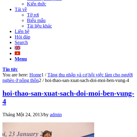
Kiến thức
Tải về
Tờ rơi
Biểu mẫu
Tài liệu khác
Liên hệ
Hỏi đáp
Search
Menu
Tin tức
You are here:
Home
1
/
Tăng thu nhập và cơ hội việc làm cho người
nghèo ở nông thôn
2
/
hoi-thao-san-xuat-sach-doi-moi-ben-vung-4
hoi-thao-san-xuat-sach-doi-moi-ben-vung-
4
Tháng Một 24, 2013
/
by
admin