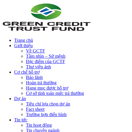
Trang chủ
Giới thiệu
Về GCTF
Tầm nhìn – Sứ mệnh
Đặc điểm của GCTF
Thư viện ảnh
Cơ chế hỗ trợ
Bảo lãnh
Hoàn trả thưởng
Hạng mục được hỗ trợ
Cơ sở tính toán mức trả thưởng
Dự án
Tiêu chí lựa chọn dự án
Fact sheet
Trường hợp điển hình
Tin tức
Tin hoạt động
Tin chuyên ngành