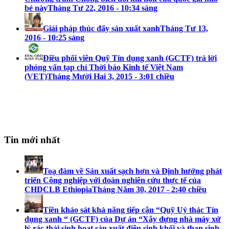
bé này
Tháng Tư 22, 2016 - 10:34 sáng
Giải pháp thúc đẩy sản xuất xanh
Tháng Tư 13,
2016 - 10:25 sáng
Điều phối viên Quỹ Tín dụng xanh (GCTF) trả lời
phỏng vấn tạp chí Thời báo Kinh tế Việt Nam
(VET)
Tháng Mười Hai 3, 2015 - 3:01 chiều
Tin mới nhất
Toạ đàm về Sản xuất sạch hơn và Định hướng phát
triển Công nghiệp với đoàn nghiên cứu thực tế của
CHDCLB Ethiopia
Tháng Năm 30, 2017 - 2:40 chiều
Tiền khảo sát khả năng tiếp cận “Quỹ Uỷ thác Tín
dụng xanh “ (GCTF) của Dự án “Xây dựng nhà máy xử
lý rác thải sinh hoạt sản xuất điện sinh khối và than sinh