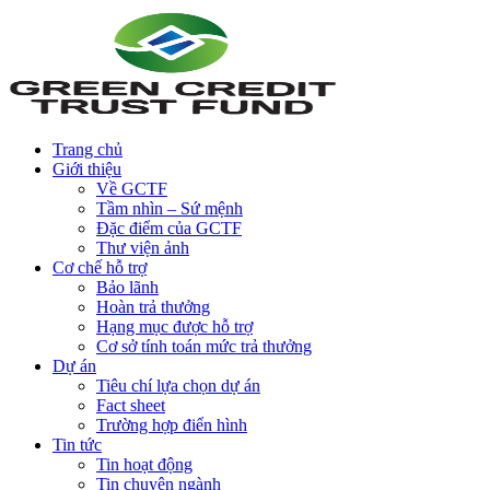
Trang chủ
Giới thiệu
Về GCTF
Tầm nhìn – Sứ mệnh
Đặc điểm của GCTF
Thư viện ảnh
Cơ chế hỗ trợ
Bảo lãnh
Hoàn trả thưởng
Hạng mục được hỗ trợ
Cơ sở tính toán mức trả thưởng
Dự án
Tiêu chí lựa chọn dự án
Fact sheet
Trường hợp điển hình
Tin tức
Tin hoạt động
Tin chuyên ngành