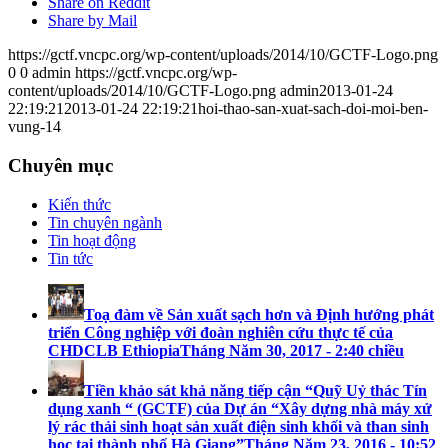
Share on Reddit
Share by Mail
https://gctf.vncpc.org/wp-content/uploads/2014/10/GCTF-Logo.png
0
0
admin
https://gctf.vncpc.org/wp-
content/uploads/2014/10/GCTF-Logo.png
admin
2013-01-24
22:19:21
2013-01-24 22:19:21
hoi-thao-san-xuat-sach-doi-moi-ben-
vung-14
Chuyên mục
Kiến thức
Tin chuyên ngành
Tin hoạt động
Tin tức
Toạ đàm về Sản xuất sạch hơn và Định hướng phát
triển Công nghiệp với đoàn nghiên cứu thực tế của
CHDCLB Ethiopia
Tháng Năm 30, 2017 - 2:40 chiều
Tiền khảo sát khả năng tiếp cận “Quỹ Uỷ thác Tín
dụng xanh “ (GCTF) của Dự án “Xây dựng nhà máy xử
lý rác thải sinh hoạt sản xuất điện sinh khối và than sinh
học tại thành phố Hà Giang”
Tháng Năm 23, 2016 - 10:52