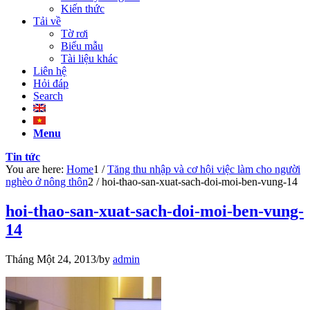
Kiến thức
Tải về
Tờ rơi
Biểu mẫu
Tài liệu khác
Liên hệ
Hỏi đáp
Search
Menu
Tin tức
You are here:
Home
1
/
Tăng thu nhập và cơ hội việc làm cho người
nghèo ở nông thôn
2
/
hoi-thao-san-xuat-sach-doi-moi-ben-vung-14
hoi-thao-san-xuat-sach-doi-moi-ben-vung-
14
Tháng Một 24, 2013
/
by
admin