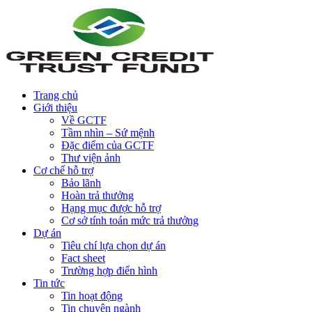
Trang chủ
Giới thiệu
Về GCTF
Tầm nhìn – Sứ mệnh
Đặc điểm của GCTF
Thư viện ảnh
Cơ chế hỗ trợ
Bảo lãnh
Hoàn trả thưởng
Hạng mục được hỗ trợ
Cơ sở tính toán mức trả thưởng
Dự án
Tiêu chí lựa chọn dự án
Fact sheet
Trường hợp điển hình
Tin tức
Tin hoạt động
Tin chuyên ngành