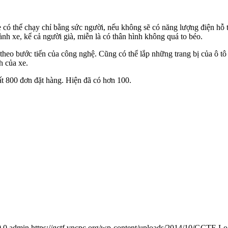
 có thể chạy chỉ bằng sức người, nếu không sẽ có năng lượng điện hỗ tr
h xe, kể cả người già, miễn là có thân hình không quá to béo.
heo bước tiến của công nghệ. Cũng có thể lắp những trang bị của ô tô
h của xe.
t 800 đơn đặt hàng. Hiện đã có hơn 100.
0
0
admin
https://gctf.vncpc.org/wp-content/uploads/2014/10/GCTF-L