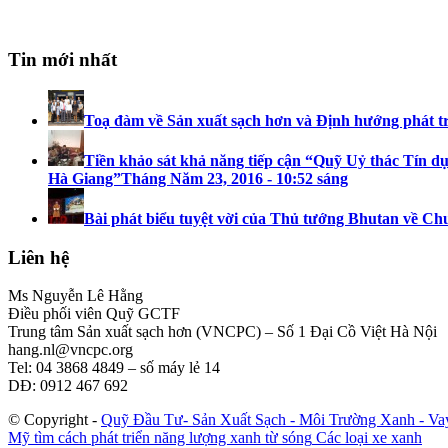
Tin mới nhất
Toạ đàm về Sản xuất sạch hơn và Định hướng phát t
Tiền khảo sát khả năng tiếp cận “Quỹ Uỷ thác Tín dụ
Hà Giang”
Tháng Năm 23, 2016 - 10:52 sáng
Bài phát biểu tuyệt vời của Thủ tướng Bhutan về Ch
Liên hệ
Ms Nguyễn Lê Hằng
Điều phối viên Quỹ GCTF
Trung tâm Sản xuất sạch hơn (VNCPC) – Số 1 Đại Cồ Việt Hà Nội
hang.nl@vncpc.org
Tel: 04 3868 4849 – số máy lẻ 14
DĐ: 0912 467 692
© Copyright -
Quỹ Đầu Tư- Sản Xuất Sạch - Môi Trường Xanh - V
Mỹ tìm cách phát triển năng lượng xanh từ sóng
Các loại xe xanh