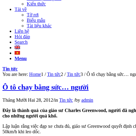
Kiến thức
Tải về
Tờ rơi
Biểu mẫu
Tài liệu khác
Liên hệ
Hỏi đáp
Search
Menu
Tin tức
You are here:
Home
1
/
Tin tức
2
/
Tin tức
3
/
Ô tô chạy bằng sức… ng
Ô tô chạy bằng sức… người
Tháng Mười Hai 28, 2012
/
in
Tin tức
/
by
admin
Đây là thành quả của giáo sư Charles Greenwood, người đã nghiê
cho những người quá khổ.
Lập luận rằng việc đạp xe chưa đủ, giáo sư Greenwood quyết định c
50km/h khi leo dốc.