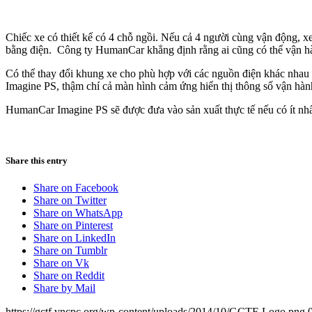
Chiếc xe có thiết kế có 4 chỗ ngồi. Nếu cả 4 người cùng vận động, xe
bằng điện. Công ty HumanCar khẳng định rằng ai cũng có thể vận hàn
Có thể thay đổi khung xe cho phù hợp với các nguồn điện khác nhau t
Imagine PS, thậm chí cả màn hình cảm ứng hiển thị thông số vận hàn
HumanCar Imagine PS sẽ được đưa vào sản xuất thực tế nếu có ít nhấ
Share this entry
Share on Facebook
Share on Twitter
Share on WhatsApp
Share on Pinterest
Share on LinkedIn
Share on Tumblr
Share on Vk
Share on Reddit
Share by Mail
https://gctf.vncpc.org/wp-content/uploads/2014/10/GCTF-Logo.png