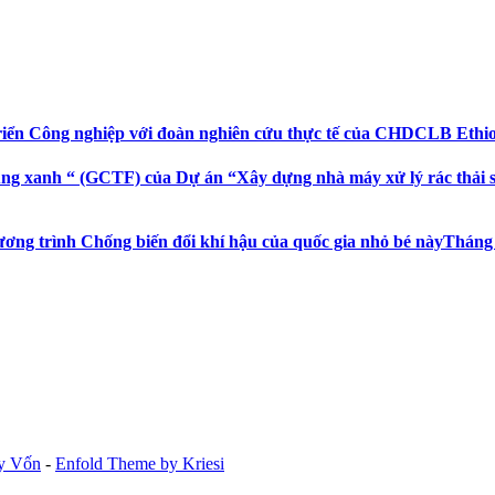
riển Công nghiệp với đoàn nghiên cứu thực tế của CHDCLB Ethi
ng xanh “ (GCTF) của Dự án “Xây dựng nhà máy xử lý rác thải sin
ương trình Chống biến đổi khí hậu của quốc gia nhỏ bé này
Tháng 
ay Vốn
-
Enfold Theme by Kriesi