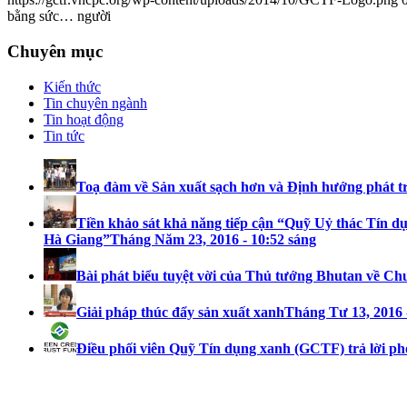
bằng sức… người
Chuyên mục
Kiến thức
Tin chuyên ngành
Tin hoạt động
Tin tức
Toạ đàm về Sản xuất sạch hơn và Định hướng phát t
Tiền khảo sát khả năng tiếp cận “Quỹ Uỷ thác Tín dụ
Hà Giang”
Tháng Năm 23, 2016 - 10:52 sáng
Bài phát biểu tuyệt vời của Thủ tướng Bhutan về Ch
Giải pháp thúc đẩy sản xuất xanh
Tháng Tư 13, 2016 
Điều phối viên Quỹ Tín dụng xanh (GCTF) trả lời ph