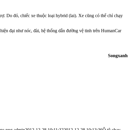
ợ. Do đó, chiếc xe thuộc loại hybrid (lai). Xe cũng có thể chỉ chạy
 hiện đại như nóc, đài, hệ thống dẫn đường vệ tinh trên HumanCar
Songxanh
ogo.png
admin
2012-12-28 10:11:32
2012-12-28 10:13:36
Ô tô chạy