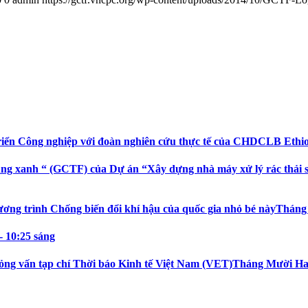
riển Công nghiệp với đoàn nghiên cứu thực tế của CHDCLB Ethi
ng xanh “ (GCTF) của Dự án “Xây dựng nhà máy xử lý rác thải sin
ương trình Chống biến đổi khí hậu của quốc gia nhỏ bé này
Tháng 
- 10:25 sáng
ỏng vấn tạp chí Thời báo Kinh tế Việt Nam (VET)
Tháng Mười Hai 