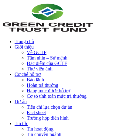
Trang chủ
Giới thiệu
Về GCTF
Tầm nhìn – Sứ mệnh
Đặc điểm của GCTF
Thư viện ảnh
Cơ chế hỗ trợ
Bảo lãnh
Hoàn trả thưởng
Hạng mục được hỗ trợ
Cơ sở tính toán mức trả thưởng
Dự án
Tiêu chí lựa chọn dự án
Fact sheet
Trường hợp điển hình
Tin tức
Tin hoạt động
Tin chuyên ngành