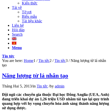
Kiến thức
Tải về
Tờ rơi
Biểu mẫu
Tài liệu khác
Liên hệ
Hỏi đáp
Search
Menu
Tin tức
You are here:
Home
1
/
Tin tức
2
/
Tin tức
3
/
Năng lượng từ lá nhân
tạo
Năng lượng từ lá nhân tạo
Tháng Hai 5, 2013
/
in
Tin tức
/
by
admin
Đội ngũ các chuyên gia thuộc Đại học Đông Anglia (UEA, Anh)
đang triển khai dự án 1,26 triệu USD nhằm tái tạo lại quy trình
quang hợp với hy vọng chuyển hóa ánh sáng thành năng lượng
sử dụng được.