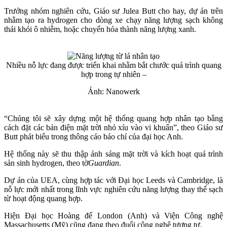
Trưởng nhóm nghiên cứu, Giáo sư Julea Butt cho hay, dự án trên
nhằm tạo ra hydrogen cho dòng xe chạy năng lượng sạch không
thải khói ô nhiễm, hoặc chuyển hóa thành năng lượng xanh.
Nhiều nỗ lực đang được triển khai nhằm bắt chước quá trình quang
hợp trong tự nhiên –
Ảnh: Nanowerk
“Chúng tôi sẽ xây dựng một hệ thống quang hợp nhân tạo bằng
cách đặt các bản điện mặt trời nhỏ xíu vào vi khuẩn”, theo Giáo sư
Butt phát biểu trong thông cáo báo chí của đại học Anh.
Hệ thống này sẽ thu thập ánh sáng mặt trời và kích hoạt quá trình
sản sinh hydrogen, theo tờ
Guardian
.
Dự án của UEA, cùng hợp tác với Đại học Leeds và Cambridge, là
nỗ lực mới nhất trong lĩnh vực nghiên cứu năng lượng thay thế sạch
từ hoạt động quang hợp.
Hiện Đại học Hoàng đế London (Anh) và Viện Công nghệ
Massachusetts (Mỹ) cũng đang theo đuổi công nghệ tương tự.