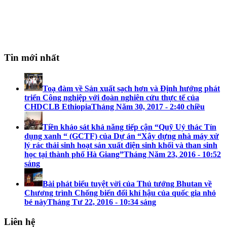
Tin mới nhất
Toạ đàm về Sản xuất sạch hơn và Định hướng phát
triển Công nghiệp với đoàn nghiên cứu thực tế của
CHDCLB Ethiopia
Tháng Năm 30, 2017 - 2:40 chiều
Tiền khảo sát khả năng tiếp cận “Quỹ Uỷ thác Tín
dụng xanh “ (GCTF) của Dự án “Xây dựng nhà máy xử
lý rác thải sinh hoạt sản xuất điện sinh khối và than sinh
học tại thành phố Hà Giang”
Tháng Năm 23, 2016 - 10:52
sáng
Bài phát biểu tuyệt vời của Thủ tướng Bhutan về
Chương trình Chống biến đổi khí hậu của quốc gia nhỏ
bé này
Tháng Tư 22, 2016 - 10:34 sáng
Liên hệ