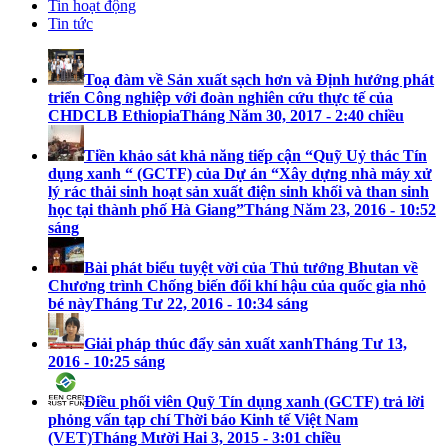
Tin hoạt động
Tin tức
Toạ đàm về Sản xuất sạch hơn và Định hướng phát
triển Công nghiệp với đoàn nghiên cứu thực tế của
CHDCLB Ethiopia
Tháng Năm 30, 2017 - 2:40 chiều
Tiền khảo sát khả năng tiếp cận “Quỹ Uỷ thác Tín
dụng xanh “ (GCTF) của Dự án “Xây dựng nhà máy xử
lý rác thải sinh hoạt sản xuất điện sinh khối và than sinh
học tại thành phố Hà Giang”
Tháng Năm 23, 2016 - 10:52
sáng
Bài phát biểu tuyệt vời của Thủ tướng Bhutan về
Chương trình Chống biến đổi khí hậu của quốc gia nhỏ
bé này
Tháng Tư 22, 2016 - 10:34 sáng
Giải pháp thúc đẩy sản xuất xanh
Tháng Tư 13,
2016 - 10:25 sáng
Điều phối viên Quỹ Tín dụng xanh (GCTF) trả lời
phỏng vấn tạp chí Thời báo Kinh tế Việt Nam
(VET)
Tháng Mười Hai 3, 2015 - 3:01 chiều