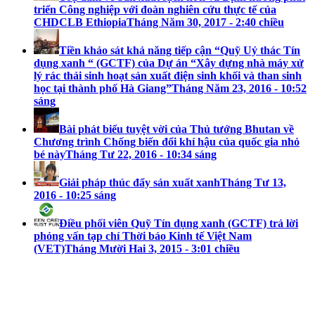
triển Công nghiệp với đoàn nghiên cứu thực tế của
CHDCLB Ethiopia
Tháng Năm 30, 2017 - 2:40 chiều
Tiền khảo sát khả năng tiếp cận “Quỹ Uỷ thác Tín
dụng xanh “ (GCTF) của Dự án “Xây dựng nhà máy xử
lý rác thải sinh hoạt sản xuất điện sinh khối và than sinh
học tại thành phố Hà Giang”
Tháng Năm 23, 2016 - 10:52
sáng
Bài phát biểu tuyệt vời của Thủ tướng Bhutan về
Chương trình Chống biến đổi khí hậu của quốc gia nhỏ
bé này
Tháng Tư 22, 2016 - 10:34 sáng
Giải pháp thúc đẩy sản xuất xanh
Tháng Tư 13,
2016 - 10:25 sáng
Điều phối viên Quỹ Tín dụng xanh (GCTF) trả lời
phỏng vấn tạp chí Thời báo Kinh tế Việt Nam
(VET)
Tháng Mười Hai 3, 2015 - 3:01 chiều