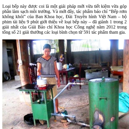
Loại bếp này được coi là một giải pháp mới vừa tiết kiệm vừa góp
phần làm sạch môi trường. Và mới đây, tác phẩm báo chí “Bếp rơm
không khói” của Ban Khoa học, Đài Truyền hình Việt Nam – bộ
phim tài liệu 9 phút giới thiệu về loại bếp này – đã giành 1 trong 2
giải nhất của Giải Báo chí Khoa học Công nghệ năm 2012 trong
tổng số 21 giải thưởng các loại bình chọn từ 591 tác phẩm tham gia.