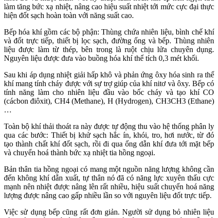
làm tăng bức xạ nhiệt, nâng cao hiệu suất nhiệt tới mức cực đại thực
hiện đốt sạch hoàn toàn với năng suất cao.
Bếp hóa khí gồm các bộ phận: Thùng chứa nhiên liệu, bình chế khí
và đốt trực tiếp, thiết bị lọc sạch, đường ống và bếp. Thùng nhiên
liệu được làm từ thép, bên trong là ruột chịu lửa chuyên dụng.
Nguyên liệu được đưa vào buồng hóa khí thể tích 0,3 mét khối.
Sau khi áp dụng nhiệt giải hấp khô và phản ứng ôxy hóa sinh ra thể
khí mang tính cháy được với sự trợ giúp của khí nitơ và ôxy. Bếp có
tính năng làm cho nhiên liệu đầu vào bốc cháy và tạo khí CO
(cácbon điôxit), CH4 (Methane), H (Hydrogen), CH3CH3 (Ethane)
…
Toàn bộ khí thải thoát ra này được tự động thu vào hệ thống phân ly
qua các bước: Thiết bị khử sạch hắc ín, khói, tro, hơi nước, từ đó
tạo thành chất khí đốt sạch, rồi đi qua ống dẫn khí đưa tới mặt bếp
và chuyển hoá thành bức xạ nhiệt tia hồng ngoại.
Bản thân tia hồng ngoại có mang một nguồn năng lượng không cần
đến không khí dẫn xuất, tự thân nó đã có năng lực xuyên thấu cực
mạnh nên nhiệt được nâng lên rất nhiều, hiệu suất chuyển hoá năng
lượng được nâng cao gấp nhiều lần so với nguyên liệu đốt trực tiếp.
Việc sử dụng bếp cũng rất đơn giản. Người sử dụng bỏ nhiên liệu