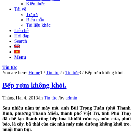
Kiến thức
Tải về
Tờ rơi
Biểu mẫu
Tài liệu khác
Liên hệ
Hỏi đáp
Search
Menu
Tin tức
You are here:
Home
1
/
Tin tức
2
/
Tin tức
3
/
Bếp rơm không khói.
Bếp rơm không khói.
Tháng Hai 4, 2013
/
in
Tin tức
/
by
admin
Sau nhiều năm tự mày mò, anh Bùi Trọng Tuấn (phố Thanh
Bình, phường Thanh Miếu, thành phố Việt Trì, tỉnh Phú Thọ)
đã chế tạo thành công bếp hóa khíđốt rơm rạ, mùn cưa, phơi
bào, lá cây, bã thải của các nhà máy mía đường không khói tro,
muội than bụi.