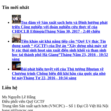
Tin mới nhất
Toạ đàm về Sản xuất sạch hơn và Định hướng phát
triển Công nghiệp với đoàn nghiên cứu thực tế của
CHDCLB Ethiopia
Tháng Năm 30, 2017 - 2:40 chiều
Tiền khảo sát khả năng tiếp cận “Quỹ Uỷ thác Tín
dụng xanh “ (GCTF) của Dự án “Xây dựng nhà máy xử
lý rác thải sinh hoạt sản xuất điện sinh khối và than sinh
học tại thành phố Hà Giang”
Tháng Năm 23, 2016 - 10:52
sáng
Bài phát biểu tuyệt vời của Thủ tướng Bhutan về
Chương trình Chống biến đổi khí hậu của quốc gia nhỏ
bé này
Tháng Tư 22, 2016 - 10:34 sáng
Liên hệ
Ms Nguyễn Lê Hằng
Điều phối viên Quỹ GCTF
Trung tâm Sản xuất sạch hơn (VNCPC) – Số 1 Đại Cồ Việt Hà Nội
hang.nl@vncpc.org