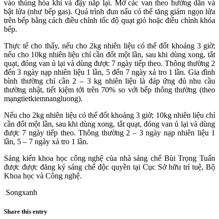
vào thùng hóa khí và đậy nắp lại. Mở các van theo hướng dẫn và
bật lửa (như bếp gas). Quá trình đun nấu có thể tăng giảm ngọn lửa
trên bếp bằng cách điều chỉnh tốc độ quạt gió hoặc điều chỉnh khóa
bếp.
Thực tế cho thấy, nếu cho 2kg nhiên liệu có thể đốt khoảng 3 giờ;
nếu cho 10kg nhiên liệu chỉ cần đốt một lần, sau khi dùng xong, tắt
quạt, đóng van ủ lại và dùng được 7 ngày tiếp theo. Thông thường 2
đến 3 ngày nạp nhiên liệu 1 lần, 5 đến 7 ngày xả tro 1 lần. Gia đình
bình thường chỉ cần 2 – 3 kg nhiên liệu là đáp ứng đủ nhu cầu
thường nhật, tiết kiệm tới trên 70% so với bếp thông thường (theo
mạngtietkiemnangluong).
Nếu cho 2kg nhiên liệu có thể đốt khoảng 3 giờ; 10kg nhiên liệu chỉ
cần đốt một lần, sau khi dùng xong, tắt quạt, đóng van ủ lại và dùng
được 7 ngày tiếp theo. Thông thường 2 – 3 ngày nạp nhiên liệu 1
lần, 5 – 7 ngày xả tro 1 lần.
Sáng kiến khoa học công nghệ của nhà sáng chế Bùi Trọng Tuấn
được được đăng ký sáng chế độc quyền tại Cục Sở hữu trí tuệ, Bộ
Khoa học và Công nghệ.
Songxanh
Share this entry