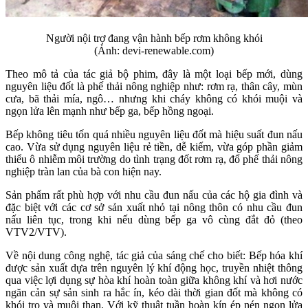
Người nội trợ đang vận hành bếp rơm không khói
(Ảnh: devi-renewable.com)
Theo mô tả của tác giả bộ phim, đây là một loại bếp mới, dùng
nguyên liệu đốt là phế thải nông nghiệp như: rơm rạ, thân cây, mùn
cưa, bã thải mía, ngô… nhưng khi cháy không có khói muội và
ngọn lửa lên mạnh như bếp ga, bếp hồng ngoại.
Bếp không tiêu tốn quá nhiều nguyên liệu đốt mà hiệu suất đun nấu
cao. Vừa sử dụng nguyên liệu rẻ tiền, dễ kiếm, vừa góp phần giảm
thiểu ô nhiễm môi trường do tình trạng đốt rơm rạ, đổ phế thải nông
nghiệp tràn lan của bà con hiện nay.
Sản phẩm rất phù hợp với nhu cầu đun nấu của các hộ gia đình và
đặc biệt với các cơ sở sản xuất nhỏ tại nông thôn có nhu cầu đun
nấu liên tục, trong khi nếu dùng bếp ga vô cùng đắt đỏ (theo
VTV2/VTV).
Về nội dung công nghệ, tác giả của sáng chế cho biết: Bếp hóa khí
được sản xuất dựa trên nguyên lý khí động học, truyền nhiệt thông
qua việc lợi dụng sự hòa khí hoàn toàn giữa không khí và hơi nước
ngăn cản sự sản sinh ra hắc ín, kéo dài thời gian đốt mà không có
khói tro và muội than. Với kỹ thuật tuần hoàn kín ép nén ngọn lửa