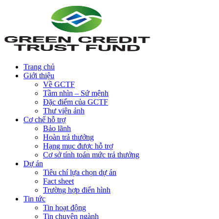
Trang chủ
Giới thiệu
Về GCTF
Tầm nhìn – Sứ mệnh
Đặc điểm của GCTF
Thư viện ảnh
Cơ chế hỗ trợ
Bảo lãnh
Hoàn trả thưởng
Hạng mục được hỗ trợ
Cơ sở tính toán mức trả thưởng
Dự án
Tiêu chí lựa chọn dự án
Fact sheet
Trường hợp điển hình
Tin tức
Tin hoạt động
Tin chuyên ngành