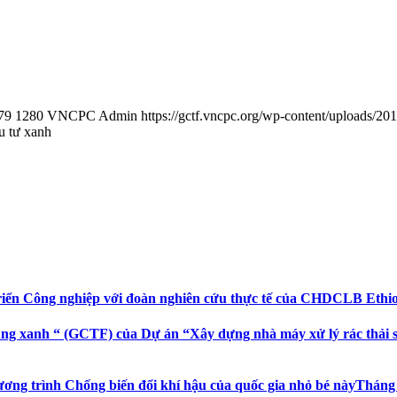
79
1280
VNCPC Admin
https://gctf.vncpc.org/wp-content/uploads/
u tư xanh
riển Công nghiệp với đoàn nghiên cứu thực tế của CHDCLB Ethi
ng xanh “ (GCTF) của Dự án “Xây dựng nhà máy xử lý rác thải sin
ương trình Chống biến đổi khí hậu của quốc gia nhỏ bé này
Tháng 