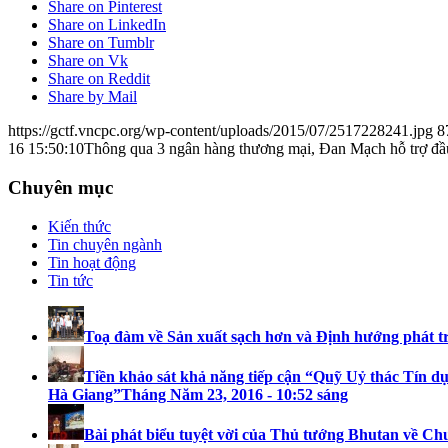
Share on Pinterest
Share on LinkedIn
Share on Tumblr
Share on Vk
Share on Reddit
Share by Mail
https://gctf.vncpc.org/wp-content/uploads/2015/07/2517228241.jpg
8
16 15:50:10
Thông qua 3 ngân hàng thương mại, Đan Mạch hỗ trợ đầ
Chuyên mục
Kiến thức
Tin chuyên ngành
Tin hoạt động
Tin tức
Toạ đàm về Sản xuất sạch hơn và Định hướng phát t
Tiền khảo sát khả năng tiếp cận “Quỹ Uỷ thác Tín dụ
Hà Giang”
Tháng Năm 23, 2016 - 10:52 sáng
Bài phát biểu tuyệt vời của Thủ tướng Bhutan về Ch