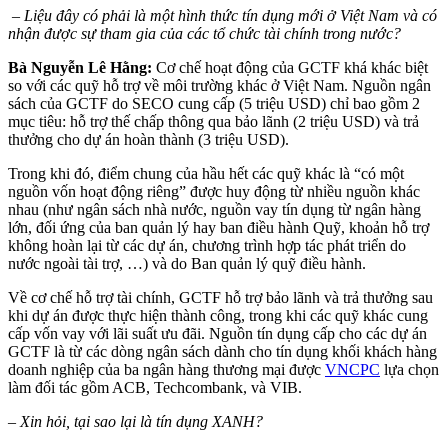
– Liệu đây có phải là một hình thức tín dụng mới ở Việt Nam và có
nhận được sự tham gia của các tổ chức tài chính trong nước?
Bà Nguyễn Lê Hằng:
Cơ chế hoạt động của GCTF khá khác biệt
so với các quỹ hỗ trợ về môi trường khác ở Việt Nam. Nguồn ngân
sách của GCTF do SECO cung cấp (5 triệu USD) chỉ bao gồm 2
mục tiêu: hỗ trợ thế chấp thông qua bảo lãnh (2 triệu USD) và trả
thưởng cho dự án hoàn thành (3 triệu USD).
Trong khi đó, điểm chung của hầu hết các quỹ khác là “có một
nguồn vốn hoạt động riêng” được huy động từ nhiều nguồn khác
nhau (như ngân sách nhà nước, nguồn vay tín dụng từ ngân hàng
lớn, đối ứng của ban quản lý hay ban điều hành Quỹ, khoản hỗ trợ
không hoàn lại từ các dự án, chương trình hợp tác phát triển do
nước ngoài tài trợ, …) và do Ban quản lý quỹ điều hành.
Về cơ chế hỗ trợ tài chính, GCTF hỗ trợ bảo lãnh và trả thưởng sau
khi dự án được thực hiện thành công, trong khi các quỹ khác cung
cấp vốn vay với lãi suất ưu đãi. Nguồn tín dụng cấp cho các dự án
GCTF là từ các dòng ngân sách dành cho tín dụng khối khách hàng
doanh nghiệp của ba ngân hàng thương mại được
VNCPC
lựa chọn
làm đối tác gồm ACB, Techcombank, và VIB.
– Xin hỏi, tại sao lại là tín dụng XANH?