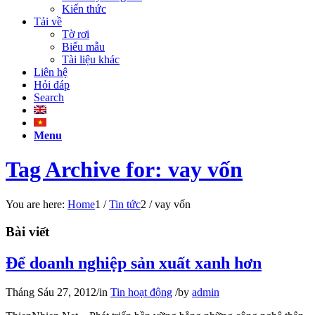
Kiến thức
Tải về
Tờ rơi
Biểu mẫu
Tài liệu khác
Liên hệ
Hỏi đáp
Search
Menu
Tag Archive for: vay vốn
You are here:
Home
1
/
Tin tức
2
/
vay vốn
Bài viết
Để doanh nghiệp sản xuất xanh hơn
Tháng Sáu 27, 2012
/
in
Tin hoạt động
/
by
admin