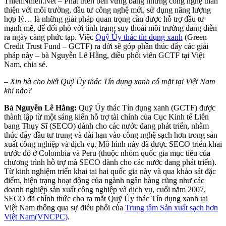
ThienNhien.Net – Phát triển bền vững bằng những công nghệ thân
thiện với môi trường, đầu tư công nghệ mới, sử dụng năng lượng
hợp lý… là những giải pháp quan trọng cần được hỗ trợ đầu tư
mạnh mẽ, để đối phó với tình trạng suy thoái môi trường đang diễn
ra ngày càng phức tạp. Việc
Quỹ Ủy thác tín dụng xanh
(Green
Credit Trust Fund – GCTF) ra đời sẽ góp phần thúc đẩy các giải
pháp này – bà Nguyễn Lê Hằng, điều phối viên GCTF tại Việt
Nam, chia sẻ.
– Xin bà cho biết Quỹ Ủy thác Tín dụng xanh có mặt tại Việt Nam
khi nào?
Bà Nguyễn Lê Hằng:
Quỹ Ủy thác Tín dụng xanh (GCTF) được
thành lập từ một sáng kiến hỗ trợ tài chính của Cục Kinh tế Liên
bang Thụy Sĩ (SECO) dành cho các nước đang phát triển, nhằm
thúc đẩy đầu tư trung và dài hạn vào công nghệ sạch hơn trong sản
xuất công nghiệp và dịch vụ. Mô hình này đã được SECO triển khai
trước đó ở Colombia và Peru (thuộc nhóm quốc gia mục tiêu của
chương trình hỗ trợ mà SECO dành cho các nước đang phát triển).
Từ kinh nghiệm triển khai tại hai quốc gia này và qua khảo sát đặc
điểm, hiện trạng hoạt động của ngành ngân hàng cũng như các
doanh nghiệp sản xuất công nghiệp và dịch vụ, cuối năm 2007,
SECO đã chính thức cho ra mắt Quỹ Ủy thác Tín dụng xanh tại
Việt Nam thông qua sự điều phối của
Trung tâm Sản xuất sạch hơn
Việt Nam(VNCPC)
.