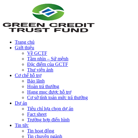
Trang chủ
Giới thiệu
Về GCTF
Tầm nhìn – Sứ mệnh
Đặc điểm của GCTF
Thư viện ảnh
Cơ chế hỗ trợ
Bảo lãnh
Hoàn trả thưởng
Hạng mục được hỗ trợ
Cơ sở tính toán mức trả thưởng
Dự án
Tiêu chí lựa chọn dự án
Fact sheet
Trường hợp điển hình
Tin tức
Tin hoạt động
Tin chuyên ngành