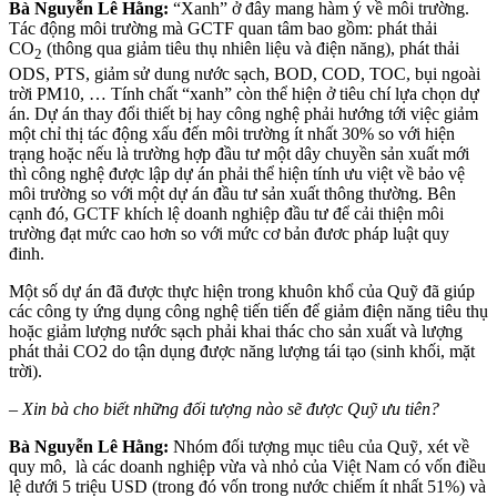
Bà Nguyễn Lê Hằng:
“Xanh” ở đây mang hàm ý về môi trường.
Tác động môi trường mà GCTF quan tâm bao gồm: phát thải
CO
(thông qua giảm tiêu thụ nhiên liệu và điện năng), phát thải
2
ODS, PTS, giảm sử dung nước sạch, BOD, COD, TOC, bụi ngoài
trời PM10, … Tính chất “xanh” còn thể hiện ở tiêu chí lựa chọn dự
án. Dự án thay đổi thiết bị hay công nghệ phải hướng tới việc giảm
một chỉ thị tác động xấu đến môi trường ít nhất 30% so với hiện
trạng hoặc nếu là trường hợp đầu tư một dây chuyền sản xuất mới
thì công nghệ được lập dự án phải thể hiện tính ưu việt về bảo vệ
môi trường so với một dự án đầu tư sản xuất thông thường. Bên
cạnh đó, GCTF khích lệ doanh nghiệp đầu tư để cải thiện môi
trường đạt mức cao hơn so với mức cơ bản đươc pháp luật quy
đinh.
Một số dự án đã được thực hiện trong khuôn khổ của Quỹ đã giúp
các công ty ứng dụng công nghệ tiến tiến để giảm điện năng tiêu thụ
hoặc giảm lượng nước sạch phải khai thác cho sản xuất và lượng
phát thải CO2 do tận dụng được năng lượng tái tạo (sinh khối, mặt
trời).
– Xin bà cho biết những đối tượng nào sẽ được Quỹ ưu tiên?
Bà Nguyễn Lê Hằng:
Nhóm đối tượng mục tiêu của Quỹ, xét về
quy mô, là các doanh nghiệp vừa và nhỏ của Việt Nam có vốn điều
lệ dưới 5 triệu USD (trong đó vốn trong nước chiếm ít nhất 51%) và