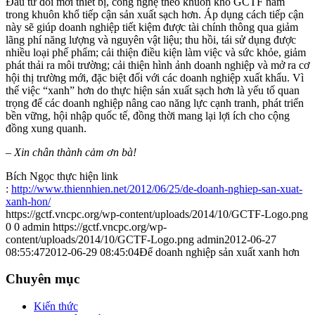
Đầu tư đổi mới thiết bị, công nghệ theo khuôn khổ GCTF nằm
trong khuôn khổ tiếp cận sản xuất sạch hơn. Áp dụng cách tiếp cận
này sẽ giúp doanh nghiệp tiết kiệm được tài chính thông qua giảm
lãng phí năng lượng và nguyên vật liệu; thu hồi, tái sử dụng được
nhiều loại phế phẩm; cải thiện điều kiện làm việc và sức khỏe, giảm
phát thải ra môi trường; cải thiện hình ảnh doanh nghiệp và mở ra cơ
hội thị trường mới, đặc biệt đối với các doanh nghiệp xuất khẩu. Vì
thế việc “xanh” hơn do thực hiện sản xuất sạch hơn là yếu tố quan
trọng để các doanh nghiệp nâng cao năng lực cạnh tranh, phát triển
bền vững, hội nhập quốc tế, đồng thời mang lại lợi ích cho cộng
đồng xung quanh.
– Xin chân thành cảm ơn bà!
Bích Ngọc thực hiện link
:
http://www.thiennhien.net/2012/06/25/de-doanh-nghiep-san-xuat-
xanh-hon/
https://gctf.vncpc.org/wp-content/uploads/2014/10/GCTF-Logo.png
0
0
admin
https://gctf.vncpc.org/wp-
content/uploads/2014/10/GCTF-Logo.png
admin
2012-06-27
08:55:47
2012-06-29 08:45:04
Để doanh nghiệp sản xuất xanh hơn
Chuyên mục
Kiến thức