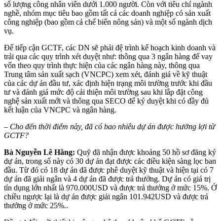
số lượng công nhân viên dưới 1.000 người. Còn với tiêu chí ngành
nghề, nhóm mục tiêu bao gồm tất cả các doanh nghiệp có sản xuất
công nghiệp (bao gồm cả chế biến nông sản) và một số ngành dịch
vụ.
Để tiếp cận GCTF, các DN sẽ phải đệ trình kế hoạch kinh doanh và
trải qua các quy trình xét duyệt như: thông qua 3 ngân hàng để vay
vốn theo quy trình thực hiện của các ngân hàng này, thông qua
Trung tâm sản xuất sạch (VNCPC) xem xét, đánh giá về kỹ thuật
của các dự án đầu tư, xác định hiện trạng môi trường trước khi đầu
tư và đánh giá mức độ cải thiện môi trường sau khi lắp đặt công
nghệ sản xuất mới và thông qua SECO để ký duyệt khi có đầy đủ
kết luận của VNCPC và ngân hàng.
– Cho đến thời điểm này, đã có bao nhiêu dự án được hưởng lợi từ
GCTF?
Bà Nguyễn Lê Hằng:
Quỹ đã nhận được khoảng 50 hồ sơ đăng ký
dự án, trong số này có 30 dự án đạt được các điều kiện sàng lọc ban
đầu. Từ đó có 18 dự án đã được phê duyệt kỹ thuật và hiện tại có 7
dự án đã giải ngân và 4 dự án đã được trả thưởng. Dự án có giá trị
tín dụng lớn nhất là 970.000USD và được trả thưởng ở mức 15%. Ở
chiều ngược lại là dự án được giải ngân 101.942USD và được trả
thưởng ở mức 25%..