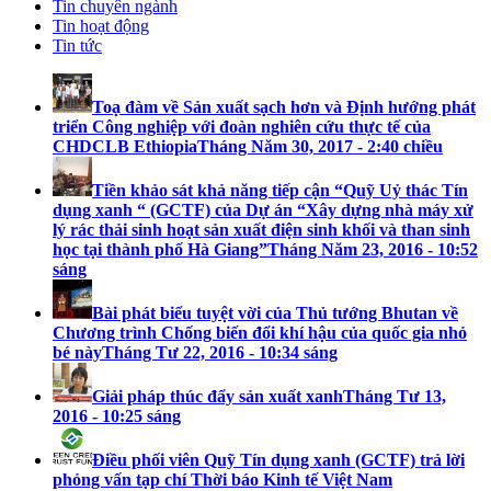
Tin chuyên ngành
Tin hoạt động
Tin tức
Toạ đàm về Sản xuất sạch hơn và Định hướng phát
triển Công nghiệp với đoàn nghiên cứu thực tế của
CHDCLB Ethiopia
Tháng Năm 30, 2017 - 2:40 chiều
Tiền khảo sát khả năng tiếp cận “Quỹ Uỷ thác Tín
dụng xanh “ (GCTF) của Dự án “Xây dựng nhà máy xử
lý rác thải sinh hoạt sản xuất điện sinh khối và than sinh
học tại thành phố Hà Giang”
Tháng Năm 23, 2016 - 10:52
sáng
Bài phát biểu tuyệt vời của Thủ tướng Bhutan về
Chương trình Chống biến đổi khí hậu của quốc gia nhỏ
bé này
Tháng Tư 22, 2016 - 10:34 sáng
Giải pháp thúc đẩy sản xuất xanh
Tháng Tư 13,
2016 - 10:25 sáng
Điều phối viên Quỹ Tín dụng xanh (GCTF) trả lời
phỏng vấn tạp chí Thời báo Kinh tế Việt Nam