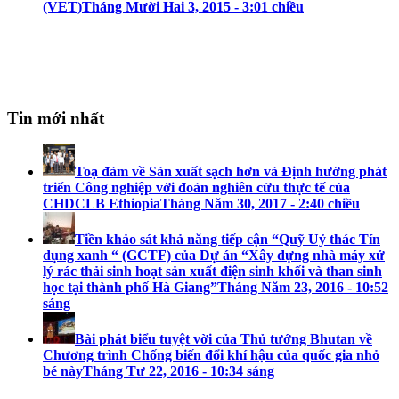
(VET)
Tháng Mười Hai 3, 2015 - 3:01 chiều
Tin mới nhất
Toạ đàm về Sản xuất sạch hơn và Định hướng phát
triển Công nghiệp với đoàn nghiên cứu thực tế của
CHDCLB Ethiopia
Tháng Năm 30, 2017 - 2:40 chiều
Tiền khảo sát khả năng tiếp cận “Quỹ Uỷ thác Tín
dụng xanh “ (GCTF) của Dự án “Xây dựng nhà máy xử
lý rác thải sinh hoạt sản xuất điện sinh khối và than sinh
học tại thành phố Hà Giang”
Tháng Năm 23, 2016 - 10:52
sáng
Bài phát biểu tuyệt vời của Thủ tướng Bhutan về
Chương trình Chống biến đổi khí hậu của quốc gia nhỏ
bé này
Tháng Tư 22, 2016 - 10:34 sáng