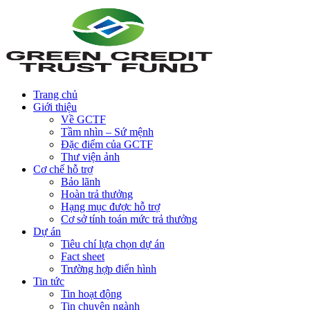
Trang chủ
Giới thiệu
Về GCTF
Tầm nhìn – Sứ mệnh
Đặc điểm của GCTF
Thư viện ảnh
Cơ chế hỗ trợ
Bảo lãnh
Hoàn trả thưởng
Hạng mục được hỗ trợ
Cơ sở tính toán mức trả thưởng
Dự án
Tiêu chí lựa chọn dự án
Fact sheet
Trường hợp điển hình
Tin tức
Tin hoạt động
Tin chuyên ngành