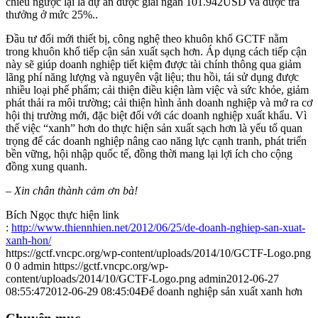
chiều ngược lại là dự án được giải ngân 101.942USD và được trả
thưởng ở mức 25%..
Đầu tư đổi mới thiết bị, công nghệ theo khuôn khổ GCTF nằm
trong khuôn khổ tiếp cận sản xuất sạch hơn. Áp dụng cách tiếp cận
này sẽ giúp doanh nghiệp tiết kiệm được tài chính thông qua giảm
lãng phí năng lượng và nguyên vật liệu; thu hồi, tái sử dụng được
nhiều loại phế phẩm; cải thiện điều kiện làm việc và sức khỏe, giảm
phát thải ra môi trường; cải thiện hình ảnh doanh nghiệp và mở ra cơ
hội thị trường mới, đặc biệt đối với các doanh nghiệp xuất khẩu. Vì
thế việc “xanh” hơn do thực hiện sản xuất sạch hơn là yếu tố quan
trọng để các doanh nghiệp nâng cao năng lực cạnh tranh, phát triển
bền vững, hội nhập quốc tế, đồng thời mang lại lợi ích cho cộng
đồng xung quanh.
– Xin chân thành cảm ơn bà!
Bích Ngọc thực hiện link
:
http://www.thiennhien.net/2012/06/25/de-doanh-nghiep-san-xuat-
xanh-hon/
https://gctf.vncpc.org/wp-content/uploads/2014/10/GCTF-Logo.png
0
0
admin
https://gctf.vncpc.org/wp-
content/uploads/2014/10/GCTF-Logo.png
admin
2012-06-27
08:55:47
2012-06-29 08:45:04
Để doanh nghiệp sản xuất xanh hơn