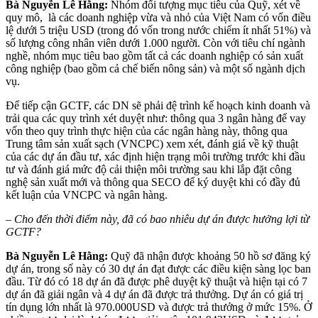
Bà Nguyễn Lê Hằng:
Nhóm đối tượng mục tiêu của Quỹ, xét về
quy mô, là các doanh nghiệp vừa và nhỏ của Việt Nam có vốn điều
lệ dưới 5 triệu USD (trong đó vốn trong nước chiếm ít nhất 51%) và
số lượng công nhân viên dưới 1.000 người. Còn với tiêu chí ngành
nghề, nhóm mục tiêu bao gồm tất cả các doanh nghiệp có sản xuất
công nghiệp (bao gồm cả chế biến nông sản) và một số ngành dịch
vụ.
Để tiếp cận GCTF, các DN sẽ phải đệ trình kế hoạch kinh doanh và
trải qua các quy trình xét duyệt như: thông qua 3 ngân hàng để vay
vốn theo quy trình thực hiện của các ngân hàng này, thông qua
Trung tâm sản xuất sạch (VNCPC) xem xét, đánh giá về kỹ thuật
của các dự án đầu tư, xác định hiện trạng môi trường trước khi đầu
tư và đánh giá mức độ cải thiện môi trường sau khi lắp đặt công
nghệ sản xuất mới và thông qua SECO để ký duyệt khi có đầy đủ
kết luận của VNCPC và ngân hàng.
– Cho đến thời điểm này, đã có bao nhiêu dự án được hưởng lợi từ
GCTF?
Bà Nguyễn Lê Hằng:
Quỹ đã nhận được khoảng 50 hồ sơ đăng ký
dự án, trong số này có 30 dự án đạt được các điều kiện sàng lọc ban
đầu. Từ đó có 18 dự án đã được phê duyệt kỹ thuật và hiện tại có 7
dự án đã giải ngân và 4 dự án đã được trả thưởng. Dự án có giá trị
tín dụng lớn nhất là 970.000USD và được trả thưởng ở mức 15%. Ở