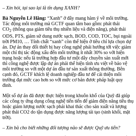
– Xin hỏi, tại sao lại là tín dụng XANH?
Bà Nguyễn Lê Hằng:
“Xanh” ở đây mang hàm ý về môi trường.
Tác động môi trường mà GCTF quan tâm bao gồm: phát thải
CO
(thông qua giảm tiêu thụ nhiên liệu và điện năng), phát thải
2
ODS, PTS, giảm sử dung nước sạch, BOD, COD, TOC, bụi ngoài
trời PM10, … Tính chất “xanh” còn thể hiện ở tiêu chí lựa chọn dự
án. Dự án thay đổi thiết bị hay công nghệ phải hướng tới việc giảm
một chỉ thị tác động xấu đến môi trường ít nhất 30% so với hiện
trạng hoặc nếu là trường hợp đầu tư một dây chuyền sản xuất mới
thì công nghệ được lập dự án phải thể hiện tính ưu việt về bảo vệ
môi trường so với một dự án đầu tư sản xuất thông thường. Bên
cạnh đó, GCTF khích lệ doanh nghiệp đầu tư để cải thiện môi
trường đạt mức cao hơn so với mức cơ bản đươc pháp luật quy
đinh.
Một số dự án đã được thực hiện trong khuôn khổ của Quỹ đã giúp
các công ty ứng dụng công nghệ tiến tiến để giảm điện năng tiêu thụ
hoặc giảm lượng nước sạch phải khai thác cho sản xuất và lượng
phát thải CO2 do tận dụng được năng lượng tái tạo (sinh khối, mặt
trời).
– Xin bà cho biết những đối tượng nào sẽ được Quỹ ưu tiên?