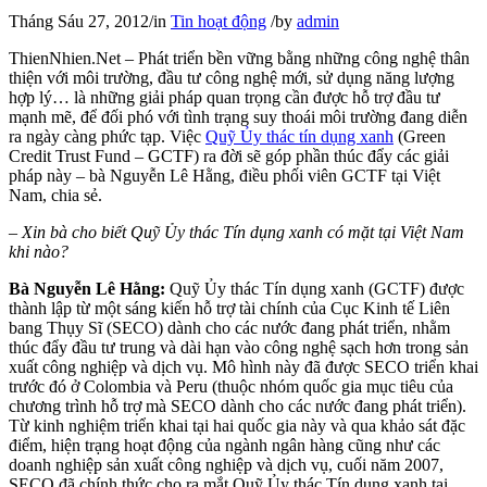
Tháng Sáu 27, 2012
/
in
Tin hoạt động
/
by
admin
ThienNhien.Net – Phát triển bền vững bằng những công nghệ thân
thiện với môi trường, đầu tư công nghệ mới, sử dụng năng lượng
hợp lý… là những giải pháp quan trọng cần được hỗ trợ đầu tư
mạnh mẽ, để đối phó với tình trạng suy thoái môi trường đang diễn
ra ngày càng phức tạp. Việc
Quỹ Ủy thác tín dụng xanh
(Green
Credit Trust Fund – GCTF) ra đời sẽ góp phần thúc đẩy các giải
pháp này – bà Nguyễn Lê Hằng, điều phối viên GCTF tại Việt
Nam, chia sẻ.
– Xin bà cho biết Quỹ Ủy thác Tín dụng xanh có mặt tại Việt Nam
khi nào?
Bà Nguyễn Lê Hằng:
Quỹ Ủy thác Tín dụng xanh (GCTF) được
thành lập từ một sáng kiến hỗ trợ tài chính của Cục Kinh tế Liên
bang Thụy Sĩ (SECO) dành cho các nước đang phát triển, nhằm
thúc đẩy đầu tư trung và dài hạn vào công nghệ sạch hơn trong sản
xuất công nghiệp và dịch vụ. Mô hình này đã được SECO triển khai
trước đó ở Colombia và Peru (thuộc nhóm quốc gia mục tiêu của
chương trình hỗ trợ mà SECO dành cho các nước đang phát triển).
Từ kinh nghiệm triển khai tại hai quốc gia này và qua khảo sát đặc
điểm, hiện trạng hoạt động của ngành ngân hàng cũng như các
doanh nghiệp sản xuất công nghiệp và dịch vụ, cuối năm 2007,
SECO đã chính thức cho ra mắt Quỹ Ủy thác Tín dụng xanh tại