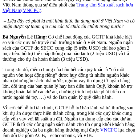
Việt Nam thông qua sự điều phối của
Trung tâm Sản xuất sạch hơn
Việt Nam(VNCPC)
.
– Liệu đây có phải là một hình thức tín dụng mới ở Việt Nam và có
nhận được sự tham gia của các tổ chức tài chính trong nước?
Bà Nguyễn Lê Hằng:
Cơ chế hoạt động của GCTF khá khác biệt
so với các quỹ hỗ trợ về môi trường khác ở Việt Nam. Nguồn ngân
sách của GCTF do SECO cung cấp (5 triệu USD) chỉ bao gồm 2
mục tiêu: hỗ trợ thế chấp thông qua bảo lãnh (2 triệu USD) và trả
thưởng cho dự án hoàn thành (3 triệu USD).
Trong khi đó, điểm chung của hầu hết các quỹ khác là “có một
nguồn vốn hoạt động riêng” được huy động từ nhiều nguồn khác
nhau (như ngân sách nhà nước, nguồn vay tín dụng từ ngân hàng
lớn, đối ứng của ban quản lý hay ban điều hành Quỹ, khoản hỗ trợ
không hoàn lại từ các dự án, chương trình hợp tác phát triển do
nước ngoài tài trợ, …) và do Ban quản lý quỹ điều hành.
Về cơ chế hỗ trợ tài chính, GCTF hỗ trợ bảo lãnh và trả thưởng sau
khi dự án được thực hiện thành công, trong khi các quỹ khác cung
cấp vốn vay với lãi suất ưu đãi. Nguồn tín dụng cấp cho các dự án
GCTF là từ các dòng ngân sách dành cho tín dụng khối khách hàng
doanh nghiệp của ba ngân hàng thương mại được
VNCPC
lựa chọn
làm đối tác gồm ACB, Techcombank, và VIB.