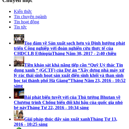
Chuyên mục
Kiến thức
Tin chuyên ngành
Tin hoạt động
Tin tức
Toạ đàm về Sản xuất sạch hơn và Định hướng phát
triển Công nghiệp với đoàn nghiên cứu thực tế của
CHDCLB Ethiopia
Tháng Năm 30, 2017 - 2:40 chiều
Tiền khảo sát khả năng tiếp cận “Quỹ Uỷ thác Tín
dụng xanh “ (GCTF) của Dự án “Xây dựng nhà máy xử
lý rác thải sinh hoạt sản xuất điện sinh khối và than sinh
học tại thành phố Hà Giang”
Tháng Năm 23, 2016 - 10:52
sáng
Bài phát biểu tuyệt vời của Thủ tướng Bhutan về
Chương trình Chống biến đổi khí hậu của quốc gia nhỏ
bé này
Tháng Tư 22, 2016 - 10:34 sáng
Giải pháp thúc đẩy sản xuất xanh
Tháng Tư 13,
2016 - 10:25 sáng