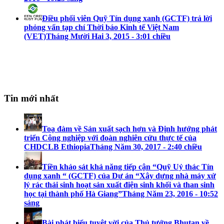
Điều phối viên Quỹ Tín dụng xanh (GCTF) trả lời
phỏng vấn tạp chí Thời báo Kinh tế Việt Nam
(VET)
Tháng Mười Hai 3, 2015 - 3:01 chiều
Tin mới nhất
Toạ đàm về Sản xuất sạch hơn và Định hướng phát
triển Công nghiệp với đoàn nghiên cứu thực tế của
CHDCLB Ethiopia
Tháng Năm 30, 2017 - 2:40 chiều
Tiền khảo sát khả năng tiếp cận “Quỹ Uỷ thác Tín
dụng xanh “ (GCTF) của Dự án “Xây dựng nhà máy xử
lý rác thải sinh hoạt sản xuất điện sinh khối và than sinh
học tại thành phố Hà Giang”
Tháng Năm 23, 2016 - 10:52
sáng
Bài phát biểu tuyệt vời của Thủ tướng Bhutan về