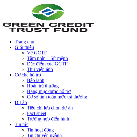
Trang chủ
Giới thiệu
Về GCTF
Tầm nhìn – Sứ mệnh
Đặc điểm của GCTF
Thư viện ảnh
Cơ chế hỗ trợ
Bảo lãnh
Hoàn trả thưởng
Hạng mục được hỗ trợ
Cơ sở tính toán mức trả thưởng
Dự án
Tiêu chí lựa chọn dự án
Fact sheet
Trường hợp điển hình
Tin tức
Tin hoạt động
Tin chuyên ngành