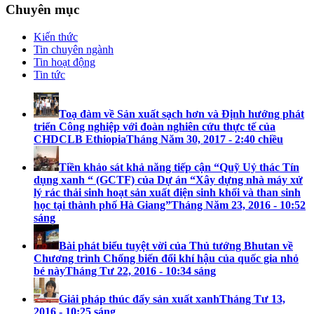
Chuyên mục
Kiến thức
Tin chuyên ngành
Tin hoạt động
Tin tức
Toạ đàm về Sản xuất sạch hơn và Định hướng phát
triển Công nghiệp với đoàn nghiên cứu thực tế của
CHDCLB Ethiopia
Tháng Năm 30, 2017 - 2:40 chiều
Tiền khảo sát khả năng tiếp cận “Quỹ Uỷ thác Tín
dụng xanh “ (GCTF) của Dự án “Xây dựng nhà máy xử
lý rác thải sinh hoạt sản xuất điện sinh khối và than sinh
học tại thành phố Hà Giang”
Tháng Năm 23, 2016 - 10:52
sáng
Bài phát biểu tuyệt vời của Thủ tướng Bhutan về
Chương trình Chống biến đổi khí hậu của quốc gia nhỏ
bé này
Tháng Tư 22, 2016 - 10:34 sáng
Giải pháp thúc đẩy sản xuất xanh
Tháng Tư 13,
2016 - 10:25 sáng