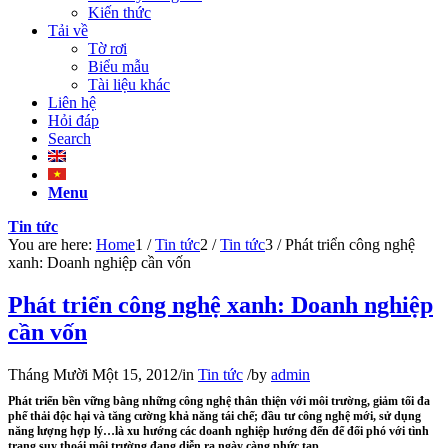
Kiến thức
Tải về
Tờ rơi
Biểu mẫu
Tài liệu khác
Liên hệ
Hỏi đáp
Search
Menu
Tin tức
You are here:
Home
1
/
Tin tức
2
/
Tin tức
3
/
Phát triển công nghệ
xanh: Doanh nghiệp cần vốn
Phát triển công nghệ xanh: Doanh nghiệp
cần vốn
Tháng Mười Một 15, 2012
/
in
Tin tức
/
by
admin
Phát triển bền vững bằng những công nghệ thân thiện với môi trường, giảm tối đa
phế thải độc hại và tăng cường khả năng tái chế; đầu tư công nghệ mới, sử dụng
năng lượng hợp lý…là xu hướng các doanh nghiệp hướng đến để đối phó với tình
trạng suy thoái môi trường đang diễn ra ngày càng phức tạp.