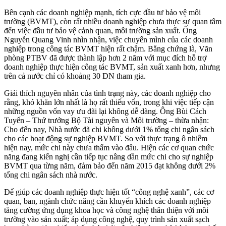
Bên cạnh các doanh nghiệp mạnh, tích cực đầu tư bảo vệ môi
trường (BVMT), còn rất nhiều doanh nghiệp chưa thực sự quan tâm
đến việc đầu tư bảo vệ cảnh quan, môi trường sản xuất. Ông
Nguyễn Quang Vinh nhìn nhận, việc chuyển mình của các doanh
nghiệp trong công tác BVMT hiện rất chậm. Bằng chứng là, Văn
phòng PTBV đã được thành lập hơn 2 năm với mục đích hỗ trợ
doanh nghiệp thực hiện công tác BVMT, sản xuất xanh hơn, nhưng
trên cả nước chỉ có khoảng 30 DN tham gia.
Giải thích nguyên nhân của tình trạng này, các doanh nghiệp cho
rằng, khó khăn lớn nhất là họ rất thiếu vốn, trong khi việc tiếp cận
những nguồn vốn vay ưu đãi lại không dễ dàng. Ông Bùi Cách
Tuyến – Thứ trưởng Bộ Tài nguyên và Môi trường – thừa nhận:
Cho đến nay, Nhà nước đã chi không dưới 1% tổng chi ngân sách
cho các hoạt động sự nghiệp BVMT. So với thực trạng ô nhiễm
hiện nay, mức chi này chưa thấm vào đâu. Hiện các cơ quan chức
năng đang kiến nghị cần tiếp tục nâng dần mức chi cho sự nghiệp
BVMT qua từng năm, đảm bảo đến năm 2015 đạt không dưới 2%
tổng chi ngân sách nhà nước.
Để giúp các doanh nghiệp thực hiện tốt “công nghệ xanh”, các cơ
quan, ban, ngành chức năng cần khuyến khích các doanh nghiệp
tăng cường ứng dụng khoa học và công nghệ thân thiện với môi
trường vào sản xuất; áp dụng công nghệ, quy trình sản xuất sạch