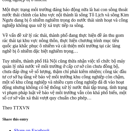
Một thực trạng môi trường đáng báo động nữa là hai con sông thoát
nước thải chính của khu vực nội thành là sông Tô Lịch và sông Kim
Ngưu đang bị ô nhiễm nghiêm trọng do nước thải sinh hoạt và công
nghiệp không qua xử lý xả trực tiếp ra sông.
Về vấn đề xử lý rác thải, thành phố đang thực hiện đề án thu gom
rác thải tại khu vực nông thôn, thực hiện chương trình mục tiêu
quốc gia khắc phục ô nhiễm và cải thiện môi trường tại các làng
nghề bị ô nhiễm đặc biệt nghiêm trọng…
Tuy nhiên, thành phố Hà Nội cũng thừa nhận việc tổ chức bộ máy
quản lý nhà nước về môi trường ở cấp cơ sở còn chưa đồng bộ,
chưa đáp ứng về số lượng, thậm chí phải kiêm nhiệm; công tác đầu
tư cơ sở hạ tầng về bảo vệ môi trường khu công nghiệp còn chậm,
một số khu công nghiệp và nhiều cụm công nghiệp đã đi vào hoạt
động nhưng không có hệ thống xử lý nước thải tập trung. tình trạng
vi phạm pháp luật về bảo vệ môi trường vẫn còn khá phổ biến, một
số cơ sở vẫn xả thải vượt quy chuẩn cho phép…
Theo TTXVN
Share this entry
Share on Facebook