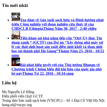
Tin mới nhất
Toạ đàm về Sản xuất sạch hơn và Định hướng phát
triển Công nghiệp với đoàn nghiên cứu thực tế của
CHDCLB Ethiopia
Tháng Năm 30, 2017 - 2:40 chiều
Tiền khảo sát khả năng tiếp cận “Quỹ Uỷ thác Tín
dụng xanh “ (GCTF) của Dự án “Xây dựng nhà máy xử
lý rác thải sinh hoạt sản xuất điện sinh khối và than sinh
học tại thành phố Hà Giang”
Tháng Năm 23, 2016 - 10:52
sáng
Bài phát biểu tuyệt vời của Thủ tướng Bhutan về
Chương trình Chống biến đổi khí hậu của quốc gia nhỏ
bé này
Tháng Tư 22, 2016 - 10:34 sáng
Liên hệ
Ms Nguyễn Lê Hằng
Điều phối viên Quỹ GCTF
Trung tâm Sản xuất sạch hơn (VNCPC) – Số 1 Đại Cồ Việt Hà Nội
hang.nl@vncpc.org