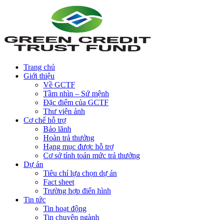
Trang chủ
Giới thiệu
Về GCTF
Tầm nhìn – Sứ mệnh
Đặc điểm của GCTF
Thư viện ảnh
Cơ chế hỗ trợ
Bảo lãnh
Hoàn trả thưởng
Hạng mục được hỗ trợ
Cơ sở tính toán mức trả thưởng
Dự án
Tiêu chí lựa chọn dự án
Fact sheet
Trường hợp điển hình
Tin tức
Tin hoạt động
Tin chuyên ngành