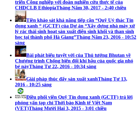
triển Công nghiệp với đoàn nghiên cứu thực tế của
CHDCLB Ethiopia
Tháng Năm 30, 2017 - 2:40 chiều
Tiền khảo sát khả năng tiếp cận “Quỹ Uỷ thác Tín
dụng xanh “ (GCTF) của Dự án “Xây dựng nhà máy xử
lý rác thải sinh hoạt sản xuất điện sinh khối và than sinh
học tại thành phố Hà Giang”
Tháng Năm 23, 2016 - 10:52
sáng
Bài phát biểu tuyệt vời của Thủ tướng Bhutan về
Chương trình Chống biến đổi khí hậu của quốc gia nhỏ
bé này
Tháng Tư 22, 2016 - 10:34 sáng
Giải pháp thúc đẩy sản xuất xanh
Tháng Tư 13,
2016 - 10:25 sáng
Điều phối viên Quỹ Tín dụng xanh (GCTF) trả lời
phỏng vấn tạp chí Thời báo Kinh tế Việt Nam
(VET)
Tháng Mười Hai 3, 2015 - 3:01 chiều