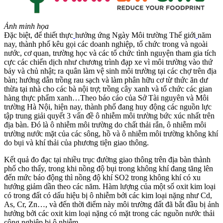
Ảnh minh họa
Đặc biệt, để thiết thực
hưởng ứng Ngày Môi trường Thế giới
năm
nay, thành phố kêu gọi các doanh nghiệp, tổ chức trong và ngoài
nước, cơ quan, trường học và các tổ chức tình nguyện tham gia tích
cực các chiến dịch như chương trình đạp xe vì môi trường vào thứ
bảy và chủ nhật; ra quân làm vệ sinh môi trường tại các chợ trên địa
bàn; hướng dẫn trồng rau sạch và làm phân hữu cơ từ thức ăn dư
thừa tại nhà cho các bà nội trợ; trồng cây xanh và tổ chức các gian
hàng thực phẩm xanh…Theo báo cáo của Sở Tài nguyên và Môi
trường Hà Nội, hiện nay, thành phố đang huy động các nguồn lực
tập trung giải quyết 3 vấn đề ô nhiễm môi trường bức xúc nhất trên
địa bàn. Đó là ô nhiễm môi trường do chất thải rắn, ô nhiễm môi
trường nước mặt của các sông, hồ và ô nhiễm môi trường không khí
do bụi và khí thải của phương tiện giao thông.
Kết quả đo đạc tại nhiều trục đường giao thông trên địa bàn thành
phố cho thấy, trong khi nồng độ bụi trong không khí đang tăng lên
đến mức báo động thì nồng độ khí SO2 trong không khí có xu
hướng giảm dần theo các năm. Hàm lượng của một số oxit kim loại
có trong đất có dấu hiệu bị ô nhiễm bởi các kim loại nặng như Cd,
As, Cr, Zn…, và đến thời điểm này môi trường đất đã bắt đầu bị ảnh
hưởng bởi các oxit kim loại nặng có mặt trong các nguồn nước thải
công nghiệp bị ô nhiễm.