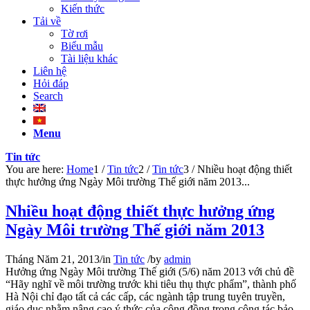
Kiến thức
Tải về
Tờ rơi
Biểu mẫu
Tài liệu khác
Liên hệ
Hỏi đáp
Search
Menu
Tin tức
You are here:
Home
1
/
Tin tức
2
/
Tin tức
3
/
Nhiều hoạt động thiết
thực hưởng ứng Ngày Môi trường Thế giới năm 2013...
Nhiều hoạt động thiết thực hưởng ứng
Ngày Môi trường Thế giới năm 2013
Tháng Năm 21, 2013
/
in
Tin tức
/
by
admin
Hưởng ứng Ngày Môi trường Thế giới (5/6) năm 2013 với chủ đề
“Hãy nghĩ về môi trường trước khi tiêu thụ thực phẩm”, thành phố
Hà Nội chỉ đạo tất cả các cấp, các ngành tập trung tuyên truyền,
giáo dục nhằm nâng cao ý thức của cộng đồng trong công tác bảo