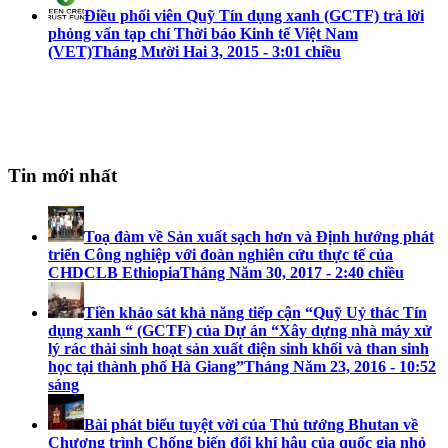
Điều phối viên Quỹ Tín dụng xanh (GCTF) trả lời
phỏng vấn tạp chí Thời báo Kinh tế Việt Nam
(VET)
Tháng Mười Hai 3, 2015 - 3:01 chiều
Tin mới nhất
Toạ đàm về Sản xuất sạch hơn và Định hướng phát
triển Công nghiệp với đoàn nghiên cứu thực tế của
CHDCLB Ethiopia
Tháng Năm 30, 2017 - 2:40 chiều
Tiền khảo sát khả năng tiếp cận “Quỹ Uỷ thác Tín
dụng xanh “ (GCTF) của Dự án “Xây dựng nhà máy xử
lý rác thải sinh hoạt sản xuất điện sinh khối và than sinh
học tại thành phố Hà Giang”
Tháng Năm 23, 2016 - 10:52
sáng
Bài phát biểu tuyệt vời của Thủ tướng Bhutan về
Chương trình Chống biến đổi khí hậu của quốc gia nhỏ