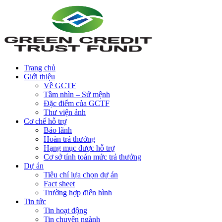
Trang chủ
Giới thiệu
Về GCTF
Tầm nhìn – Sứ mệnh
Đặc điểm của GCTF
Thư viện ảnh
Cơ chế hỗ trợ
Bảo lãnh
Hoàn trả thưởng
Hạng mục được hỗ trợ
Cơ sở tính toán mức trả thưởng
Dự án
Tiêu chí lựa chọn dự án
Fact sheet
Trường hợp điển hình
Tin tức
Tin hoạt động
Tin chuyên ngành