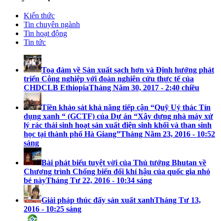
Kiến thức
Tin chuyên ngành
Tin hoạt động
Tin tức
Toạ đàm về Sản xuất sạch hơn và Định hướng phát
triển Công nghiệp với đoàn nghiên cứu thực tế của
CHDCLB Ethiopia
Tháng Năm 30, 2017 - 2:40 chiều
Tiền khảo sát khả năng tiếp cận “Quỹ Uỷ thác Tín
dụng xanh “ (GCTF) của Dự án “Xây dựng nhà máy xử
lý rác thải sinh hoạt sản xuất điện sinh khối và than sinh
học tại thành phố Hà Giang”
Tháng Năm 23, 2016 - 10:52
sáng
Bài phát biểu tuyệt vời của Thủ tướng Bhutan về
Chương trình Chống biến đổi khí hậu của quốc gia nhỏ
bé này
Tháng Tư 22, 2016 - 10:34 sáng
Giải pháp thúc đẩy sản xuất xanh
Tháng Tư 13,
2016 - 10:25 sáng