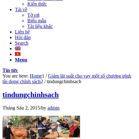
Kiến thức
Tải về
Tờ rơi
Biểu mẫu
Tài liệu khác
Liên hệ
Hỏi đáp
Search
Menu
Tin tức
You are here:
Home
1
/
Giảm lãi suất cho vay một số chương trình
tín dụng chính sách
2
/
tindungchinhsach
tindungchinhsach
Tháng Sáu 2, 2015
/
by
admin