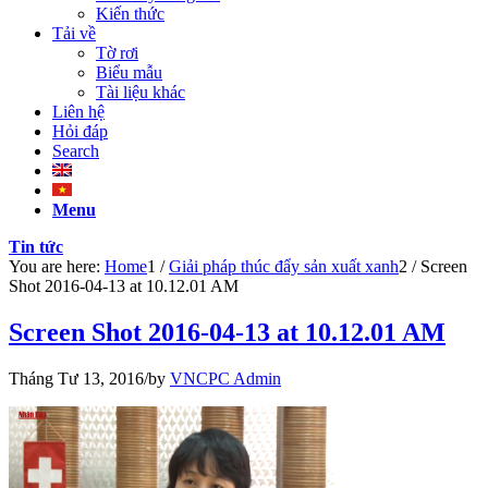
Kiến thức
Tải về
Tờ rơi
Biểu mẫu
Tài liệu khác
Liên hệ
Hỏi đáp
Search
Menu
Tin tức
You are here:
Home
1
/
Giải pháp thúc đẩy sản xuất xanh
2
/
Screen
Shot 2016-04-13 at 10.12.01 AM
Screen Shot 2016-04-13 at 10.12.01 AM
Tháng Tư 13, 2016
/
by
VNCPC Admin