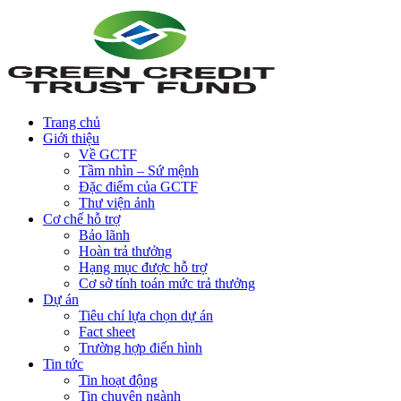
Trang chủ
Giới thiệu
Về GCTF
Tầm nhìn – Sứ mệnh
Đặc điểm của GCTF
Thư viện ảnh
Cơ chế hỗ trợ
Bảo lãnh
Hoàn trả thưởng
Hạng mục được hỗ trợ
Cơ sở tính toán mức trả thưởng
Dự án
Tiêu chí lựa chọn dự án
Fact sheet
Trường hợp điển hình
Tin tức
Tin hoạt động
Tin chuyên ngành