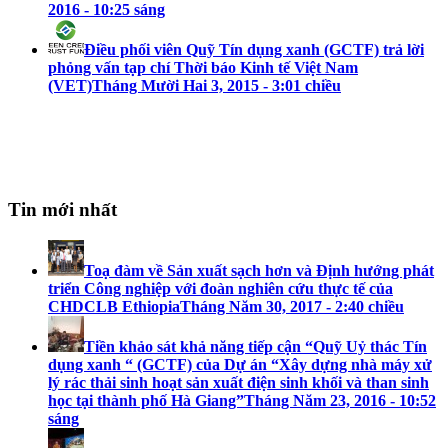
2016 - 10:25 sáng
Điều phối viên Quỹ Tín dụng xanh (GCTF) trả lời
phỏng vấn tạp chí Thời báo Kinh tế Việt Nam
(VET)
Tháng Mười Hai 3, 2015 - 3:01 chiều
Tin mới nhất
Toạ đàm về Sản xuất sạch hơn và Định hướng phát
triển Công nghiệp với đoàn nghiên cứu thực tế của
CHDCLB Ethiopia
Tháng Năm 30, 2017 - 2:40 chiều
Tiền khảo sát khả năng tiếp cận “Quỹ Uỷ thác Tín
dụng xanh “ (GCTF) của Dự án “Xây dựng nhà máy xử
lý rác thải sinh hoạt sản xuất điện sinh khối và than sinh
học tại thành phố Hà Giang”
Tháng Năm 23, 2016 - 10:52
sáng