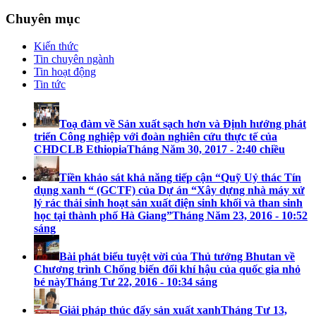
Chuyên mục
Kiến thức
Tin chuyên ngành
Tin hoạt động
Tin tức
Toạ đàm về Sản xuất sạch hơn và Định hướng phát
triển Công nghiệp với đoàn nghiên cứu thực tế của
CHDCLB Ethiopia
Tháng Năm 30, 2017 - 2:40 chiều
Tiền khảo sát khả năng tiếp cận “Quỹ Uỷ thác Tín
dụng xanh “ (GCTF) của Dự án “Xây dựng nhà máy xử
lý rác thải sinh hoạt sản xuất điện sinh khối và than sinh
học tại thành phố Hà Giang”
Tháng Năm 23, 2016 - 10:52
sáng
Bài phát biểu tuyệt vời của Thủ tướng Bhutan về
Chương trình Chống biến đổi khí hậu của quốc gia nhỏ
bé này
Tháng Tư 22, 2016 - 10:34 sáng
Giải pháp thúc đẩy sản xuất xanh
Tháng Tư 13,