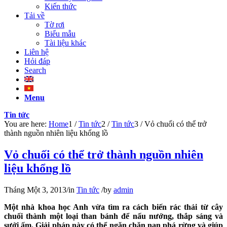
Kiến thức
Tải về
Tờ rơi
Biểu mẫu
Tài liệu khác
Liên hệ
Hỏi đáp
Search
Menu
Tin tức
You are here:
Home
1
/
Tin tức
2
/
Tin tức
3
/
Vỏ chuối có thể trở
thành nguồn nhiên liệu khổng lồ
Vỏ chuối có thể trở thành nguồn nhiên
liệu khổng lồ
Tháng Một 3, 2013
/
in
Tin tức
/
by
admin
Một nhà khoa học Anh vừa tìm ra cách biến rác thải từ cây
chuối thành một loại than bánh để nấu nướng, thắp sáng và
sưởi ấm. Giải pháp này có thể ngăn chặn nạn phá rừng và giúp