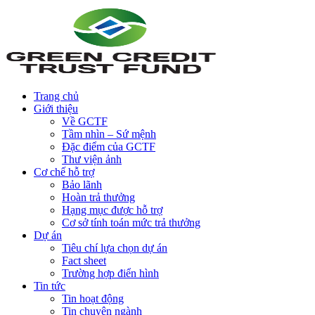
Trang chủ
Giới thiệu
Về GCTF
Tầm nhìn – Sứ mệnh
Đặc điểm của GCTF
Thư viện ảnh
Cơ chế hỗ trợ
Bảo lãnh
Hoàn trả thưởng
Hạng mục được hỗ trợ
Cơ sở tính toán mức trả thưởng
Dự án
Tiêu chí lựa chọn dự án
Fact sheet
Trường hợp điển hình
Tin tức
Tin hoạt động
Tin chuyên ngành