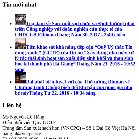
Tin mới nhất
Toạ đàm về Sản xuất sạch hơn và Định hướng phát
triển Công nghiệp với đoàn nghiên cứu thực tế của
CHDCLB Ethiopia
Tháng Năm 30, 2017 - 2:40 chiều
Tiền khảo sát khả năng tiếp cận “Quỹ Uỷ thác Tín
dụng xanh “ (GCTF) của Dự án “Xây dựng nhà máy xử
lý rác thải sinh hoạt sản xuất điện sinh khối và than sinh
học tại thành phố Hà Giang”
Tháng Năm 23, 2016 - 10:52
sáng
Bài phát biểu tuyệt vời của Thủ tướng Bhutan về
Chương trình Chống biến đổi khí hậu của quốc gia nhỏ
bé này
Tháng Tư 22, 2016 - 10:34 sáng
Liên hệ
Ms Nguyễn Lê Hằng
Điều phối viên Quỹ GCTF
Trung tâm Sản xuất sạch hơn (VNCPC) – Số 1 Đại Cồ Việt Hà Nội
hang.nl@vncpc.org