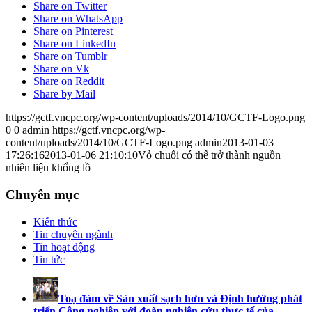
Share on Twitter
Share on WhatsApp
Share on Pinterest
Share on LinkedIn
Share on Tumblr
Share on Vk
Share on Reddit
Share by Mail
https://gctf.vncpc.org/wp-content/uploads/2014/10/GCTF-Logo.png
0
0
admin
https://gctf.vncpc.org/wp-
content/uploads/2014/10/GCTF-Logo.png
admin
2013-01-03
17:26:16
2013-01-06 21:10:10
Vỏ chuối có thể trở thành nguồn
nhiên liệu khổng lồ
Chuyên mục
Kiến thức
Tin chuyên ngành
Tin hoạt động
Tin tức
Toạ đàm về Sản xuất sạch hơn và Định hướng phát
triển Công nghiệp với đoàn nghiên cứu thực tế của