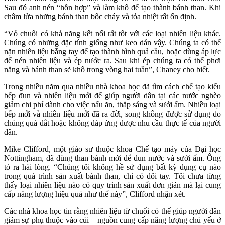
Sau đó anh nén “hỗn hợp” và làm khô để tạo thành bánh than. Khi
châm lửa những bánh than bốc cháy và tỏa nhiệt rất ổn định.
“Vỏ chuối có khả năng kết nối rất tốt với các loại nhiên liệu khác.
Chúng có những đặc tính giống như keo dán vậy. Chúng ta có thể
nặn nhiên liệu bằng tay để tạo thành hình quả cầu, hoặc dùng áp lực
để nén nhiên liệu và ép nước ra. Sau khi ép chúng ta có thể phơi
nắng và bánh than sẽ khô trong vòng hai tuần”, Chaney cho biết.
Trong nhiều năm qua nhiều nhà khoa học đã tìm cách chế tạo kiểu
bếp đun và nhiên liệu mới để giúp người dân tại các nước nghèo
giảm chi phí dành cho việc nấu ăn, thắp sáng và sưởi ấm. Nhiều loại
bếp mới và nhiên liệu mới đã ra đời, song không được sử dụng do
chúng quá đắt hoặc không đáp ứng được nhu cầu thực tế của người
dân.
Mike Clifford, một giáo sư thuộc khoa Chế tạo máy của Đại học
Nottingham, đã dùng than bánh mới để đun nước và sưởi ấm. Ông
tỏ ra hài lòng. “Chúng tôi không hề sử dụng bất kỳ dụng cụ nào
trong quá trình sản xuất bánh than, chỉ có đôi tay. Tôi chưa từng
thấy loại nhiên liệu nào có quy trình sản xuất đơn giản mà lại cung
cấp năng lượng hiệu quả như thế này”, Clifford nhận xét.
Các nhà khoa học tin rằng nhiên liệu từ chuối có thể giúp người dân
giảm sự phụ thuộc vào củi – nguồn cung cấp năng lượng chủ yếu ở