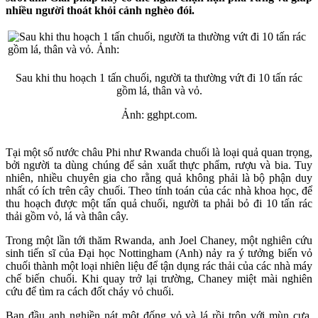
nhiều người thoát khỏi cảnh nghèo đói.
Sau khi thu hoạch 1 tấn chuối, người ta thường vứt đi 10 tấn rác
gồm lá, thân và vỏ.
Ảnh: gghpt.com.
Tại một số nước châu Phi như Rwanda chuối là loại quả quan trọng,
bởi người ta dùng chúng để sản xuất thực phẩm, rượu và bia. Tuy
nhiên, nhiều chuyên gia cho rằng quả không phải là bộ phận duy
nhất có ích trên cây chuối. Theo tính toán của các nhà khoa học, để
thu hoạch được một tấn quả chuối, người ta phải bỏ đi 10 tấn rác
thải gồm vỏ, lá và thân cây.
Trong một lần tới thăm Rwanda, anh Joel Chaney, một nghiên cứu
sinh tiến sĩ của Đại học Nottingham (Anh) nảy ra ý tưởng biến vỏ
chuối thành một loại nhiên liệu để tận dụng rác thải của các nhà máy
chế biến chuối. Khi quay trở lại trường, Chaney miệt mài nghiên
cứu để tìm ra cách đốt cháy vỏ chuối.
Ban đầu anh nghiền nát một đống vỏ và lá rồi trộn với mùn cưa.