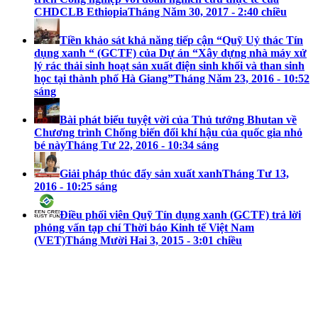
CHDCLB Ethiopia
Tháng Năm 30, 2017 - 2:40 chiều
Tiền khảo sát khả năng tiếp cận “Quỹ Uỷ thác Tín
dụng xanh “ (GCTF) của Dự án “Xây dựng nhà máy xử
lý rác thải sinh hoạt sản xuất điện sinh khối và than sinh
học tại thành phố Hà Giang”
Tháng Năm 23, 2016 - 10:52
sáng
Bài phát biểu tuyệt vời của Thủ tướng Bhutan về
Chương trình Chống biến đổi khí hậu của quốc gia nhỏ
bé này
Tháng Tư 22, 2016 - 10:34 sáng
Giải pháp thúc đẩy sản xuất xanh
Tháng Tư 13,
2016 - 10:25 sáng
Điều phối viên Quỹ Tín dụng xanh (GCTF) trả lời
phỏng vấn tạp chí Thời báo Kinh tế Việt Nam
(VET)
Tháng Mười Hai 3, 2015 - 3:01 chiều