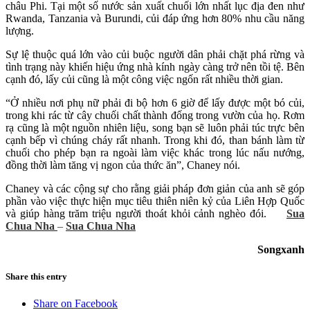
châu Phi. Tại một số nước sản xuất chuối lớn nhất lục địa đen như
Rwanda, Tanzania và Burundi, củi đáp ứng hơn 80% nhu cầu năng
lượng.
Sự lệ thuộc quá lớn vào củi buộc người dân phải chặt phá rừng và
tình trạng này khiến hiệu ứng nhà kính ngày càng trở nên tồi tệ. Bên
cạnh đó, lấy củi cũng là một công việc ngốn rất nhiều thời gian.
“Ở nhiều nơi phụ nữ phải đi bộ hơn 6 giờ để lấy được một bó củi,
trong khi rác từ cây chuối chất thành đống trong vườn của họ. Rơm
rạ cũng là một nguồn nhiên liệu, song bạn sẽ luôn phải túc trực bên
cạnh bếp vì chúng cháy rất nhanh. Trong khi đó, than bánh làm từ
chuối cho phép bạn ra ngoài làm việc khác trong lúc nấu nướng,
đồng thời làm tăng vị ngon của thức ăn”, Chaney nói.
Chaney và các cộng sự cho rằng giải pháp đơn giản của anh sẽ góp
phần vào việc thực hiện mục tiêu thiên niên kỷ của Liên Hợp Quốc
và giúp hàng trăm triệu người thoát khỏi cảnh nghèo đói.
Sua
Chua Nha
–
Sua Chua Nha
Songxanh
Share this entry
Share on Facebook