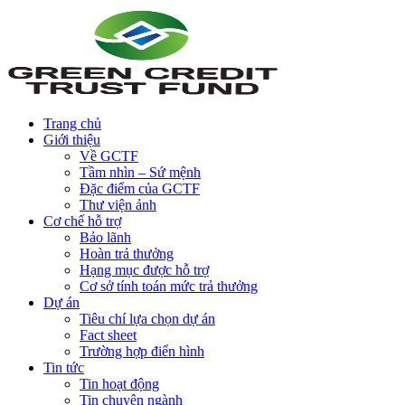
Trang chủ
Giới thiệu
Về GCTF
Tầm nhìn – Sứ mệnh
Đặc điểm của GCTF
Thư viện ảnh
Cơ chế hỗ trợ
Bảo lãnh
Hoàn trả thưởng
Hạng mục được hỗ trợ
Cơ sở tính toán mức trả thưởng
Dự án
Tiêu chí lựa chọn dự án
Fact sheet
Trường hợp điển hình
Tin tức
Tin hoạt động
Tin chuyên ngành