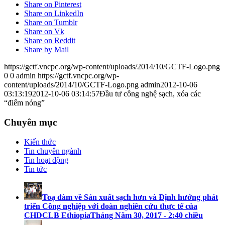
Share on Pinterest
Share on LinkedIn
Share on Tumblr
Share on Vk
Share on Reddit
Share by Mail
https://gctf.vncpc.org/wp-content/uploads/2014/10/GCTF-Logo.png
0
0
admin
https://gctf.vncpc.org/wp-
content/uploads/2014/10/GCTF-Logo.png
admin
2012-10-06
03:13:19
2012-10-06 03:14:57
Đầu tư công nghệ sạch, xóa các
“điểm nóng”
Chuyên mục
Kiến thức
Tin chuyên ngành
Tin hoạt động
Tin tức
Toạ đàm về Sản xuất sạch hơn và Định hướng phát
triển Công nghiệp với đoàn nghiên cứu thực tế của
CHDCLB Ethiopia
Tháng Năm 30, 2017 - 2:40 chiều