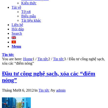
Kiến thức
Tải về
Tờ rơi
Biểu mẫu
Tài liệu khác
Liên hệ
Hỏi đáp
Search
Menu
Tin tức
You are here:
Home
1
/
Tin tức
2
/
Tin tức
3
/
Đầu tư công nghệ sạch,
xóa các “điểm nóng”
Đầu tư công nghệ sạch, xóa các “điểm
nóng”
Tháng Mười 6, 2012
/
in
Tin tức
/
by
admin