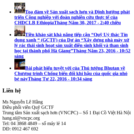
Toạ đàm về Sản xuất sạch hơn và Định hướng phát
triển Công nghiệp với đoàn nghiên cứu thực tế của
CHDCLB Ethiopia
Tháng Năm 30, 2017 - 2:40 chiều
Tiền khảo sát khả năng tiếp cận “Quỹ Uỷ thác Tín
dụng xanh “ (GCTF) của Dự án “Xây dựng nhà máy xử
lý rác thải sinh hoạt sản xuất điện sinh khối và than sinh
học tại thành phố Hà Giang”
Tháng Năm 23, 2016 - 10:52
sáng
Bài phát biểu tuyệt vời của Thủ tướng Bhutan về
Chương trình Chống biến đổi khí hậu của quốc gia nhỏ
bé này
Tháng Tư 22, 2016 - 10:34 sáng
Liên hệ
Ms Nguyễn Lê Hằng
Điều phối viên Quỹ GCTF
Trung tâm Sản xuất sạch hơn (VNCPC) – Số 1 Đại Cồ Việt Hà Nội
hang.nl@vncpc.org
Tel: 04 3868 4849 – số máy lẻ 14
DĐ: 0912 467 692