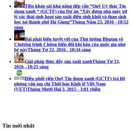
Tiền khảo sát khả năng tiếp cận “Quỹ Uỷ thác Tín
dụng xanh “ (GCTF) của Dự án “Xây dựng nhà máy xử
lý rác thải sinh hoạt sản xuất điện sinh khối và than sinh
học tại thành phố Hà Giang”
Tháng Năm 23, 2016 - 10:52
sáng
Bài phát biểu tuyệt vời của Thủ tướng Bhutan về
Chương trình Chống biến đổi khí hậu của quốc gia nhỏ
bé này
Tháng Tư 22, 2016 - 10:34 sáng
Giải pháp thúc đẩy sản xuất xanh
Tháng Tư 13,
2016 - 10:25 sáng
Điều phối viên Quỹ Tín dụng xanh (GCTF) trả lời
phỏng vấn tạp chí Thời báo Kinh tế Việt Nam
(VET)
Tháng Mười Hai 3, 2015 - 3:01 chiều
Tin mới nhất