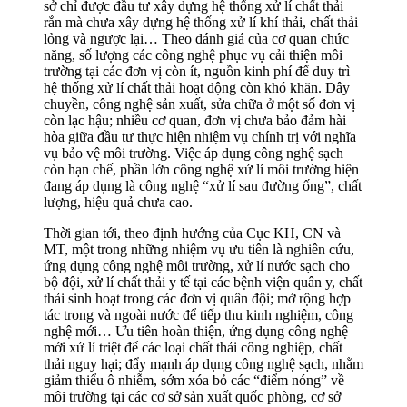
sở chỉ được đầu tư xây dựng hệ thống xử lí chất thải
rắn mà chưa xây dựng hệ thống xử lí khí thải, chất thải
lỏng và ngược lại… Theo đánh giá của cơ quan chức
năng, số lượng các công nghệ phục vụ cải thiện môi
trường tại các đơn vị còn ít, nguồn kinh phí để duy trì
hệ thống xử lí chất thải hoạt động còn khó khăn. Dây
chuyền, công nghệ sản xuất, sửa chữa ở một số đơn vị
còn lạc hậu; nhiều cơ quan, đơn vị chưa bảo đảm hài
hòa giữa đầu tư thực hiện nhiệm vụ chính trị với nghĩa
vụ bảo vệ môi trường. Việc áp dụng công nghệ sạch
còn hạn chế, phần lớn công nghệ xử lí môi trường hiện
đang áp dụng là công nghệ “xử lí sau đường ống”, chất
lượng, hiệu quả chưa cao.
Thời gian tới, theo định hướng của Cục KH, CN và
MT, một trong những nhiệm vụ ưu tiên là nghiên cứu,
ứng dụng công nghệ môi trường, xử lí nước sạch cho
bộ đội, xử lí chất thải y tế tại các bệnh viện quân y, chất
thải sinh hoạt trong các đơn vị quân đội; mở rộng hợp
tác trong và ngoài nước để tiếp thu kinh nghiệm, công
nghệ mới… Ưu tiên hoàn thiện, ứng dụng công nghệ
mới xử lí triệt để các loại chất thải công nghiệp, chất
thải nguy hại; đẩy mạnh áp dụng công nghệ sạch, nhằm
giảm thiểu ô nhiễm, sớm xóa bỏ các “điểm nóng” về
môi trường tại các cơ sở sản xuất quốc phòng, cơ sở