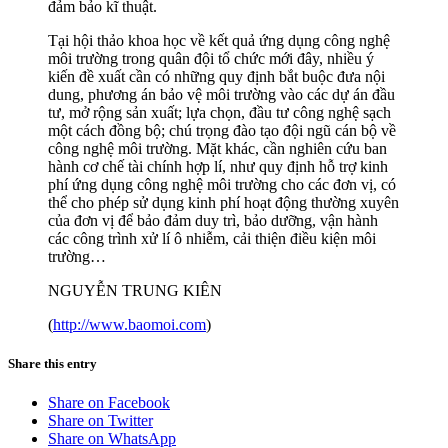
đảm bảo kĩ thuật.
Tại hội thảo khoa học về kết quả ứng dụng công nghệ
môi trường trong quân đội tổ chức mới đây, nhiều ý
kiến đề xuất cần có những quy định bắt buộc đưa nội
dung, phương án bảo vệ môi trường vào các dự án đầu
tư, mở rộng sản xuất; lựa chọn, đầu tư công nghệ sạch
một cách đồng bộ; chú trọng đào tạo đội ngũ cán bộ về
công nghệ môi trường. Mặt khác, cần nghiên cứu ban
hành cơ chế tài chính hợp lí, như quy định hỗ trợ kinh
phí ứng dụng công nghệ môi trường cho các đơn vị, có
thể cho phép sử dụng kinh phí hoạt động thường xuyên
của đơn vị để bảo đảm duy trì, bảo dưỡng, vận hành
các công trình xử lí ô nhiễm, cải thiện điều kiện môi
trường…
NGUYỄN TRUNG KIÊN
(
http://www.baomoi.com
)
Share this entry
Share on Facebook
Share on Twitter
Share on WhatsApp