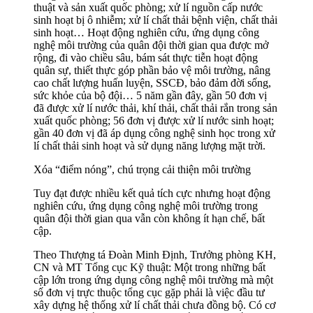
thuật và sản xuất quốc phòng; xử lí nguồn cấp nước
sinh hoạt bị ô nhiễm; xử lí chất thải bệnh viện, chất thải
sinh hoạt… Hoạt động nghiên cứu, ứng dụng công
nghệ môi trường của quân đội thời gian qua được mở
rộng, đi vào chiều sâu, bám sát thực tiễn hoạt động
quân sự, thiết thực góp phần bảo vệ môi trường, nâng
cao chất lượng huấn luyện, SSCĐ, bảo đảm đời sống,
sức khỏe của bộ đội… 5 năm gần đây, gần 50 đơn vị
đã được xử lí nước thải, khí thải, chất thải rắn trong sản
xuất quốc phòng; 56 đơn vị được xử lí nước sinh hoạt;
gần 40 đơn vị đã áp dụng công nghệ sinh học trong xử
lí chất thải sinh hoạt và sử dụng năng lượng mặt trời.
Xóa “điểm nóng”, chú trọng cải thiện môi trường
Tuy đạt được nhiều kết quả tích cực nhưng hoạt động
nghiên cứu, ứng dụng công nghệ môi trường trong
quân đội thời gian qua vẫn còn không ít hạn chế, bất
cập.
Theo Thượng tá Đoàn Minh Định, Trưởng phòng KH,
CN và MT Tổng cục Kỹ thuật: Một trong những bất
cập lớn trong ứng dụng công nghệ môi trường mà một
số đơn vị trực thuộc tổng cục gặp phải là việc đầu tư
xây dựng hệ thống xử lí chất thải chưa đồng bộ. Có cơ