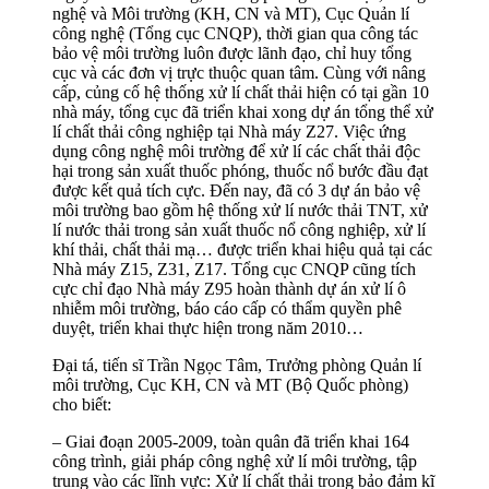
nghệ và Môi trường (KH, CN và MT), Cục Quản lí
công nghệ (Tổng cục CNQP), thời gian qua công tác
bảo vệ môi trường luôn được lãnh đạo, chỉ huy tổng
cục và các đơn vị trực thuộc quan tâm. Cùng với nâng
cấp, củng cố hệ thống xử lí chất thải hiện có tại gần 10
nhà máy, tổng cục đã triển khai xong dự án tổng thể xử
lí chất thải công nghiệp tại Nhà máy Z27. Việc ứng
dụng công nghệ môi trường để xử lí các chất thải độc
hại trong sản xuất thuốc phóng, thuốc nổ bước đầu đạt
được kết quả tích cực. Đến nay, đã có 3 dự án bảo vệ
môi trường bao gồm hệ thống xử lí nước thải TNT, xử
lí nước thải trong sản xuất thuốc nổ công nghiệp, xử lí
khí thải, chất thải mạ… được triển khai hiệu quả tại các
Nhà máy Z15, Z31, Z17. Tổng cục CNQP cũng tích
cực chỉ đạo Nhà máy Z95 hoàn thành dự án xử lí ô
nhiễm môi trường, báo cáo cấp có thẩm quyền phê
duyệt, triển khai thực hiện trong năm 2010…
Đại tá, tiến sĩ Trần Ngọc Tâm, Trưởng phòng Quản lí
môi trường, Cục KH, CN và MT (Bộ Quốc phòng)
cho biết:
– Giai đoạn 2005-2009, toàn quân đã triển khai 164
công trình, giải pháp công nghệ xử lí môi trường, tập
trung vào các lĩnh vực: Xử lí chất thải trong bảo đảm kĩ