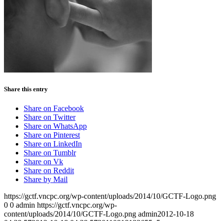
Share this entry
Share on Facebook
Share on Twitter
Share on WhatsApp
Share on Pinterest
Share on LinkedIn
Share on Tumblr
Share on Vk
Share on Reddit
Share by Mail
https://gctf.vncpc.org/wp-content/uploads/2014/10/GCTF-Logo.png
0
0
admin
https://gctf.vncpc.org/wp-
content/uploads/2014/10/GCTF-Logo.png
admin
2012-10-18