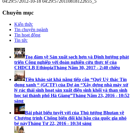
04:29:57
2012-10-18 04:29:57
20110818122655_5
Chuyên mục
Kiến thức
Tin chuyên ngành
Tin hoạt động
Tin tức
Toạ đàm về Sản xuất sạch hơn và Định hướng phát
triển Công nghiệp với đoàn nghiên cứu thực tế của
CHDCLB Ethiopia
Tháng Năm 30, 2017 - 2:40 chiều
Tiền khảo sát khả năng tiếp cận “Quỹ Uỷ thác Tín
dụng xanh “ (GCTF) của Dự án “Xây dựng nhà máy xử
lý rác thải sinh hoạt sản xuất điện sinh khối và than sinh
học tại thành phố Hà Giang”
Tháng Năm 23, 2016 - 10:52
sáng
Bài phát biểu tuyệt vời của Thủ tướng Bhutan về
Chương trình Chống biến đổi khí hậu của quốc gia nhỏ
bé này
Tháng Tư 22, 2016 - 10:34 sáng