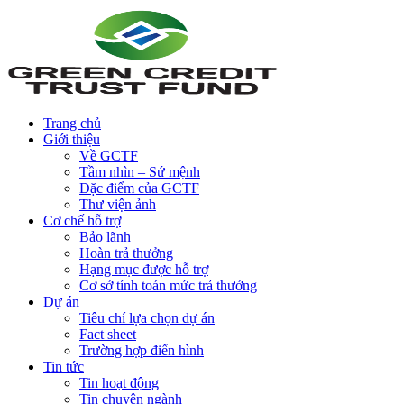
Trang chủ
Giới thiệu
Về GCTF
Tầm nhìn – Sứ mệnh
Đặc điểm của GCTF
Thư viện ảnh
Cơ chế hỗ trợ
Bảo lãnh
Hoàn trả thưởng
Hạng mục được hỗ trợ
Cơ sở tính toán mức trả thưởng
Dự án
Tiêu chí lựa chọn dự án
Fact sheet
Trường hợp điển hình
Tin tức
Tin hoạt động
Tin chuyên ngành