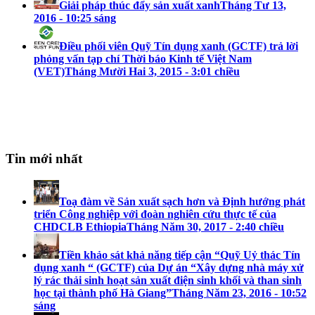
Giải pháp thúc đẩy sản xuất xanh
Tháng Tư 13,
2016 - 10:25 sáng
Điều phối viên Quỹ Tín dụng xanh (GCTF) trả lời
phỏng vấn tạp chí Thời báo Kinh tế Việt Nam
(VET)
Tháng Mười Hai 3, 2015 - 3:01 chiều
Tin mới nhất
Toạ đàm về Sản xuất sạch hơn và Định hướng phát
triển Công nghiệp với đoàn nghiên cứu thực tế của
CHDCLB Ethiopia
Tháng Năm 30, 2017 - 2:40 chiều
Tiền khảo sát khả năng tiếp cận “Quỹ Uỷ thác Tín
dụng xanh “ (GCTF) của Dự án “Xây dựng nhà máy xử
lý rác thải sinh hoạt sản xuất điện sinh khối và than sinh
học tại thành phố Hà Giang”
Tháng Năm 23, 2016 - 10:52
sáng