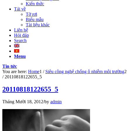
Kiến thức
Tải về
Tờ rơi
Biểu mẫu
Tài liệu khác
Liên hệ
Hỏi đáp
Search
Menu
Tin tức
You are here:
Home
1
/
Siêu công nghệ chống ô nhiễm môi trường
2
/
20110818122655_5
20110818122655_5
Tháng Mười 18, 2012
/
by
admin