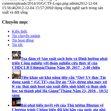
content/uploads/2014/10/GCTF-Logo.png
admin
2012-12-04
15:56:46
2012-12-04 15:57:20
Sử dụng công nghệ sạch trong sản
xuất và đời sống
Chuyên mục
Kiến thức
Tin chuyên ngành
Tin hoạt động
Tin tức
Toạ đàm về Sản xuất sạch hơn và Định hướng phát
triển Công nghiệp với đoàn nghiên cứu thực tế của
CHDCLB Ethiopia
Tháng Năm 30, 2017 - 2:40 chiều
Tiền khảo sát khả năng tiếp cận “Quỹ Uỷ thác Tín
dụng xanh “ (GCTF) của Dự án “Xây dựng nhà máy xử
lý rác thải sinh hoạt sản xuất điện sinh khối và than sinh
học tại thành phố Hà Giang”
Tháng Năm 23, 2016 - 10:52
sáng
Bài phát biểu tuyệt vời của Thủ tướng Bhutan về
Chương trình Chống biến đổi khí hậu của quốc gia nhỏ