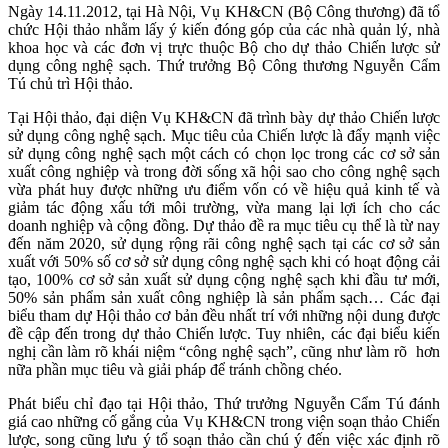
Ngày 14.11.2012, tại Hà Nội, Vụ KH&CN (Bộ Công thương) đã tổ
chức Hội thảo nhằm lấy ý kiến đóng góp của các nhà quản lý, nhà
khoa học và các đơn vị trực thuộc Bộ cho dự thảo Chiến lược sử
dụng công nghệ sạch. Thứ trưởng Bộ Công thương Nguyễn Cẩm
Tú chủ trì Hội thảo.
Tại Hội thảo, đại diện Vụ KH&CN đã trình bày dự thảo Chiến lược
sử dụng công nghệ sạch. Mục tiêu của Chiến lược là đẩy mạnh việc
sử dụng công nghệ sạch một cách có chọn lọc trong các cơ sở sản
xuất công nghiệp và trong đời sống xã hội sao cho công nghệ sạch
vừa phát huy được những ưu điểm vốn có về hiệu quả kinh tế và
giảm tác động xấu tới môi trường, vừa mang lại lợi ích cho các
doanh nghiệp và cộng đồng. Dự thảo đề ra mục tiêu cụ thể là từ nay
đến năm 2020, sử dụng rộng rãi công nghệ sạch tại các cơ sở sản
xuất với 50% số cơ sở sử dụng công nghệ sạch khi có hoạt động cải
tạo, 100% cơ sở sản xuất sử dụng cộng nghệ sạch khi đầu tư mới,
50% sản phẩm sản xuất công nghiệp là sản phẩm sạch… Các đại
biểu tham dự Hội thảo cơ bản đều nhất trí với những nội dung được
đề cập đến trong dự thảo Chiến lược. Tuy nhiên, các đại biểu kiến
nghị cần làm rõ khái niệm “công nghệ sạch”, cũng như làm rõ hơn
nữa phần mục tiêu và giải pháp để tránh chồng chéo.
Phát biểu chỉ đạo tại Hội thảo, Thứ trưởng Nguyễn Cẩm Tú đánh
giá cao những cố gắng của Vụ KH&CN trong viện soạn thảo Chiến
lược, song cũng lưu ý tổ soạn thảo cần chú ý đến việc xác định rõ