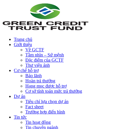
Trang chủ
Giới thiệu
Về GCTF
Tầm nhìn – Sứ mệnh
Đặc điểm của GCTF
Thư viện ảnh
Cơ chế hỗ trợ
Bảo lãnh
Hoàn trả thưởng
Hạng mục được hỗ trợ
Cơ sở tính toán mức trả thưởng
Dự án
Tiêu chí lựa chọn dự án
Fact sheet
Trường hợp điển hình
Tin tức
Tin hoạt động
Tin chuyên ngành