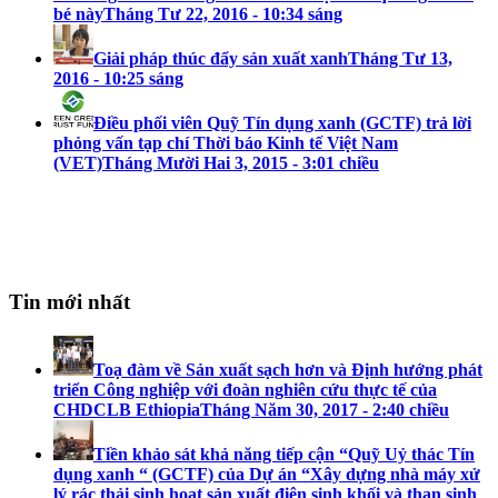
bé này
Tháng Tư 22, 2016 - 10:34 sáng
Giải pháp thúc đẩy sản xuất xanh
Tháng Tư 13,
2016 - 10:25 sáng
Điều phối viên Quỹ Tín dụng xanh (GCTF) trả lời
phỏng vấn tạp chí Thời báo Kinh tế Việt Nam
(VET)
Tháng Mười Hai 3, 2015 - 3:01 chiều
Tin mới nhất
Toạ đàm về Sản xuất sạch hơn và Định hướng phát
triển Công nghiệp với đoàn nghiên cứu thực tế của
CHDCLB Ethiopia
Tháng Năm 30, 2017 - 2:40 chiều
Tiền khảo sát khả năng tiếp cận “Quỹ Uỷ thác Tín
dụng xanh “ (GCTF) của Dự án “Xây dựng nhà máy xử
lý rác thải sinh hoạt sản xuất điện sinh khối và than sinh