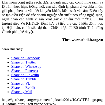
khái niệm công nghệ sạch, đưa ra danh mục các công nghệ sạch và
lộ trình thực hiện. Đồng thời, cần xác định lại phạm vi và chia nhóm
giải pháp theo ba vấn đề: khuyến khích, kiểm soát và cấm. Điều này
sẽ tạo điều kiện để các doanh nghiệp sản xuất theo công nghệ sạch,
ngăn chặn các hành vi sản xuất gây ô nhiễm môi trường… Thứ
trưởng giao Vụ KH&CN tổng hợp và tiếp thu các ý kiến đóng góp
tại Hội thảo, chỉnh sửa dự thảo Chiến lược để Bộ trình Thủ tướng
Chính phủ phê duyệt.
Theo www.tchdkh.org.vn
Share this entry
Share on Facebook
Share on Twitter
Share on WhatsApp
Share on Pinterest
Share on LinkedIn
Share on Tumblr
Share on Vk
Share on Reddit
Share by Mail
https://gctf.vncpc.org/wp-content/uploads/2014/10/GCTF-Logo.png
0
0
admin
https://gctf.vncpc.org/wp-