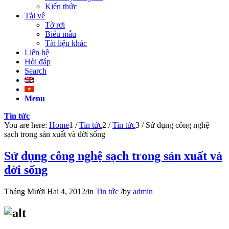
Kiến thức
Tải về
Tờ rơi
Biểu mẫu
Tài liệu khác
Liên hệ
Hỏi đáp
Search
Menu
Tin tức
You are here:
Home
1
/
Tin tức
2
/
Tin tức
3
/
Sử dụng công nghệ
sạch trong sản xuất và đời sống
Sử dụng công nghệ sạch trong sản xuất và
đời sống
Tháng Mười Hai 4, 2012
/
in
Tin tức
/
by
admin