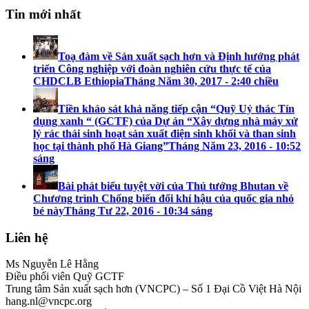
Tin mới nhất
Toạ đàm về Sản xuất sạch hơn và Định hướng phát
triển Công nghiệp với đoàn nghiên cứu thực tế của
CHDCLB Ethiopia
Tháng Năm 30, 2017 - 2:40 chiều
Tiền khảo sát khả năng tiếp cận “Quỹ Uỷ thác Tín
dụng xanh “ (GCTF) của Dự án “Xây dựng nhà máy xử
lý rác thải sinh hoạt sản xuất điện sinh khối và than sinh
học tại thành phố Hà Giang”
Tháng Năm 23, 2016 - 10:52
sáng
Bài phát biểu tuyệt vời của Thủ tướng Bhutan về
Chương trình Chống biến đổi khí hậu của quốc gia nhỏ
bé này
Tháng Tư 22, 2016 - 10:34 sáng
Liên hệ
Ms Nguyễn Lê Hằng
Điều phối viên Quỹ GCTF
Trung tâm Sản xuất sạch hơn (VNCPC) – Số 1 Đại Cồ Việt Hà Nội
hang.nl@vncpc.org