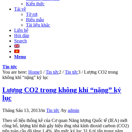
Kiến thức
Tải về
Tờ rơi
Biểu mẫu
Tài liệu khác
Liên hệ
Hỏi đáp
Search
Menu
Tin tức
You are here:
Home
1
/
Tin tức
2
/
Tin tức
3
/
Lượng CO2 trong
không khí “nặng” kỷ lục
Lượng CO2 trong không khí “nặng” kỷ
lục
Tháng Sáu 13, 2013
/
in
Tin tức
/
by
admin
Theo số liệu thống kê của Cơ quan Năng lượng Quốc tế (IEA) mới
công bố, lượng khí thải gây hiệu ứng nhà kính dioxid carbon (CO2)
trên toàn cầu đã tăng 1,4%, lên mức kỷ lục 31,6 tỷ tấn trong năm