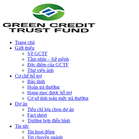
Trang chủ
Giới thiệu
Về GCTF
Tầm nhìn – Sứ mệnh
Đặc điểm của GCTF
Thư viện ảnh
Cơ chế hỗ trợ
Bảo lãnh
Hoàn trả thưởng
Hạng mục được hỗ trợ
Cơ sở tính toán mức trả thưởng
Dự án
Tiêu chí lựa chọn dự án
Fact sheet
Trường hợp điển hình
Tin tức
Tin hoạt động
Tin chuyên ngành