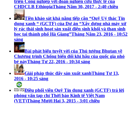
triển Công nghiệp với đoàn nghiên cứu thực tế của
CHDCLB Ethiopia
Tháng Năm 30, 2017 - 2:40 chiều
Tiền khảo sát khả năng tiếp cận “Quỹ Uỷ thác Tín
dụng xanh “ (GCTF) của Dự án “Xây dựng nhà máy xử
lý rác thải sinh hoạt sản xuất điện sinh khối và than sinh
học tại thành phố Hà Giang”
Tháng Năm 23, 2016 - 10:52
sáng
Bài phát biểu tuyệt vời của Thủ tướng Bhutan về
Chương trình Chống biến đổi khí hậu của quốc gia nhỏ
bé này
Tháng Tư 22, 2016 - 10:34 sáng
Giải pháp thúc đẩy sản xuất xanh
Tháng Tư 13,
2016 - 10:25 sáng
Điều phối viên Quỹ Tín dụng xanh (GCTF) trả lời
phỏng vấn tạp chí Thời báo Kinh tế Việt Nam
(VET)
Tháng Mười Hai 3, 2015 - 3:01 chiều