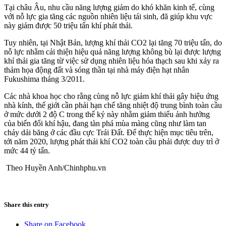
Tại châu Âu, nhu cầu năng lượng giảm do khó khăn kinh tế, cùng
với nỗ lực gia tăng các nguồn nhiên liệu tái sinh, đã giúp khu vực
này giảm được 50 triệu tấn khí phát thải.
Tuy nhiên, tại Nhật Bản, lượng khí thải CO2 lại tăng 70 triệu tấn, do
nỗ lực nhằm cải thiện hiệu quả năng lượng không bù lại được lượng
khí thải gia tăng từ việc sử dụng nhiên liệu hóa thạch sau khi xảy ra
thảm họa động đất và sóng thần tại nhà máy điện hạt nhân
Fukushima tháng 3/2011.
Các nhà khoa học cho rằng cùng nỗ lực giảm khí thải gây hiệu ứng
nhà kính, thế giới cần phải hạn chế tăng nhiệt độ trung bình toàn cầu
ở mức dưới 2 độ C trong thế kỷ này nhằm giảm thiểu ảnh hưởng
của biến đổi khí hậu, đang tàn phá mùa màng cũng như làm tan
chảy dải băng ở các đầu cực Trái Đất. Để thực hiện mục tiêu trên,
tới năm 2020, lượng phát thải khí CO2 toàn cầu phải được duy trì ở
mức 44 tỷ tấn.
Theo Huyền Anh/Chinhphu.vn
Share this entry
Share on Facebook