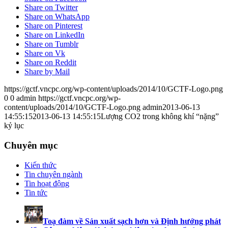
Share on Twitter
Share on WhatsApp
Share on Pinterest
Share on LinkedIn
Share on Tumblr
Share on Vk
Share on Reddit
Share by Mail
https://gctf.vncpc.org/wp-content/uploads/2014/10/GCTF-Logo.png
0
0
admin
https://gctf.vncpc.org/wp-
content/uploads/2014/10/GCTF-Logo.png
admin
2013-06-13
14:55:15
2013-06-13 14:55:15
Lượng CO2 trong không khí “nặng”
kỷ lục
Chuyên mục
Kiến thức
Tin chuyên ngành
Tin hoạt động
Tin tức
Toạ đàm về Sản xuất sạch hơn và Định hướng phát