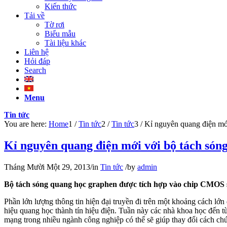
Kiến thức
Tải về
Tờ rơi
Biểu mẫu
Tài liệu khác
Liên hệ
Hỏi đáp
Search
Menu
Tin tức
You are here:
Home
1
/
Tin tức
2
/
Tin tức
3
/
Kỉ nguyên quang điện mới
Kỉ nguyên quang điện mới với bộ tách són
Tháng Mười Một 29, 2013
/
in
Tin tức
/
by
admin
Bộ tách sóng quang học graphen được tích hợp vào chip CMOS si
Phần lớn lượng thông tin hiện đại truyền đi trên một khoảng cách lớn
hiệu quang học thành tín hiệu điện. Tuần này các nhà khoa học đến t
mạng trong nhiều ngành công nghiệp có thể sẽ giúp thay đổi cách chú