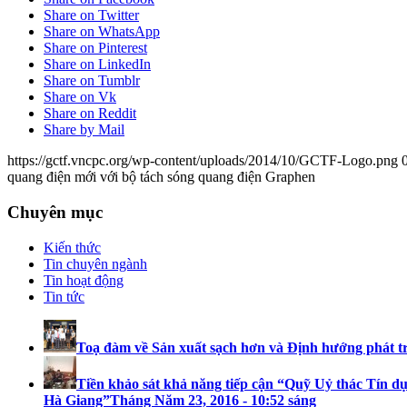
Share on Twitter
Share on WhatsApp
Share on Pinterest
Share on LinkedIn
Share on Tumblr
Share on Vk
Share on Reddit
Share by Mail
https://gctf.vncpc.org/wp-content/uploads/2014/10/GCTF-Logo.png
quang điện mới với bộ tách sóng quang điện Graphen
Chuyên mục
Kiến thức
Tin chuyên ngành
Tin hoạt động
Tin tức
Toạ đàm về Sản xuất sạch hơn và Định hướng phát t
Tiền khảo sát khả năng tiếp cận “Quỹ Uỷ thác Tín dụ
Hà Giang”
Tháng Năm 23, 2016 - 10:52 sáng