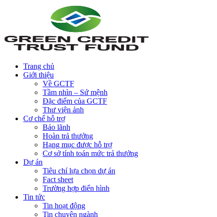
Trang chủ
Giới thiệu
Về GCTF
Tầm nhìn – Sứ mệnh
Đặc điểm của GCTF
Thư viện ảnh
Cơ chế hỗ trợ
Bảo lãnh
Hoàn trả thưởng
Hạng mục được hỗ trợ
Cơ sở tính toán mức trả thưởng
Dự án
Tiêu chí lựa chọn dự án
Fact sheet
Trường hợp điển hình
Tin tức
Tin hoạt động
Tin chuyên ngành