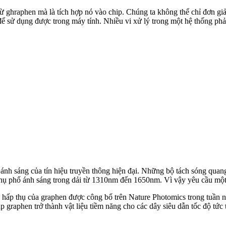
ừ ghraphen mà là tích hợp nó vào chip. Chúng ta không thể chỉ đơn giả
 sử dụng được trong máy tính. Nhiều vi xử lý trong một hệ thống phải 
h sáng của tín hiệu truyền thông hiện đại. Những bộ tách sóng quang 
thụ phổ ánh sáng trong dải từ 1310nm đến 1650nm. Vì vậy yêu cầu một 
g hấp thụ của graphen được công bố trên Nature Photomics trong tuần
p graphen trở thành vật liệu tiềm năng cho các dây siêu dẫn tốc độ tức