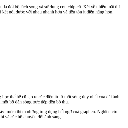
n là đổi bộ tách sóng và sử dụng con chip cũ. Xét về nhiều mặt thì
kết nối được với nhau nhanh hơn và tiêu tốn ít điện năng hơn.
học thế hệ cũ tạo ra các điện tử từ một sóng duy nhất của dải ánh
một bộ dẫn sóng trưc tiếp đến bộ thu.
 này mở ra thêm những ứng dụng bất ngờ cuả graphen. Nghiên cứu
 thì và các bộ chuyển đổi ánh sáng.