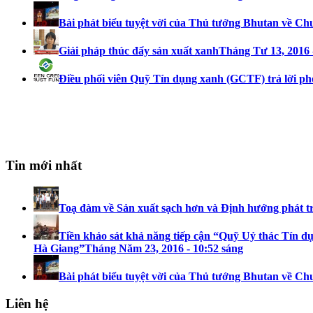
Bài phát biểu tuyệt vời của Thủ tướng Bhutan về Ch
Giải pháp thúc đẩy sản xuất xanh
Tháng Tư 13, 2016 
Điều phối viên Quỹ Tín dụng xanh (GCTF) trả lời ph
Tin mới nhất
Toạ đàm về Sản xuất sạch hơn và Định hướng phát t
Tiền khảo sát khả năng tiếp cận “Quỹ Uỷ thác Tín dụ
Hà Giang”
Tháng Năm 23, 2016 - 10:52 sáng
Bài phát biểu tuyệt vời của Thủ tướng Bhutan về Ch
Liên hệ