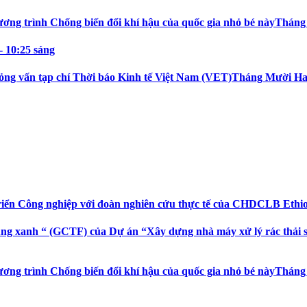
ương trình Chống biến đổi khí hậu của quốc gia nhỏ bé này
Tháng 
- 10:25 sáng
ỏng vấn tạp chí Thời báo Kinh tế Việt Nam (VET)
Tháng Mười Hai 
riển Công nghiệp với đoàn nghiên cứu thực tế của CHDCLB Ethi
ng xanh “ (GCTF) của Dự án “Xây dựng nhà máy xử lý rác thải sin
ương trình Chống biến đổi khí hậu của quốc gia nhỏ bé này
Tháng 