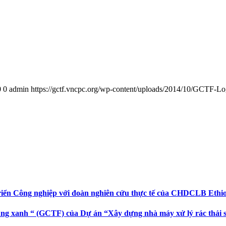
0
0
admin
https://gctf.vncpc.org/wp-content/uploads/2014/10/GCTF-L
riển Công nghiệp với đoàn nghiên cứu thực tế của CHDCLB Ethi
ng xanh “ (GCTF) của Dự án “Xây dựng nhà máy xử lý rác thải sin