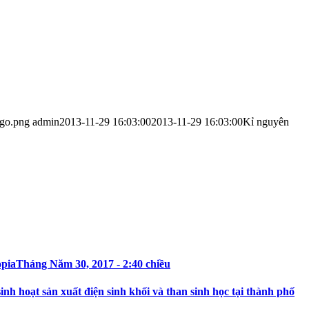
ogo.png
admin
2013-11-29 16:03:00
2013-11-29 16:03:00
Kỉ nguyên
opia
Tháng Năm 30, 2017 - 2:40 chiều
h hoạt sản xuất điện sinh khối và than sinh học tại thành phố