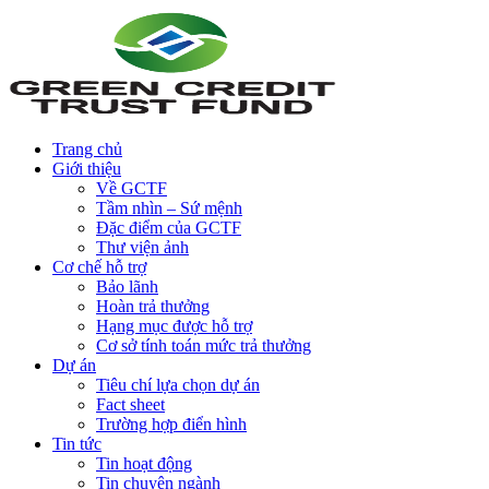
Trang chủ
Giới thiệu
Về GCTF
Tầm nhìn – Sứ mệnh
Đặc điểm của GCTF
Thư viện ảnh
Cơ chế hỗ trợ
Bảo lãnh
Hoàn trả thưởng
Hạng mục được hỗ trợ
Cơ sở tính toán mức trả thưởng
Dự án
Tiêu chí lựa chọn dự án
Fact sheet
Trường hợp điển hình
Tin tức
Tin hoạt động
Tin chuyên ngành