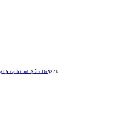
g lực cạnh tranh (Cần Thơ)
2
/
b