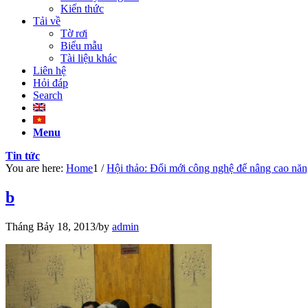
Kiến thức
Tải về
Tờ rơi
Biểu mẫu
Tài liệu khác
Liên hệ
Hỏi đáp
Search
Menu
Tin tức
You are here:
Home
1
/
Hội thảo: Đổi mới công nghệ để nâng cao năn
b
Tháng Bảy 18, 2013
/
by
admin