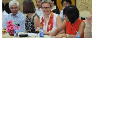
Share this entry
Share on Facebook
Share on Twitter
Share on WhatsApp
Share on Pinterest
Share on LinkedIn
Share on Tumblr
Share on Vk
Share on Reddit
Share by Mail
https://gctf.vncpc.org/wp-content/uploads/2014/10/GCTF-Logo.png
Chuyên mục