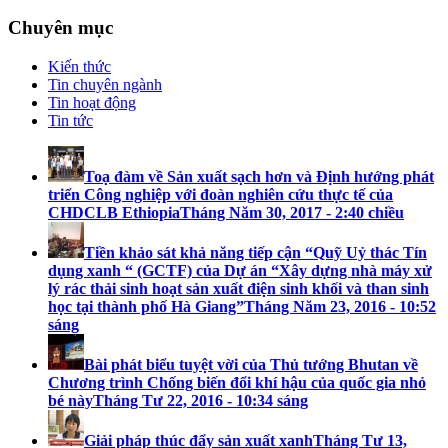
Chuyên mục
Kiến thức
Tin chuyên ngành
Tin hoạt động
Tin tức
Toạ đàm về Sản xuất sạch hơn và Định hướng phát
triển Công nghiệp với đoàn nghiên cứu thực tế của
CHDCLB Ethiopia
Tháng Năm 30, 2017 - 2:40 chiều
Tiền khảo sát khả năng tiếp cận “Quỹ Uỷ thác Tín
dụng xanh “ (GCTF) của Dự án “Xây dựng nhà máy xử
lý rác thải sinh hoạt sản xuất điện sinh khối và than sinh
học tại thành phố Hà Giang”
Tháng Năm 23, 2016 - 10:52
sáng
Bài phát biểu tuyệt vời của Thủ tướng Bhutan về
Chương trình Chống biến đổi khí hậu của quốc gia nhỏ
bé này
Tháng Tư 22, 2016 - 10:34 sáng
Giải pháp thúc đẩy sản xuất xanh
Tháng Tư 13,