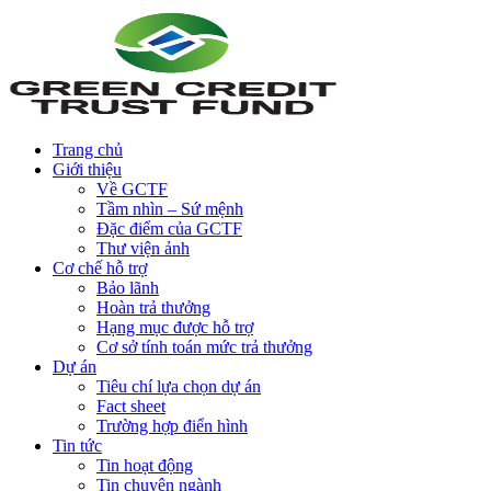
Trang chủ
Giới thiệu
Về GCTF
Tầm nhìn – Sứ mệnh
Đặc điểm của GCTF
Thư viện ảnh
Cơ chế hỗ trợ
Bảo lãnh
Hoàn trả thưởng
Hạng mục được hỗ trợ
Cơ sở tính toán mức trả thưởng
Dự án
Tiêu chí lựa chọn dự án
Fact sheet
Trường hợp điển hình
Tin tức
Tin hoạt động
Tin chuyên ngành