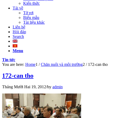
Kiến thức
Tải về
Tờ rơi
Biểu mẫu
Tài liệu khác
Liên hệ
Hỏi đáp
Search
Menu
Tin tức
You are here:
Home
1
/
Chăn nuôi và môi trường
2
/
172-can tho
172-can tho
Tháng Mười Hai 19, 2012
/
by
admin