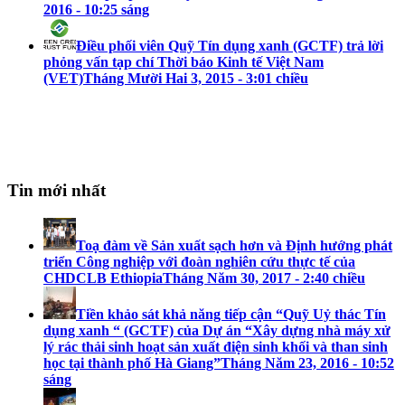
2016 - 10:25 sáng
Điều phối viên Quỹ Tín dụng xanh (GCTF) trả lời
phỏng vấn tạp chí Thời báo Kinh tế Việt Nam
(VET)
Tháng Mười Hai 3, 2015 - 3:01 chiều
Tin mới nhất
Toạ đàm về Sản xuất sạch hơn và Định hướng phát
triển Công nghiệp với đoàn nghiên cứu thực tế của
CHDCLB Ethiopia
Tháng Năm 30, 2017 - 2:40 chiều
Tiền khảo sát khả năng tiếp cận “Quỹ Uỷ thác Tín
dụng xanh “ (GCTF) của Dự án “Xây dựng nhà máy xử
lý rác thải sinh hoạt sản xuất điện sinh khối và than sinh
học tại thành phố Hà Giang”
Tháng Năm 23, 2016 - 10:52
sáng