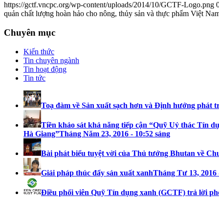
https://gctf.vncpc.org/wp-content/uploads/2014/10/GCTF-Logo.png
quản chất lượng hoàn hảo cho nông, thủy sản và thực phẩm Việt Na
Chuyên mục
Kiến thức
Tin chuyên ngành
Tin hoạt động
Tin tức
Toạ đàm về Sản xuất sạch hơn và Định hướng phát t
Tiền khảo sát khả năng tiếp cận “Quỹ Uỷ thác Tín dụ
Hà Giang”
Tháng Năm 23, 2016 - 10:52 sáng
Bài phát biểu tuyệt vời của Thủ tướng Bhutan về Ch
Giải pháp thúc đẩy sản xuất xanh
Tháng Tư 13, 2016 
Điều phối viên Quỹ Tín dụng xanh (GCTF) trả lời ph