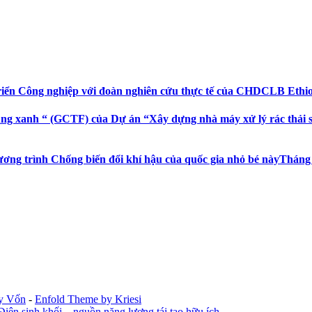
riển Công nghiệp với đoàn nghiên cứu thực tế của CHDCLB Ethi
ng xanh “ (GCTF) của Dự án “Xây dựng nhà máy xử lý rác thải sin
ương trình Chống biến đổi khí hậu của quốc gia nhỏ bé này
Tháng 
ay Vốn
-
Enfold Theme by Kriesi
Điện sinh khối – nguồn năng lượng tái tạo hữu ích