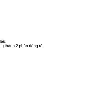
đều.
g thành 2 phần riêng rẽ.