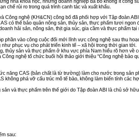
hững nhà khoa học, những doanh nghiệp đã bỏ không ít công s
 chế rủi ro trong quá trình canh tác và xuất khẩu.
 và Công nghệ (KH&CN) công bố đã phối hợp với Tập đoàn ABI
AS có thể bảo quản nông sản, thủy sản, thực phẩm tươi ngon 
oanh hải sản, nông sản, thịt gia súc, gia cầm và thực phẩm tại 
p phần vào công cuộc đổi mới lĩnh vực công nghệ sau thu hoạc
hư phục vụ cho phát triển kinh tế – xã hội trong thời gian tới.
ông, thủy sản và thực phẩm ở khu vực phía Nam hiểu rõ hơn v
 Công nghệ tổ chức buổi hội thảo giới thiệu “Công nghệ bảo q
c năng CAS (bản chất là từ trường) làm cho nước trong sản ph
 không phá vỡ cấu trúc mô tế bào, không làm biến tính các hợ
g sản và thực phẩm trên thế giới do Tập đoàn ABI là chủ sở hữ
.
ểm sau: