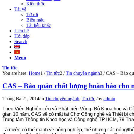
Kiến thức
Tải về
Tờ rơi
Biểu mẫu
Tài liệu khác
Liên hệ
Hỏi đáp
Search
Menu
Tin tức
You are here:
Home
1
/
Tin tức
2
/
Tin chuyên ngành
3
/
CAS – Bảo quản
CAS – Bảo quản chất lượng hoàn hảo cho 
Tháng Ba 21, 2014
/
in
Tin chuyên ngành
,
Tin tức
/
by
admin
Theo Viện Nghiên cứu và Phát triển Vùng- Bộ Khoa học và Cô
gian 10 năm. CAS sẽ có mặt tại Chợ Công nghệ và Thiết bị 
Trung tâm Thông tin Khoa học và Công nghệ TP.HCM, 79 Tr
Là nước có thế mạnh về nông nghiệp, thế nhưng các nông/thủy