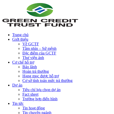
Trang chủ
Giới thiệu
Về GCTF
Tầm nhìn – Sứ mệnh
Đặc điểm của GCTF
Thư viện ảnh
Cơ chế hỗ trợ
Bảo lãnh
Hoàn trả thưởng
Hạng mục được hỗ trợ
Cơ sở tính toán mức trả thưởng
Dự án
Tiêu chí lựa chọn dự án
Fact sheet
Trường hợp điển hình
Tin tức
Tin hoạt động
Tin chuyên ngành