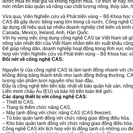
được mùa thì mất giá và không người mua. Từ thực tế này, n
mới nhằm bảo quản và nâng cao chất lượng nông, thủy sản, hạn
Vừa qua, Viện Nghiên cứu và Phát triển vùng – Bộ Khoa học
CAS đã gây được tiếng vang lớn trong cả nước. Công nghệ C
áp dụng rất hiệu quả tại nhiều doanh nghiệp chế biến và kinh d
Canada, Mexico, Ireland, Anh, Hàn Quốc.
Với hy vọng việc ứng dụng công nghệ CAS tại Việt Nam sẽ gó
nông sản nhiệt đới của Việt Nam nhằm tiến tới xuất khẩu cũng n
Để giúp nông dân, doanh nghiệp hoạt động trong lĩnh vực n
hợp với Viện Nghiên cứu và Phát triển vùng – Bộ Khoa học và
Đôi nét về công nghệ CAS:
Nguyên lý của công nghệ CAS là làm lạnh đông nhanh với chứ
không đóng băng thành khối như lạnh đông thông thường. CAS
lượng sản phẩm tươi nguyên như ban đầu.
Đây là công nghệ tiên tiến bậc nhất về bảo quản hải sản, nôn
Liên minh châu Âu (EU) và bảo hộ trên toàn thế giới.
Các dạng thiết bị với công nghệ CAS:
– Thiết bị CAS.
– Trang bị thêm chức năng CAS.
– Máy lạnh đông với chức năng CAS (CAS freezer).
– Tủ bảo quản lạnh đông với chức năng giao động điều hòa.
– Kho bảo quản lạnh đông với chức năng giao động điều hòa
Công nghệ CAS khi tích hợp với tủ đông lạnh có những ưu đi