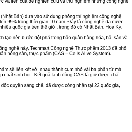
ức và tiền của để nghiên cứu và thử nghiệm những công nghệ
 (Nhật Bản) đưa vào sử dụng phòng thí nghiệm công nghệ
đến 99% trong thời gian 10 năm. Đây là công nghệ đã được
nhiều quốc gia trên thế giới, trong đó có Nhật Bản, Hoa Kỳ,
h tạo nên bước đột phá trong bảo quản hàng hóa, hải sản và
ề công nghệ này, Techmart Công nghệ Thực phẩm 2013 đã phối
uản nông sản, thực phẩm (CAS – Cells Alive System).
ẩm sẽ liên kết với nhau thành cụm nhỏ vài ba phân tử mà
p chất sinh học. Kết quả lạnh đông CAS là giữ được chất
u độc quyền sáng chế, đã được công nhận tại 22 quốc gia,