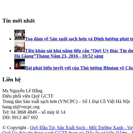
Tin mới nhất
Toạ đàm về Sản xuất sạch hơn và Định hướng phát t
Tiền khảo sát khả năng tiếp cận “Quỹ Uỷ thác Tín dụ
Hà Giang”
Tháng Năm 23, 2016 - 10:52 sáng
Bài phát biểu tuyệt vời của Thủ tướng Bhutan về Ch
Liên hệ
Ms Nguyễn Lê Hằng
Điều phối viên Quỹ GCTF
Trung tâm Sản xuất sạch hơn (VNCPC) – Số 1 Đại Cồ Việt Hà Nội
hang.nl@vncpc.org
Tel: 04 3868 4849 – số máy lẻ 14
DĐ: 0912 467 692
© Copyright -
Quỹ Đầu Tư- Sản Xuất Sạch - Môi Trường Xanh - V
Quỹ Ủy thác tín dụng xanh GCTF tham gia Dấu ấn sự kiện “Ươm...