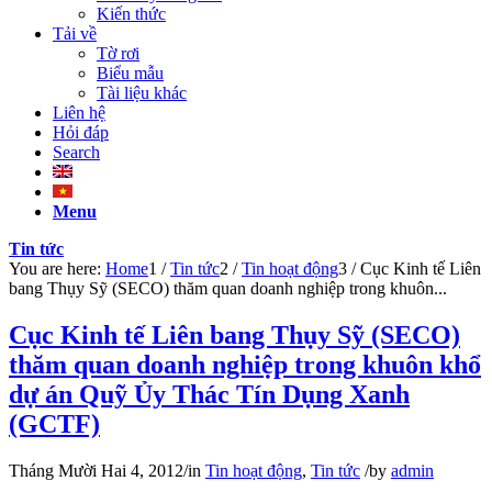
Kiến thức
Tải về
Tờ rơi
Biểu mẫu
Tài liệu khác
Liên hệ
Hỏi đáp
Search
Menu
Tin tức
You are here:
Home
1
/
Tin tức
2
/
Tin hoạt động
3
/
Cục Kinh tế Liên
bang Thụy Sỹ (SECO) thăm quan doanh nghiệp trong khuôn...
Cục Kinh tế Liên bang Thụy Sỹ (SECO)
thăm quan doanh nghiệp trong khuôn khổ
dự án Quỹ Ủy Thác Tín Dụng Xanh
(GCTF)
Tháng Mười Hai 4, 2012
/
in
Tin hoạt động
,
Tin tức
/
by
admin