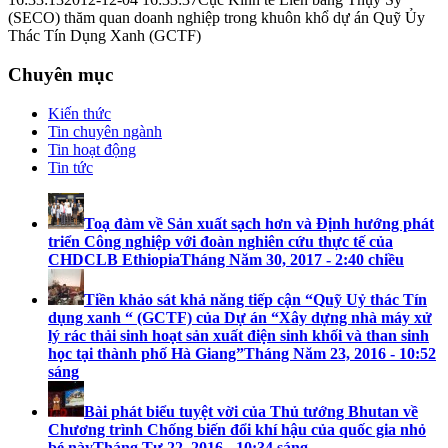
(SECO) thăm quan doanh nghiệp trong khuôn khổ dự án Quỹ Ủy
Thác Tín Dụng Xanh (GCTF)
Chuyên mục
Kiến thức
Tin chuyên ngành
Tin hoạt động
Tin tức
Toạ đàm về Sản xuất sạch hơn và Định hướng phát
triển Công nghiệp với đoàn nghiên cứu thực tế của
CHDCLB Ethiopia
Tháng Năm 30, 2017 - 2:40 chiều
Tiền khảo sát khả năng tiếp cận “Quỹ Uỷ thác Tín
dụng xanh “ (GCTF) của Dự án “Xây dựng nhà máy xử
lý rác thải sinh hoạt sản xuất điện sinh khối và than sinh
học tại thành phố Hà Giang”
Tháng Năm 23, 2016 - 10:52
sáng
Bài phát biểu tuyệt vời của Thủ tướng Bhutan về
Chương trình Chống biến đổi khí hậu của quốc gia nhỏ
bé này
Tháng Tư 22, 2016 - 10:34 sáng