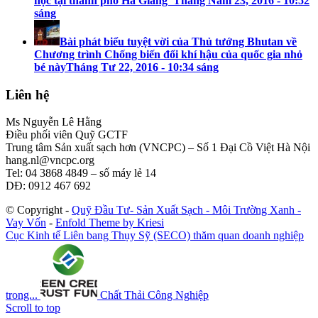
học tại thành phố Hà Giang”
Tháng Năm 23, 2016 - 10:52
sáng
Bài phát biểu tuyệt vời của Thủ tướng Bhutan về
Chương trình Chống biến đổi khí hậu của quốc gia nhỏ
bé này
Tháng Tư 22, 2016 - 10:34 sáng
Liên hệ
Ms Nguyễn Lê Hằng
Điều phối viên Quỹ GCTF
Trung tâm Sản xuất sạch hơn (VNCPC) – Số 1 Đại Cồ Việt Hà Nội
hang.nl@vncpc.org
Tel: 04 3868 4849 – số máy lẻ 14
DĐ: 0912 467 692
© Copyright -
Quỹ Đầu Tư- Sản Xuất Sạch - Môi Trường Xanh -
Vay Vốn
-
Enfold Theme by Kriesi
Cục Kinh tế Liên bang Thụy Sỹ (SECO) thăm quan doanh nghiệp
trong...
Chất Thải Công Nghiệp
Scroll to top