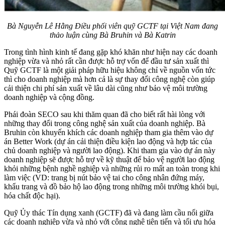
Bà Nguyễn Lê Hằng Điều phối viên quỹ GCTF tại Việt Nam đang
thảo luận cùng Bà Bruhin và Bà Katrin
Trong tình hình kinh tế đang gặp khó khăn như hiện nay các doanh
nghiệp vừa và nhỏ rất cần được hỗ trợ vốn để đầu tư sản xuất thì
Quỹ GCTF là một giải pháp hữu hiệu không chỉ về nguồn vốn tức
thì cho doanh nghiệp mà hơn cả là sự thay đổi công nghệ còn giúp
cải thiện chi phí sản xuất về lâu dài cũng như bảo vệ môi trường
doanh nghiệp và cộng đồng.
Phái đoàn SECO sau khi thăm quan đã cho biết rất hài lòng với
những thay đổi trong công nghệ sản xuất của doanh nghiệp. Bà
Bruhin còn khuyến khích các doanh nghiệp tham gia thêm vào dự
án Better Work (dự án cải thiện điều kiện lao động và hợp tác của
chủ doanh nghiệp và người lao động). Khi tham gia vào dự án này
doanh nghiệp sẽ được hỗ trợ về kỹ thuật để bảo vệ người lao động
khỏi những bệnh nghề nghiệp và những rủi ro mất an toàn trong khi
làm việc (VD: trang bị nút bảo vệ tai cho công nhân đứng máy,
khẩu trang và đồ bảo hộ lao động trong những môi trường khói bụi,
hóa chất độc hại).
Quỹ Ủy thác Tín dụng xanh (GCTF) đã và đang làm cầu nối giữa
các doanh nghiệp vừa và nhỏ với công nghệ tiên tiến và tối ưu hóa