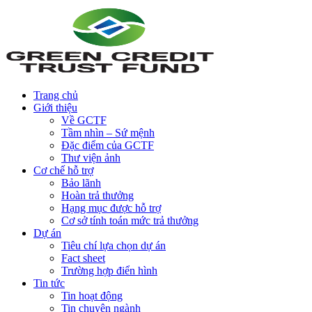
Trang chủ
Giới thiệu
Về GCTF
Tầm nhìn – Sứ mệnh
Đặc điểm của GCTF
Thư viện ảnh
Cơ chế hỗ trợ
Bảo lãnh
Hoàn trả thưởng
Hạng mục được hỗ trợ
Cơ sở tính toán mức trả thưởng
Dự án
Tiêu chí lựa chọn dự án
Fact sheet
Trường hợp điển hình
Tin tức
Tin hoạt động
Tin chuyên ngành