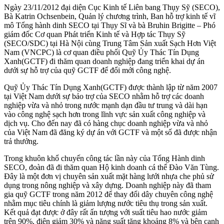
Ngày 23/11/2012 đại diện Cục Kinh tế Liên bang Thụy Sỹ (SECO),
Bà Katrin Ochsenbein, Quản lý chương trình, Ban hỗ trợ kinh tế vĩ
mô Tổng hành dinh SECO tại Thụy Sĩ và bà Bruhin Brigitte – Phó
giám đốc Cơ quan Phát triển Kinh tế và Hợp tác Thụy Sỹ
(SECO/SDC) tại Hà Nội cùng Trung Tâm Sản xuất Sạch Hơn Việt
Nam (VNCPC) là cơ quan điều phối Quỹ Ủy Thác Tín Dụng
Xanh(GCTF) đi thăm quan doanh nghiệp đang triển khai dự án
dưới sự hỗ trợ của quỹ GCTF để đổi mới công nghệ.
Quỹ Ủy Thác Tín Dụng Xanh(GCTF) được thành lập từ năm 2007
tại Việt Nam dưới sự bảo trợ của SECO nhằm hỗ trợ các doanh
nghiệp vừa và nhỏ trong nước mạnh dạn đầu tư trung và dài hạn
vào công nghệ sạch hơn trong lĩnh vực sản xuất công nghiệp và
dịch vụ. Cho đến nay đã có hàng chục doanh nghiệp vừa và nhỏ
của Việt Nam đã đăng ký dự án với GCTF và một số đã được nhận
trả thưởng.
Trong khuôn khổ chuyến công tác lần này của Tổng Hành dinh
SECO, đoàn đã đi thăm quan Hộ kinh doanh cá thể Đào Văn Tùng.
Đây là một đơn vị chuyên sản xuất mặt hàng lưới nhựa che phủ sử
dụng trong nông nghiệp và xây dựng. Doanh nghiệp này đã tham
gia quỹ GCTF trong năm 2012 để thay đổi dây chuyên công nghệ
nhằm mục tiêu chính là giảm lượng nước tiêu thụ trong sản xuất.
Kết quả đạt được ở đây rất ấn tượng với suất tiêu hao nước giảm
trên 90%, điện giảm 30% và năng suất tăng khoảng 8% và bên cạnh