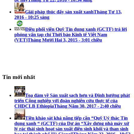
Giải pháp thúc đẩy sản xuất xanh
Tháng Tư 13,
2016 - 10:25 sáng
Điều phối viên Quỹ Tín dụng xanh (GCTF) trả lời
phỏng vấn tạp chí Thời báo Kinh tế Việt Nam
(VET)
Tháng Mười Hai 3, 2015 - 3:01 chiều
Tin mới nhất
Toạ đàm về Sản xuất sạch hơn và Định hướng phát
triển Công nghiệp với đoàn nghiên cứu thực tế của
CHDCLB Ethiopia
Tháng Năm 30, 2017 - 2:40 chiều
Tiền khảo sát khả năng tiếp cận “Quỹ Uỷ thác Tín
dụng xanh “ (GCTF) của Dự án “Xây dựng nhà máy xử
lý rác thải sinh hoạt sản xuất điện sinh khối và than sinh