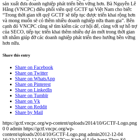
sản xuất đưa doanh nghiệp phát triển bền vững hơn. Bà Nguyễn Lê
Hằng (VNCPC) điều phối viên quỹ GCTF tại Việt Nam cho biết:
“Trong thời gian tới quỹ GCTF sẽ tiếp tục được triển khai rộng hơn
và mong muốn sẽ có thêm nhiều doanh nghiệp nữa tham gia”. Bên
cạnh đó VNCPC cũng sẽ tìm kiểm các cơ hội để, cùng với sự hỗ trợ
của SECO, tiếp tục triển khai thêm nhiều dự án mới trong thời gian
tới nhằm giúp đỡ các doanh nghiệp phát triển theo hướng bền vững
hơn nữa.
Share this entry
Share on Facebook
Share on Twitter
Share on WhatsApp
Share on Pinterest
Share on LinkedIn
Share on Tumblr
Share on Vk
Share on Reddit
Share by Mail
https://gctf.vncpc.org/wp-content/uploads/2014/10/GCTF-Logo.png
0
0
admin
https://gctf.vncpc.org/wp-
content/uploads/2014/10/GCTF-Logo.png
admin
2012-12-04
16:33:13
2012-12-04 16:33:37
Cục Kinh tế Liên bang Thụy Sỹ