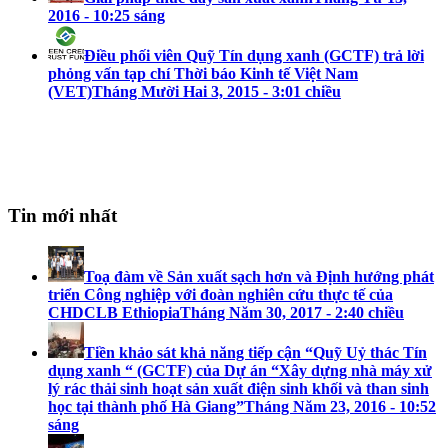
2016 - 10:25 sáng
Điều phối viên Quỹ Tín dụng xanh (GCTF) trả lời
phỏng vấn tạp chí Thời báo Kinh tế Việt Nam
(VET)
Tháng Mười Hai 3, 2015 - 3:01 chiều
Tin mới nhất
Toạ đàm về Sản xuất sạch hơn và Định hướng phát
triển Công nghiệp với đoàn nghiên cứu thực tế của
CHDCLB Ethiopia
Tháng Năm 30, 2017 - 2:40 chiều
Tiền khảo sát khả năng tiếp cận “Quỹ Uỷ thác Tín
dụng xanh “ (GCTF) của Dự án “Xây dựng nhà máy xử
lý rác thải sinh hoạt sản xuất điện sinh khối và than sinh
học tại thành phố Hà Giang”
Tháng Năm 23, 2016 - 10:52
sáng