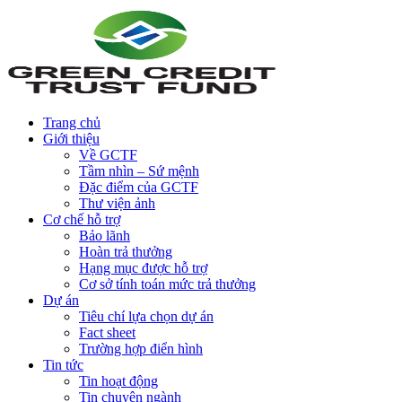
Trang chủ
Giới thiệu
Về GCTF
Tầm nhìn – Sứ mệnh
Đặc điểm của GCTF
Thư viện ảnh
Cơ chế hỗ trợ
Bảo lãnh
Hoàn trả thưởng
Hạng mục được hỗ trợ
Cơ sở tính toán mức trả thưởng
Dự án
Tiêu chí lựa chọn dự án
Fact sheet
Trường hợp điển hình
Tin tức
Tin hoạt động
Tin chuyên ngành