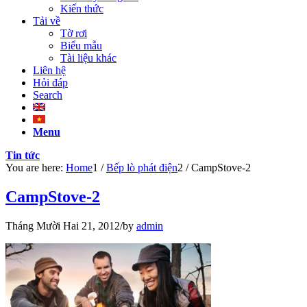
Kiến thức
Tải về
Tờ rơi
Biểu mẫu
Tài liệu khác
Liên hệ
Hỏi đáp
Search
Menu
Tin tức
You are here:
Home
1
/
Bếp lò phát điện
2
/
CampStove-2
CampStove-2
Tháng Mười Hai 21, 2012
/
by
admin