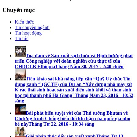
Chuyên mục
Kiến thức
Tin chuyên ngành
Tin hoạt động
Tin tức
Toạ đàm về Sản xuất sạch hơn và Định hướng phát
triển Công nghiệp với đoàn nghiên cứu thực tế của
CHDCLB Ethiopia
Tháng Năm 30, 2017 - 2:40 chiều
Tiền khảo sát khả năng tiếp cận “Quỹ Uỷ thác Tín
dụng xanh “ (GCTF) của Dự án “Xây dựng nhà máy xử
lý rác thải sinh hoạt sản xuất điện sinh khối và than sinh
học tại thành phố Hà Giang”
Tháng Năm 23, 2016 - 10:52
sáng
Bài phát biểu tuyệt vời của Thủ tướng Bhutan về
Chương trình Chống biến đổi khí hậu của quốc gia nhỏ
bé này
Tháng Tư 22, 2016 - 10:34 sáng
Giải pháp thúc đẩy sản xuất xanh
Tháng Tư 13,